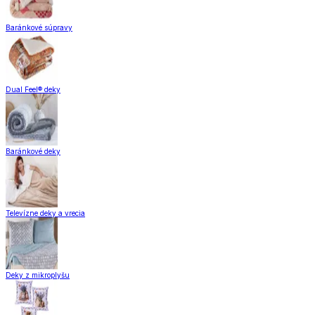
Baránkové súpravy
Dual Feel® deky
Baránkové deky
Televízne deky a vrecia
Deky z mikroplyšu