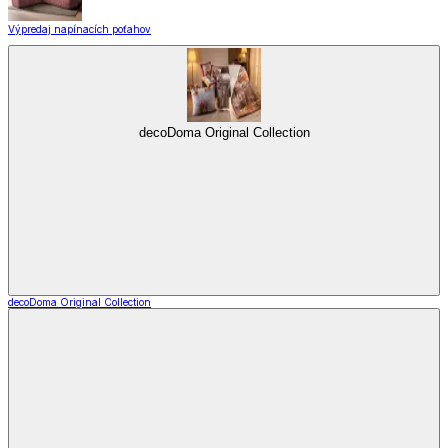
Výpredaj napínacích poťahov
decoDoma Original Collection
decoDoma Original Collection