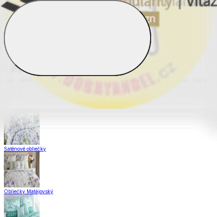
Obliečky Dual Feel®
Obliečky z hladkej bavlny
Krepové obliečky
Saténové obliečky
Obliečky Matějovský