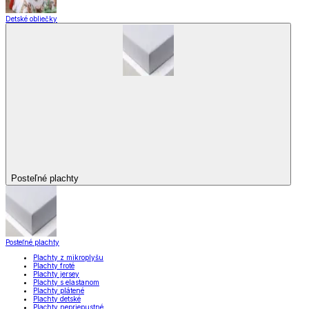
Detské obliečky
Posteľné plachty
Posteľné plachty
Plachty z mikroplyšu
Plachty froté
Plachty jersey
Plachty s elastanom
Plachty plátené
Plachty detské
Plachty nepriepustné