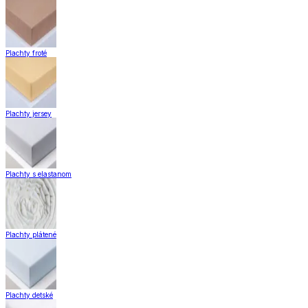
Plachty froté
Plachty jersey
Plachty s elastanom
Plachty plátené
Plachty detské