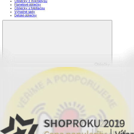
Obliečky z mikroplyšu
Flanelové obliečky
Obliečky s fototlačou
Výhodné sady
Detské obliečky
Obliečky
Zobraziť všetko
Všetko z Obliečky