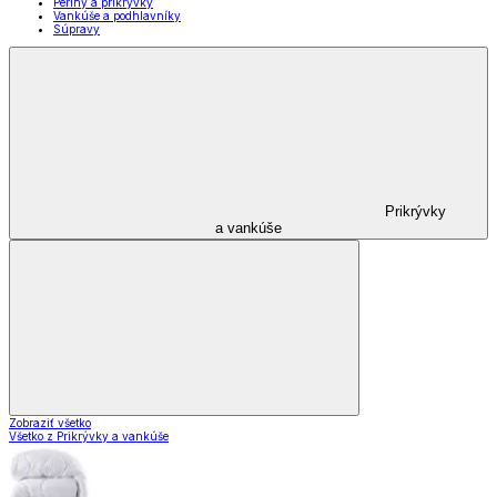
Periny a prikrývky
Vankúše a podhlavníky
Súpravy
Prikrývky
a vankúše
Zobraziť všetko
Všetko z Prikrývky a vankúše