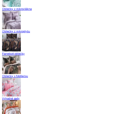
Obliečky z mikrovlákna
Obliečky z mikroplyšu
Flanelové obliečky
Obliečky s fototlačou
Výhodné sady