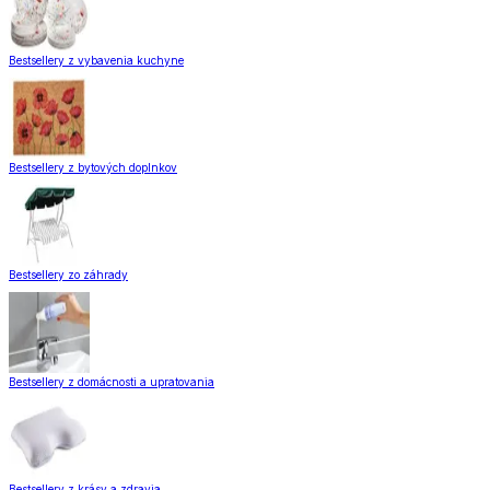
Bestsellery z vybavenia kuchyne
Bestsellery z bytových doplnkov
Bestsellery zo záhrady
Bestsellery z domácnosti a upratovania
Bestsellery z krásy a zdravia