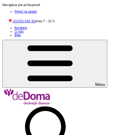
Navigácia pre prístupnosť
Prejsť na obsah
02/330 565 92
dnes
7
-
22
h
Kontakty
O nás
Blog
Menu