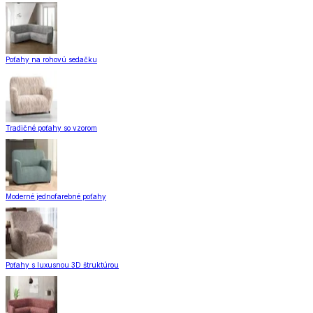
Poťahy na rohovú sedačku
Tradičné poťahy so vzorom
Moderné jednofarebné poťahy
Poťahy s luxusnou 3D štruktúrou