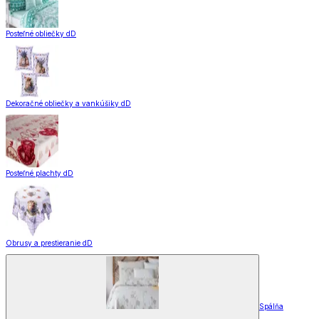
Posteľné obliečky dD
Dekoračné obliečky a vankúšiky dD
Posteľné plachty dD
Obrusy a prestieranie dD
Spálňa