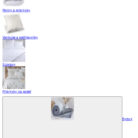
Periny a prikrývky
Vankúše a podhlavníky
Súpravy
Prikrývky na posteľ
Bytový