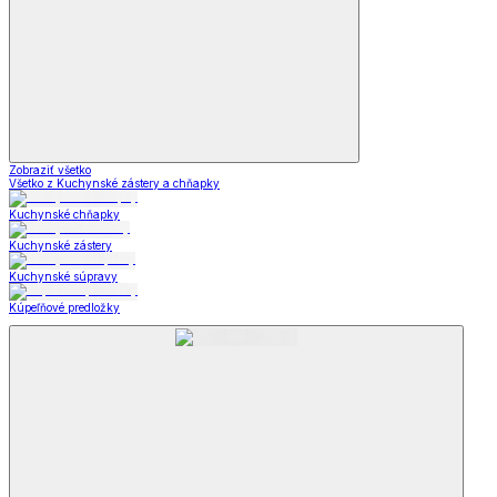
Zobraziť všetko
Všetko z Kuchynské zástery a chňapky
Kuchynské chňapky
Kuchynské zástery
Kuchynské súpravy
Kúpeľňové predložky