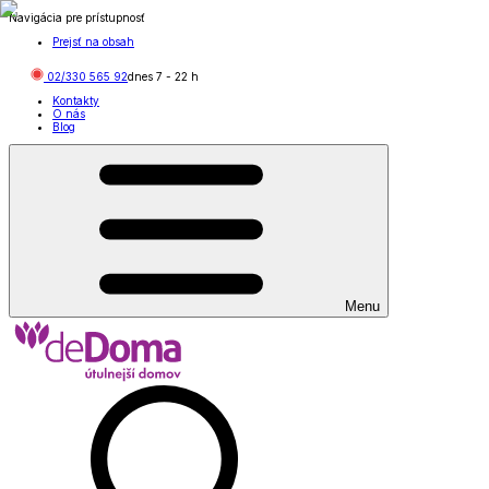
Navigácia pre prístupnosť
Prejsť na obsah
02/330 565 92
dnes
7
-
22
h
Kontakty
O nás
Blog
Menu