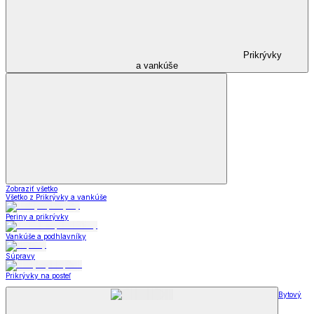
Prikrývky
a vankúše
Zobraziť všetko
Všetko z Prikrývky a vankúše
Periny a prikrývky
Vankúše a podhlavníky
Súpravy
Prikrývky na posteľ
Bytový