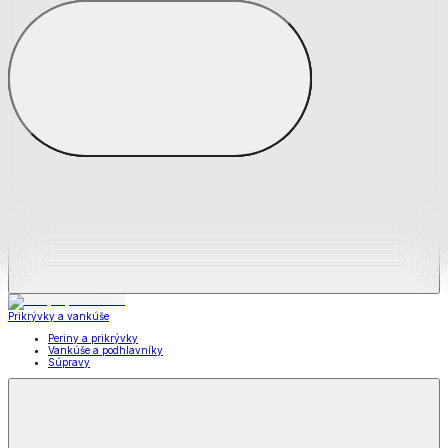
Zobraziť všetko
Všetko z Matrace a matracové chrániče
Matrace
Chrániče na matrace
Prikrývky a vankúše
Prikrývky a vankúše
Periny a prikrývky
Vankúše a podhlavníky
Súpravy