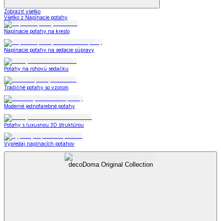
Zobraziť všetko
Všetko z Napínacie poťahy
Napínacie poťahy na kreslo
Napínacie poťahy na sedacie súpravy
Poťahy na rohovú sedačku
Tradičné poťahy so vzorom
Moderné jednofarebné poťahy
Poťahy s luxusnou 3D štruktúrou
Výpredaj napínacích poťahov
decoDoma Original Collection