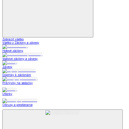
Zobraziť všetko
Všetko z Záclony a závesy
Hotové záclony
Voálové záclony a závesy
Závesy
Doplnky k záclonám
Prikrývky na sedačky
Utierky
Obrusy a prestieranie