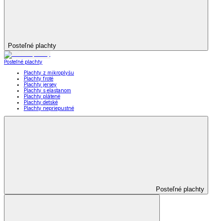
Posteľné plachty
Posteľné plachty
Plachty z mikroplyšu
Plachty froté
Plachty jersey
Plachty s elastanom
Plachty plátené
Plachty detské
Plachty nepriepustné
Posteľné plachty