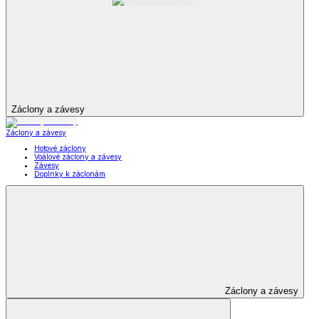
Záclony a závesy
Záclony a závesy
Hotové záclony
Voálové záclony a závesy
Závesy
Doplnky k záclonám
Záclony a závesy