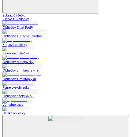
Zobraziť všetko
Všetko z Obliečky
Obliečky Dual Feel®
Obliečky z hladkej bavlny
Krepové obliečky
Saténové obliečky
Obliečky Matějovský
Obliečky z mikrovlákna
Obliečky z mikroplyšu
Flanelové obliečky
Obliečky s fototlačou
Výhodné sady
Detské obliečky