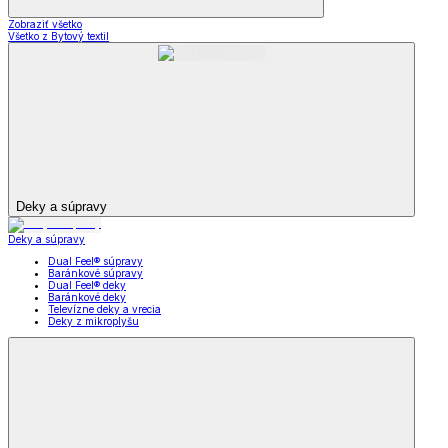
Zobraziť všetko
Všetko z Bytový textil
Deky a súpravy
Deky a súpravy
Dual Feel® súpravy
Baránkové súpravy
Dual Feel® deky
Baránkové deky
Televízne deky a vrecia
Deky z mikroplyšu