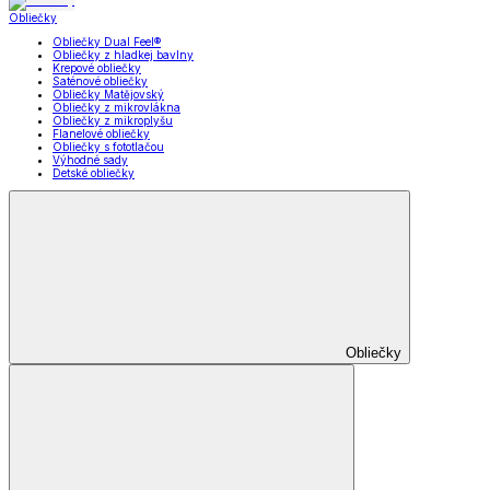
Obliečky
Obliečky Dual Feel®
Obliečky z hladkej bavlny
Krepové obliečky
Saténové obliečky
Obliečky Matějovský
Obliečky z mikrovlákna
Obliečky z mikroplyšu
Flanelové obliečky
Obliečky s fototlačou
Výhodné sady
Detské obliečky
Obliečky