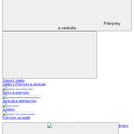
Prikrývky
a vankúše
Zobraziť všetko
Všetko z Prikrývky a vankúše
Periny a prikrývky
Vankúše a podhlavníky
Súpravy
Prikrývky na posteľ
Bytový