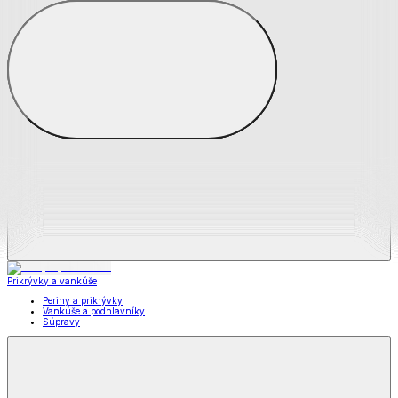
Zobraziť všetko
Všetko z Matrace a matracové chrániče
Matrace
Chrániče na matrace
Prikrývky a vankúše
Prikrývky a vankúše
Periny a prikrývky
Vankúše a podhlavníky
Súpravy