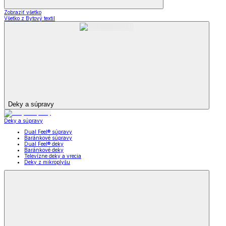
Zobraziť všetko
Všetko z Bytový textil
Deky a súpravy
Deky a súpravy
Dual Feel® súpravy
Baránkové súpravy
Dual Feel® deky
Baránkové deky
Televízne deky a vrecia
Deky z mikroplyšu