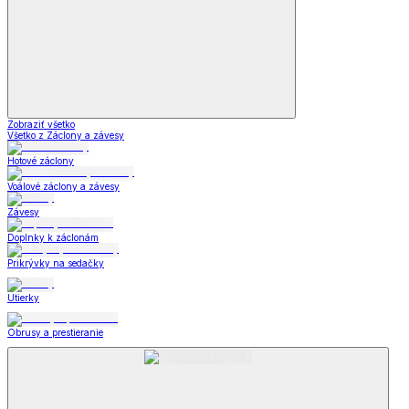
Zobraziť všetko
Všetko z Záclony a závesy
Hotové záclony
Voálové záclony a závesy
Závesy
Doplnky k záclonám
Prikrývky na sedačky
Utierky
Obrusy a prestieranie