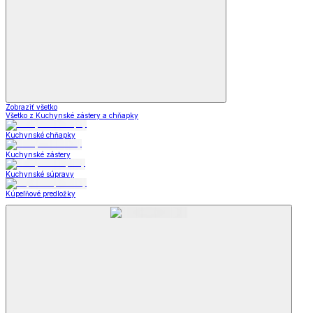
Zobraziť všetko
Všetko z Kuchynské zástery a chňapky
Kuchynské chňapky
Kuchynské zástery
Kuchynské súpravy
Kúpeľňové predložky