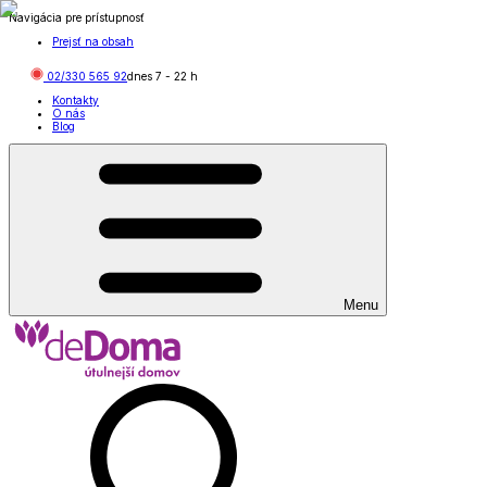
Navigácia pre prístupnosť
Prejsť na obsah
02/330 565 92
dnes
7
-
22
h
Kontakty
O nás
Blog
Menu