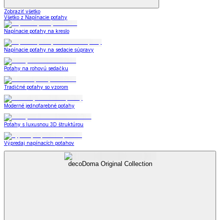
Zobraziť všetko
Všetko z Napínacie poťahy
Napínacie poťahy na kreslo
Napínacie poťahy na sedacie súpravy
Poťahy na rohovú sedačku
Tradičné poťahy so vzorom
Moderné jednofarebné poťahy
Poťahy s luxusnou 3D štruktúrou
Výpredaj napínacích poťahov
decoDoma Original Collection