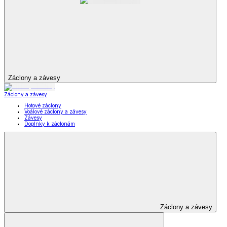
Záclony a závesy
Záclony a závesy
Hotové záclony
Voálové záclony a závesy
Závesy
Doplnky k záclonám
Záclony a závesy