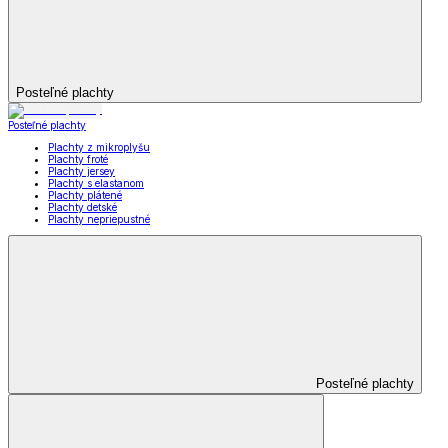
Posteľné plachty
Posteľné plachty
Plachty z mikroplyšu
Plachty froté
Plachty jersey
Plachty s elastanom
Plachty plátené
Plachty detské
Plachty nepriepustné
Posteľné plachty