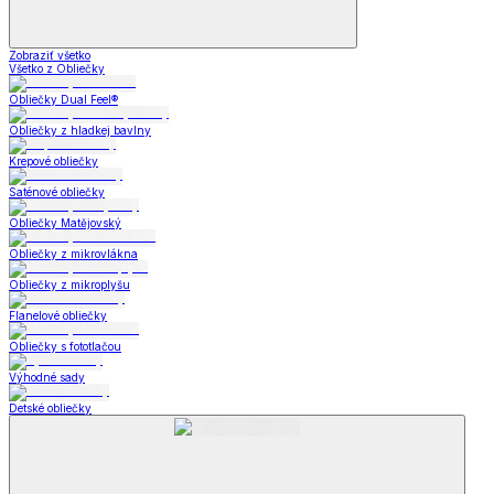
Zobraziť všetko
Všetko z Obliečky
Obliečky Dual Feel®
Obliečky z hladkej bavlny
Krepové obliečky
Saténové obliečky
Obliečky Matějovský
Obliečky z mikrovlákna
Obliečky z mikroplyšu
Flanelové obliečky
Obliečky s fototlačou
Výhodné sady
Detské obliečky