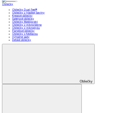
Obliečky
Obliečky Dual Feel®
Obliečky z hladkej bavlny
Krepové obliečky
Saténové obliečky
Obliečky Matějovský
Obliečky z mikrovlákna
Obliečky z mikroplyšu
Flanelové obliečky
Obliečky s fototlačou
Výhodné sady
Detské obliečky
Obliečky