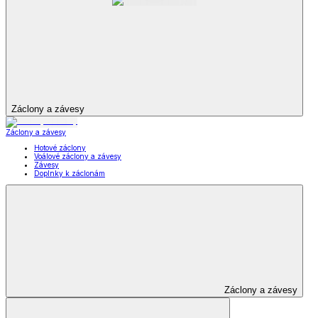
Záclony a závesy
Záclony a závesy
Hotové záclony
Voálové záclony a závesy
Závesy
Doplnky k záclonám
Záclony a závesy