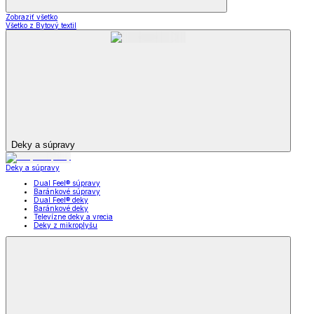
Zobraziť všetko
Všetko z Bytový textil
Deky a súpravy
Deky a súpravy
Dual Feel® súpravy
Baránkové súpravy
Dual Feel® deky
Baránkové deky
Televízne deky a vrecia
Deky z mikroplyšu