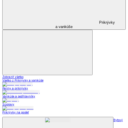
Prikrývky
a vankúše
Zobraziť všetko
Všetko z Prikrývky a vankúše
Periny a prikrývky
Vankúše a podhlavníky
Súpravy
Prikrývky na posteľ
Bytový