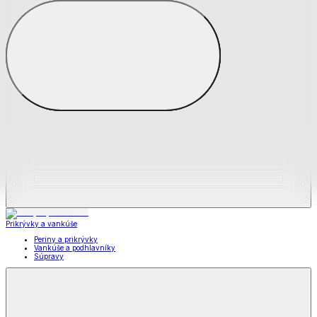
Zobraziť všetko
Všetko z Matrace a matracové chrániče
Matrace
Chrániče na matrace
Prikrývky a vankúše
Prikrývky a vankúše
Periny a prikrývky
Vankúše a podhlavníky
Súpravy