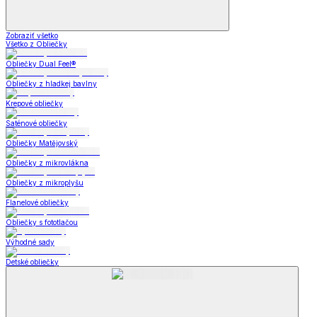
Zobraziť všetko
Všetko z Obliečky
Obliečky Dual Feel®
Obliečky z hladkej bavlny
Krepové obliečky
Saténové obliečky
Obliečky Matějovský
Obliečky z mikrovlákna
Obliečky z mikroplyšu
Flanelové obliečky
Obliečky s fototlačou
Výhodné sady
Detské obliečky