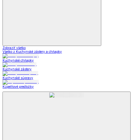
Zobraziť všetko
Všetko z Kuchynské zástery a chňapky
Kuchynské chňapky
Kuchynské zástery
Kuchynské súpravy
Kúpeľňové predložky