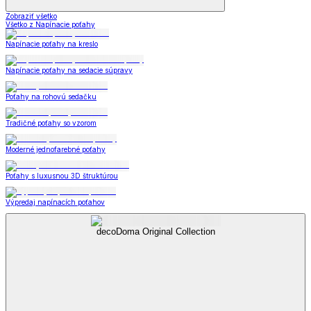
Zobraziť všetko
Všetko z Napínacie poťahy
Napínacie poťahy na kreslo
Napínacie poťahy na sedacie súpravy
Poťahy na rohovú sedačku
Tradičné poťahy so vzorom
Moderné jednofarebné poťahy
Poťahy s luxusnou 3D štruktúrou
Výpredaj napínacích poťahov
decoDoma Original Collection