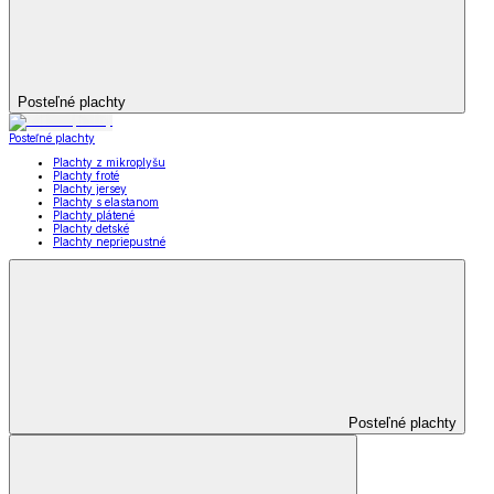
Posteľné plachty
Posteľné plachty
Plachty z mikroplyšu
Plachty froté
Plachty jersey
Plachty s elastanom
Plachty plátené
Plachty detské
Plachty nepriepustné
Posteľné plachty