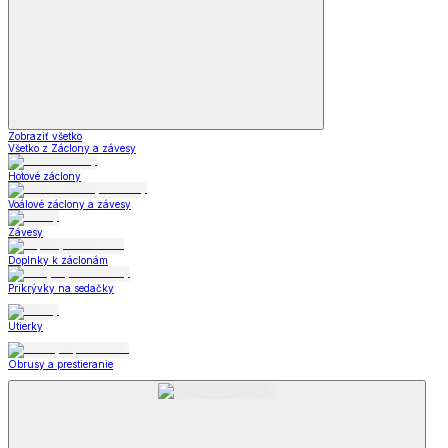
Zobraziť všetko
Všetko z Záclony a závesy
Hotové záclony
Voálové záclony a závesy
Závesy
Doplnky k záclonám
Prikrývky na sedačky
Utierky
Obrusy a prestieranie