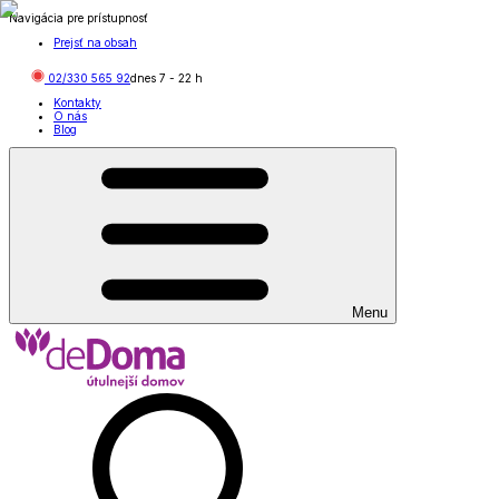
Navigácia pre prístupnosť
Prejsť na obsah
02/330 565 92
dnes
7
-
22
h
Kontakty
O nás
Blog
Menu