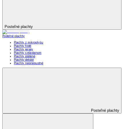
Posteľné plachty
Posteľné plachty
Plachty z mikroplyšu
Plachty froté
Plachty jersey
Plachty s elastanom
Plachty plátené
Plachty detské
Plachty nepriepustné
Posteľné plachty