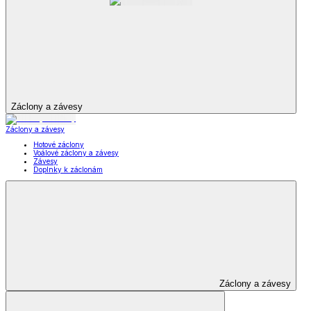
Záclony a závesy
Záclony a závesy
Hotové záclony
Voálové záclony a závesy
Závesy
Doplnky k záclonám
Záclony a závesy