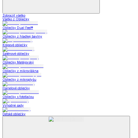
Zobraziť všetko
Všetko z Obliečky
Obliečky Dual Feel®
Obliečky z hladkej bavlny
Krepové obliečky
Saténové obliečky
Obliečky Matějovský
Obliečky z mikrovlákna
Obliečky z mikroplyšu
Flanelové obliečky
Obliečky s fototlačou
Výhodné sady
Detské obliečky