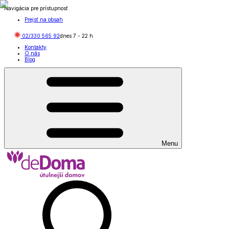
Navigácia pre prístupnosť
Prejsť na obsah
02/330 565 92
dnes
7
-
22
h
Kontakty
O nás
Blog
Menu