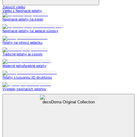
Zobraziť všetko
Všetko z Napínacie poťahy
Napínacie poťahy na kreslo
Napínacie poťahy na sedacie súpravy
Poťahy na rohovú sedačku
Tradičné poťahy so vzorom
Moderné jednofarebné poťahy
Poťahy s luxusnou 3D štruktúrou
Výpredaj napínacích poťahov
decoDoma Original Collection