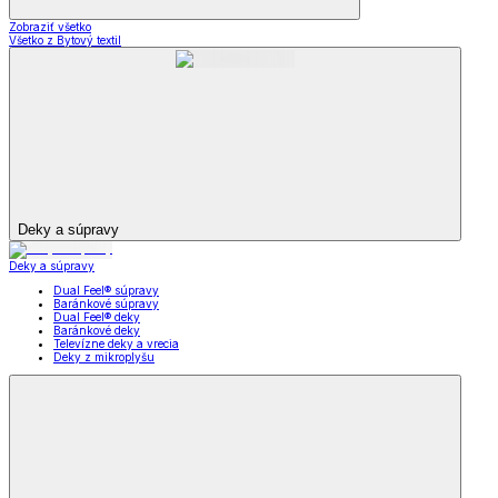
Zobraziť všetko
Všetko z Bytový textil
Deky a súpravy
Deky a súpravy
Dual Feel® súpravy
Baránkové súpravy
Dual Feel® deky
Baránkové deky
Televízne deky a vrecia
Deky z mikroplyšu