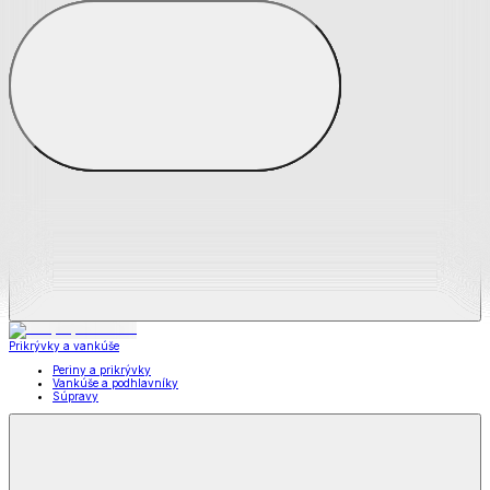
Zobraziť všetko
Všetko z Matrace a matracové chrániče
Matrace
Chrániče na matrace
Prikrývky a vankúše
Prikrývky a vankúše
Periny a prikrývky
Vankúše a podhlavníky
Súpravy