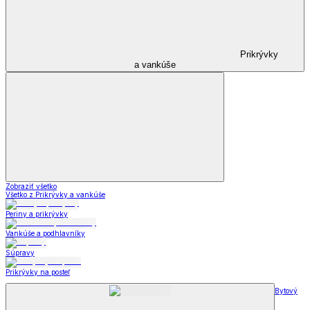
Prikrývky
a vankúše
Zobraziť všetko
Všetko z Prikrývky a vankúše
Periny a prikrývky
Vankúše a podhlavníky
Súpravy
Prikrývky na posteľ
Bytový