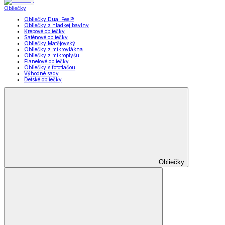
Obliečky
Obliečky Dual Feel®
Obliečky z hladkej bavlny
Krepové obliečky
Saténové obliečky
Obliečky Matějovský
Obliečky z mikrovlákna
Obliečky z mikroplyšu
Flanelové obliečky
Obliečky s fototlačou
Výhodné sady
Detské obliečky
Obliečky