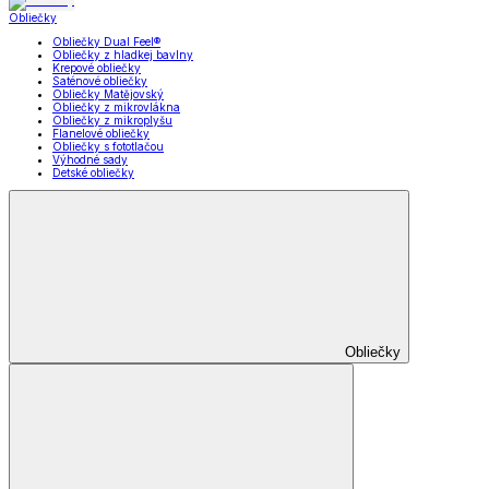
Obliečky
Obliečky Dual Feel®
Obliečky z hladkej bavlny
Krepové obliečky
Saténové obliečky
Obliečky Matějovský
Obliečky z mikrovlákna
Obliečky z mikroplyšu
Flanelové obliečky
Obliečky s fototlačou
Výhodné sady
Detské obliečky
Obliečky