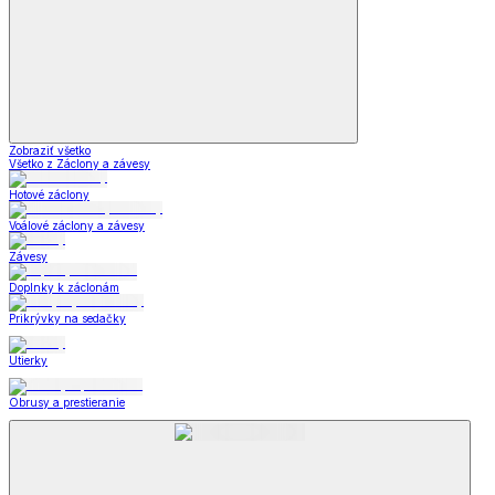
Zobraziť všetko
Všetko z Záclony a závesy
Hotové záclony
Voálové záclony a závesy
Závesy
Doplnky k záclonám
Prikrývky na sedačky
Utierky
Obrusy a prestieranie