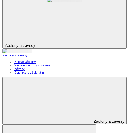
Záclony a závesy
Záclony a závesy
Hotové záclony
Voálové záclony a závesy
Závesy
Doplnky k záclonám
Záclony a závesy