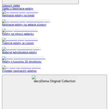
Zobraziť všetko
Všetko z Napínacie poťahy
Napínacie poťahy na kreslo
Napínacie poťahy na sedacie súpravy
Poťahy na rohovú sedačku
Tradičné poťahy so vzorom
Moderné jednofarebné poťahy
Poťahy s luxusnou 3D štruktúrou
Výpredaj napínacích poťahov
decoDoma Original Collection