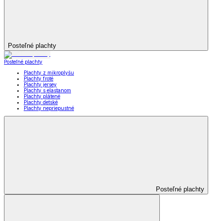
Posteľné plachty
Posteľné plachty
Plachty z mikroplyšu
Plachty froté
Plachty jersey
Plachty s elastanom
Plachty plátené
Plachty detské
Plachty nepriepustné
Posteľné plachty