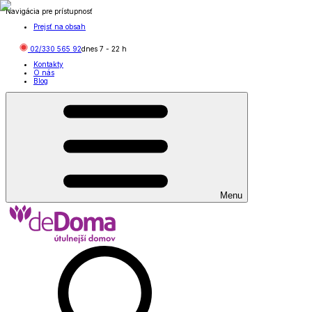
Navigácia pre prístupnosť
Prejsť na obsah
02/330 565 92
dnes
7
-
22
h
Kontakty
O nás
Blog
Menu