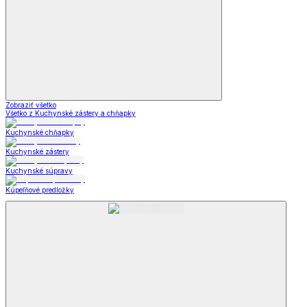
Zobraziť všetko
Všetko z Kuchynské zástery a chňapky
Kuchynské chňapky
Kuchynské zástery
Kuchynské súpravy
Kúpeľňové predložky