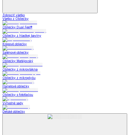
Zobraziť všetko
Všetko z Obliečky
Obliečky Dual Feel®
Obliečky z hladkej bavlny
Krepové obliečky
Saténové obliečky
Obliečky Matějovský
Obliečky z mikrovlákna
Obliečky z mikroplyšu
Flanelové obliečky
Obliečky s fototlačou
Výhodné sady
Detské obliečky