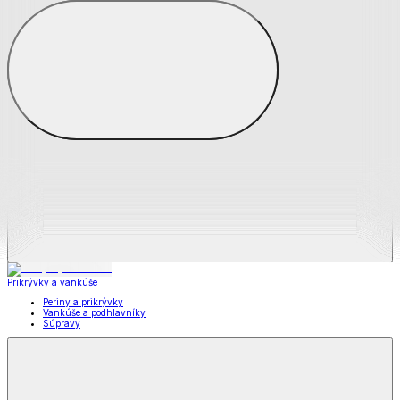
Zobraziť všetko
Všetko z Matrace a matracové chrániče
Matrace
Chrániče na matrace
Prikrývky a vankúše
Prikrývky a vankúše
Periny a prikrývky
Vankúše a podhlavníky
Súpravy