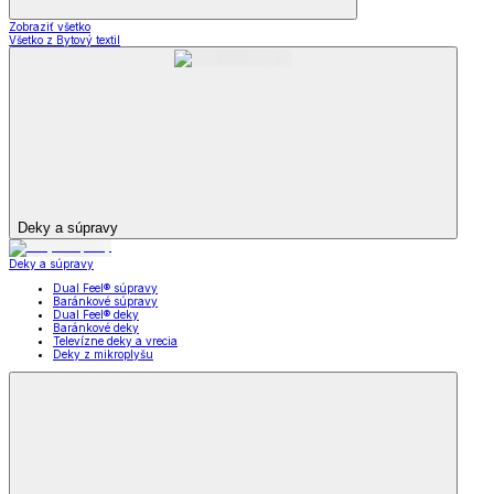
Zobraziť všetko
Všetko z Bytový textil
Deky a súpravy
Deky a súpravy
Dual Feel® súpravy
Baránkové súpravy
Dual Feel® deky
Baránkové deky
Televízne deky a vrecia
Deky z mikroplyšu