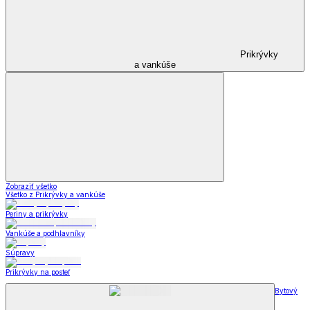
Prikrývky
a vankúše
Zobraziť všetko
Všetko z Prikrývky a vankúše
Periny a prikrývky
Vankúše a podhlavníky
Súpravy
Prikrývky na posteľ
Bytový