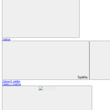
Dekoračné vankúšiky a obliečky
Záclony a závesy
Záclony a závesy
Hotové záclony
Voálové záclony a závesy
Závesy
Doplnky k záclonám