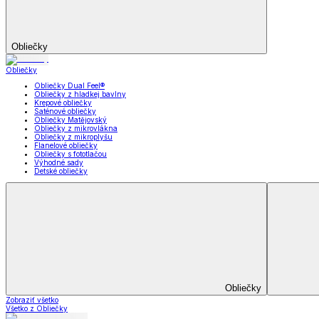
Záclony a závesy
Zobraziť všetko
Všetko z Záclony a závesy
Hotové záclony
Voálové záclony a závesy
Závesy
Doplnky k záclonám
Prikrývky na sedačky
Utierky
Obrusy a prestieranie
Uteráky a osušky