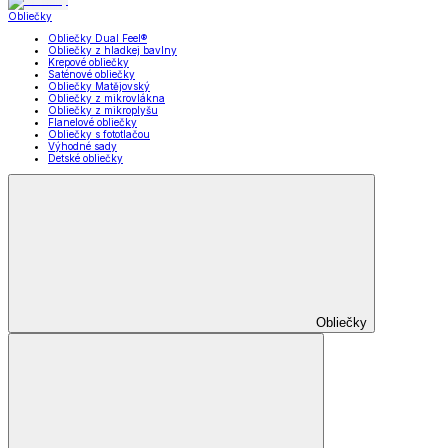
Obliečky
Obliečky Dual Feel®
Obliečky z hladkej bavlny
Krepové obliečky
Saténové obliečky
Obliečky Matějovský
Obliečky z mikrovlákna
Obliečky z mikroplyšu
Flanelové obliečky
Obliečky s fototlačou
Výhodné sady
Detské obliečky
Obliečky