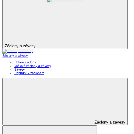
Záclony a závesy
Záclony a závesy
Hotové záclony
Voálové záclony a závesy
Závesy
Doplnky k záclonám
Záclony a závesy