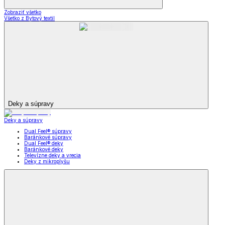
Zobraziť všetko
Všetko z Bytový textil
Deky a súpravy
Deky a súpravy
Dual Feel® súpravy
Baránkové súpravy
Dual Feel® deky
Baránkové deky
Televízne deky a vrecia
Deky z mikroplyšu