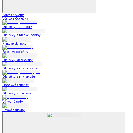
Zobraziť všetko
Všetko z Obliečky
Obliečky Dual Feel®
Obliečky z hladkej bavlny
Krepové obliečky
Saténové obliečky
Obliečky Matějovský
Obliečky z mikrovlákna
Obliečky z mikroplyšu
Flanelové obliečky
Obliečky s fototlačou
Výhodné sady
Detské obliečky