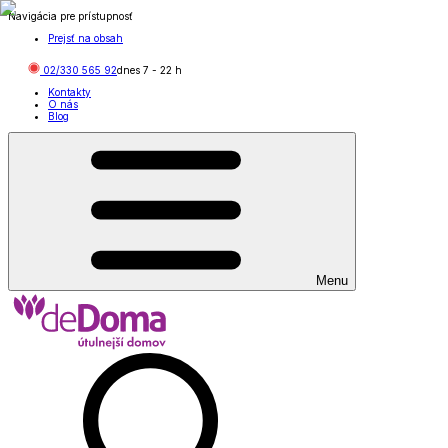
Navigácia pre prístupnosť
Prejsť na obsah
02/330 565 92
dnes
7
-
22
h
Kontakty
O nás
Blog
Menu