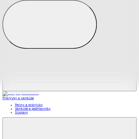
Zobraziť všetko
Všetko z Matrace a matracové chrániče
Matrace
Chrániče na matrace
Prikrývky a vankúše
Prikrývky a vankúše
Periny a prikrývky
Vankúše a podhlavníky
Súpravy