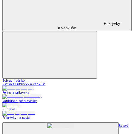
Prikrývky
a vankúše
Zobraziť všetko
Všetko z Prikrývky a vankúše
Periny a prikrývky
Vankúše a podhlavníky
Súpravy
Prikrývky na posteľ
Bytový