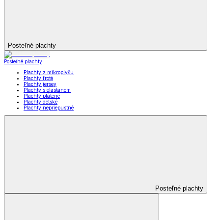
Posteľné plachty
Posteľné plachty
Plachty z mikroplyšu
Plachty froté
Plachty jersey
Plachty s elastanom
Plachty plátené
Plachty detské
Plachty nepriepustné
Posteľné plachty