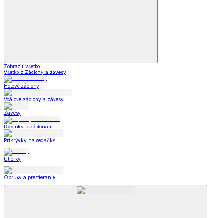
Zobraziť všetko
Všetko z Záclony a závesy
Hotové záclony
Voálové záclony a závesy
Závesy
Doplnky k záclonám
Prikrývky na sedačky
Utierky
Obrusy a prestieranie