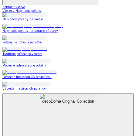
Zobraziť všetko
Všetko z Napínacie poťahy
Napínacie poťahy na kreslo
Napínacie poťahy na sedacie súpravy
Poťahy na rohovú sedačku
Tradičné poťahy so vzorom
Moderné jednofarebné poťahy
Poťahy s luxusnou 3D štruktúrou
Výpredaj napínacích poťahov
decoDoma Original Collection