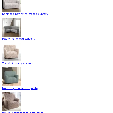
Napínacie poťahy na sedacie súpravy
Poťahy na rohovú sedačku
Tradičné poťahy so vzorom
Moderné jednofarebné poťahy
Poťahy s luxusnou 3D štruktúrou