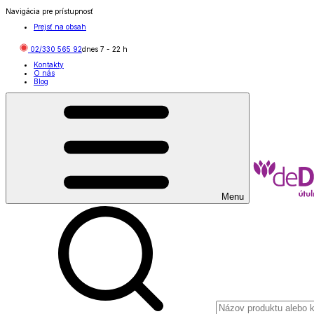
Navigácia pre prístupnosť
Prejsť na obsah
02/330 565 92
dnes
7
-
22
h
Kontakty
O nás
Blog
Menu