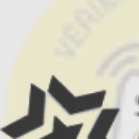
Bestsellery z napínacích poťahov
Bestsellery zo spálne
Bestsellery z bytového textilu
Bestsellery z vybavenia kuchyne
Bestsellery z bytových doplnkov