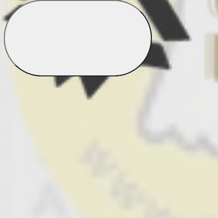
Bestsellery zo záhrady
Bestsellery z domácnosti a upratovania
Bestsellery z krásy a zdravia
Bestsellery z obuvi a doplnkov
Napí