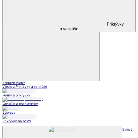
Prikrývky
a vankúše
Zobraziť všetko
Všetko z Prikrývky a vankúše
Periny a prikrývky
Vankúše a podhlavníky
Súpravy
Prikrývky na posteľ
Bytový