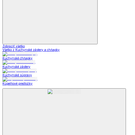
Zobraziť všetko
Všetko z Kuchynské zástery a chňapky
Kuchynské chňapky
Kuchynské zástery
Kuchynské súpravy
Kúpeľňové predložky