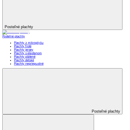
Posteľné plachty
Posteľné plachty
Plachty z mikroplyšu
Plachty froté
Plachty jersey
Plachty s elastanom
Plachty plátené
Plachty detské
Plachty nepriepustné
Posteľné plachty