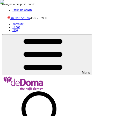
Navigácia pre prístupnosť
Prejsť na obsah
02/330 565 92
dnes
7
-
22
h
Kontakty
O nás
Blog
Menu