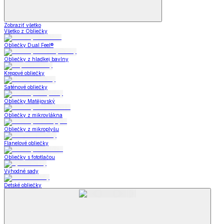
Zobraziť všetko
Všetko z Obliečky
Obliečky Dual Feel®
Obliečky z hladkej bavlny
Krepové obliečky
Saténové obliečky
Obliečky Matějovský
Obliečky z mikrovlákna
Obliečky z mikroplyšu
Flanelové obliečky
Obliečky s fototlačou
Výhodné sady
Detské obliečky