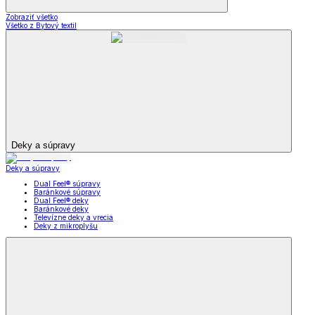
Zobraziť všetko
Všetko z Bytový textil
Deky a súpravy
Deky a súpravy
Dual Feel® súpravy
Baránkové súpravy
Dual Feel® deky
Baránkové deky
Televízne deky a vrecia
Deky z mikroplyšu