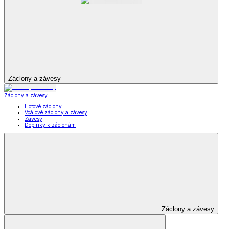
Záclony a závesy
Záclony a závesy
Hotové záclony
Voálové záclony a závesy
Závesy
Doplnky k záclonám
Záclony a závesy