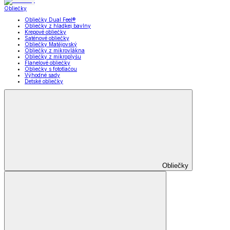
Obliečky
Obliečky Dual Feel®
Obliečky z hladkej bavlny
Krepové obliečky
Saténové obliečky
Obliečky Matějovský
Obliečky z mikrovlákna
Obliečky z mikroplyšu
Flanelové obliečky
Obliečky s fototlačou
Výhodné sady
Detské obliečky
Obliečky