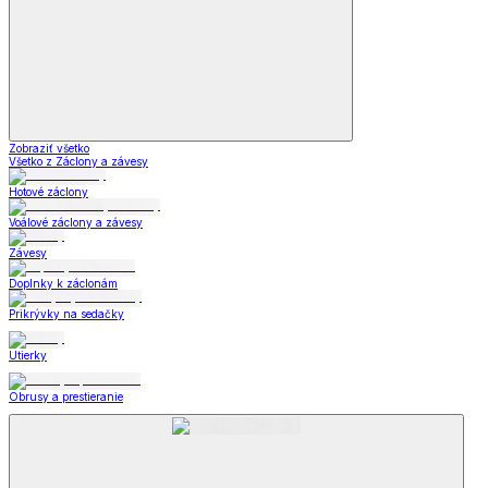
Zobraziť všetko
Všetko z Záclony a závesy
Hotové záclony
Voálové záclony a závesy
Závesy
Doplnky k záclonám
Prikrývky na sedačky
Utierky
Obrusy a prestieranie