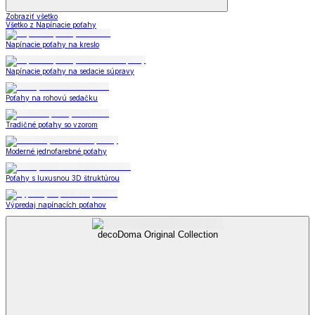
Zobraziť všetko
Všetko z Napínacie poťahy
Napínacie poťahy na kreslo
Napínacie poťahy na sedacie súpravy
Poťahy na rohovú sedačku
Tradičné poťahy so vzorom
Moderné jednofarebné poťahy
Poťahy s luxusnou 3D štruktúrou
Výpredaj napínacích poťahov
decoDoma Original Collection