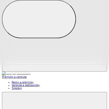
Zobraziť všetko
Všetko z Matrace a matracové chrániče
Matrace
Chrániče na matrace
Prikrývky a vankúše
Prikrývky a vankúše
Periny a prikrývky
Vankúše a podhlavníky
Súpravy