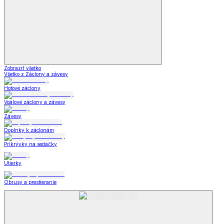
Zobraziť všetko
Všetko z Záclony a závesy
Hotové záclony
Voálové záclony a závesy
Závesy
Doplnky k záclonám
Prikrývky na sedačky
Utierky
Obrusy a prestieranie