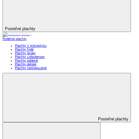
Posteľné plachty
Posteľné plachty
Plachty z mikroplyšu
Plachty froté
Plachty jersey
Plachty s elastanom
Plachty plátené
Plachty detské
Plachty nepriepustné
Posteľné plachty