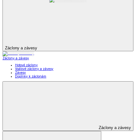
Záclony a závesy
Záclony a závesy
Hotové záclony
Voálové záclony a závesy
Závesy
Doplnky k záclonám
Záclony a závesy