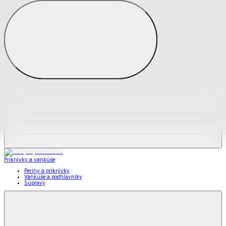
Zobraziť všetko
Všetko z Matrace a matracové chrániče
Matrace
Chrániče na matrace
Prikrývky a vankúše
Prikrývky a vankúše
Periny a prikrývky
Vankúše a podhlavníky
Súpravy