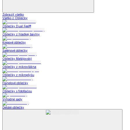
Zobraziť všetko
Všetko z Obliečky
Obliečky Dual Feel®
Obliečky z hladkej bavlny
Krepové obliečky
Saténové obliečky
Obliečky Matějovský
Obliečky z mikrovlákna
Obliečky z mikroplyšu
Flanelové obliečky
Obliečky s fototlačou
Výhodné sady
Detské obliečky