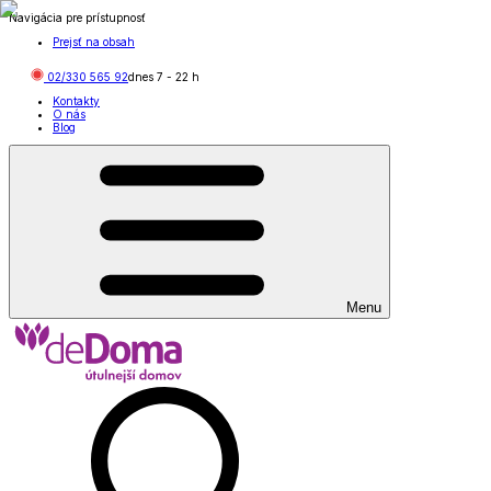
Navigácia pre prístupnosť
Prejsť na obsah
02/330 565 92
dnes
7
-
22
h
Kontakty
O nás
Blog
Menu