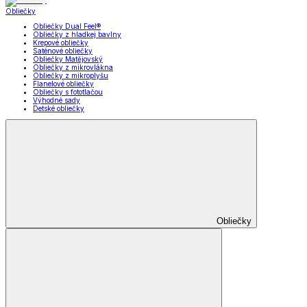
Obliečky
Obliečky Dual Feel®
Obliečky z hladkej bavlny
Krepové obliečky
Saténové obliečky
Obliečky Matějovský
Obliečky z mikrovlákna
Obliečky z mikroplyšu
Flanelové obliečky
Obliečky s fototlačou
Výhodné sady
Detské obliečky
Obliečky