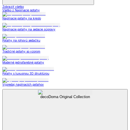
Zobraziť všetko
Všetko z Napínacie poťahy
Napínacie poťahy na kreslo
Napínacie poťahy na sedacie súpravy
Poťahy na rohovú sedačku
Tradičné poťahy so vzorom
Moderné jednofarebné poťahy
Poťahy s luxusnou 3D štruktúrou
Výpredaj napínacích poťahov
decoDoma Original Collection