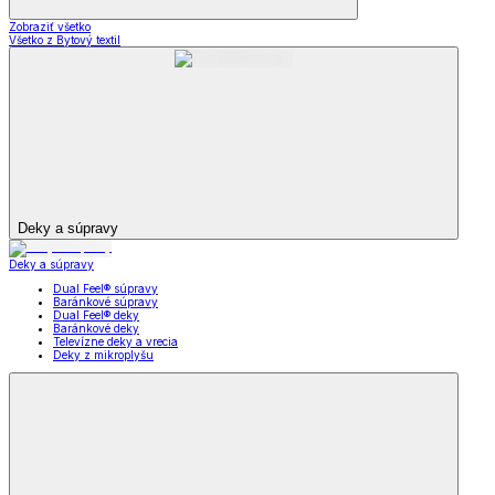
Zobraziť všetko
Všetko z Bytový textil
Deky a súpravy
Deky a súpravy
Dual Feel® súpravy
Baránkové súpravy
Dual Feel® deky
Baránkové deky
Televízne deky a vrecia
Deky z mikroplyšu