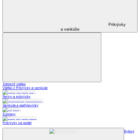
Prikrývky
a vankúše
Zobraziť všetko
Všetko z Prikrývky a vankúše
Periny a prikrývky
Vankúše a podhlavníky
Súpravy
Prikrývky na posteľ
Bytový