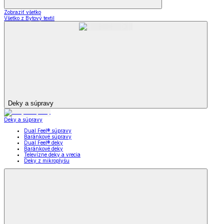
Zobraziť všetko
Všetko z Bytový textil
Deky a súpravy
Deky a súpravy
Dual Feel® súpravy
Baránkové súpravy
Dual Feel® deky
Baránkové deky
Televízne deky a vrecia
Deky z mikroplyšu