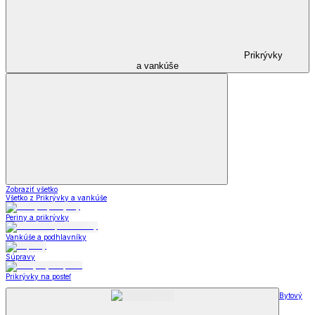
Prikrývky
a vankúše
Zobraziť všetko
Všetko z Prikrývky a vankúše
Periny a prikrývky
Vankúše a podhlavníky
Súpravy
Prikrývky na posteľ
Bytový