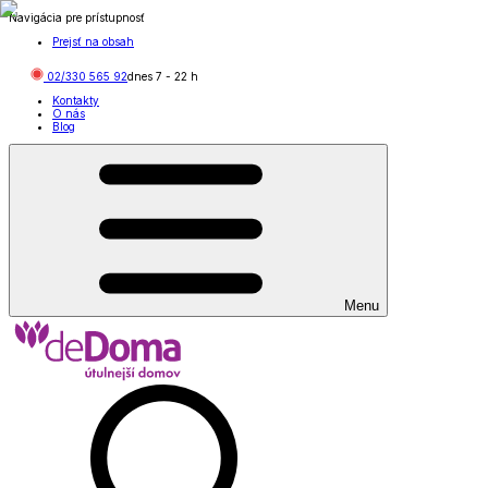
Navigácia pre prístupnosť
Prejsť na obsah
02/330 565 92
dnes
7
-
22
h
Kontakty
O nás
Blog
Menu