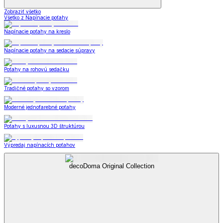
Zobraziť všetko
Všetko z Napínacie poťahy
Napínacie poťahy na kreslo
Napínacie poťahy na sedacie súpravy
Poťahy na rohovú sedačku
Tradičné poťahy so vzorom
Moderné jednofarebné poťahy
Poťahy s luxusnou 3D štruktúrou
Výpredaj napínacích poťahov
decoDoma Original Collection