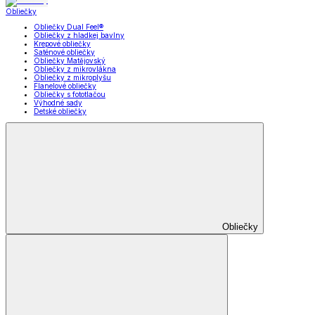
Obliečky
Obliečky Dual Feel®
Obliečky z hladkej bavlny
Krepové obliečky
Saténové obliečky
Obliečky Matějovský
Obliečky z mikrovlákna
Obliečky z mikroplyšu
Flanelové obliečky
Obliečky s fototlačou
Výhodné sady
Detské obliečky
Obliečky