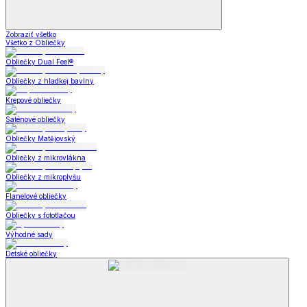
Zobraziť všetko
Všetko z Obliečky
Obliečky Dual Feel®
Obliečky z hladkej bavlny
Krepové obliečky
Saténové obliečky
Obliečky Matějovský
Obliečky z mikrovlákna
Obliečky z mikroplyšu
Flanelové obliečky
Obliečky s fototlačou
Výhodné sady
Detské obliečky