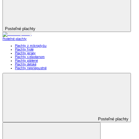
Posteľné plachty
Posteľné plachty
Plachty z mikroplyšu
Plachty froté
Plachty jersey
Plachty s elastanom
Plachty plátené
Plachty detské
Plachty nepriepustné
Posteľné plachty