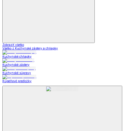
Zobraziť všetko
Všetko z Kuchynské zástery a chňapky
Kuchynské chňapky
Kuchynské zástery
Kuchynské súpravy
Kúpeľňové predložky