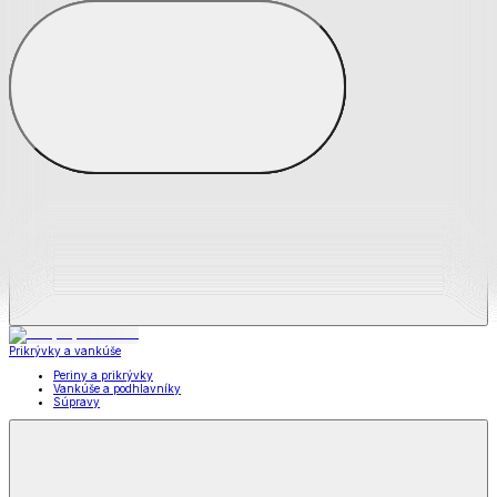
Zobraziť všetko
Všetko z Matrace a matracové chrániče
Matrace
Chrániče na matrace
Prikrývky a vankúše
Prikrývky a vankúše
Periny a prikrývky
Vankúše a podhlavníky
Súpravy