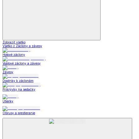
Zobraziť všetko
Všetko z Záclony a závesy
Hotové záclony
Voálové záclony a závesy
Závesy
Doplnky k záclonám
Prikrývky na sedačky
Utierky
Obrusy a prestieranie