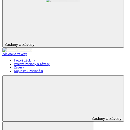
Záclony a závesy
Záclony a závesy
Hotové záclony
Voálové záclony a závesy
Závesy
Doplnky k záclonám
Záclony a závesy