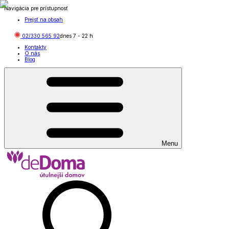
Navigácia pre prístupnosť
Prejsť na obsah
02/330 565 92
dnes
7
-
22
h
Kontakty
O nás
Blog
Menu