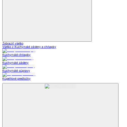
Zobraziť všetko
Všetko z Kuchynské zástery a chňapky
Kuchynské chňapky
Kuchynské zástery
Kuchynské súpravy
Kúpeľňové predložky