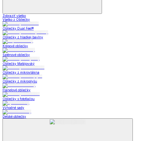
Zobraziť všetko
Všetko z Obliečky
Obliečky Dual Feel®
Obliečky z hladkej bavlny
Krepové obliečky
Saténové obliečky
Obliečky Matějovský
Obliečky z mikrovlákna
Obliečky z mikroplyšu
Flanelové obliečky
Obliečky s fototlačou
Výhodné sady
Detské obliečky