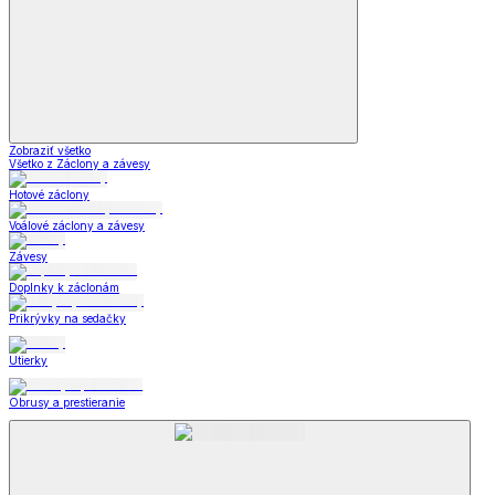
Zobraziť všetko
Všetko z Záclony a závesy
Hotové záclony
Voálové záclony a závesy
Závesy
Doplnky k záclonám
Prikrývky na sedačky
Utierky
Obrusy a prestieranie