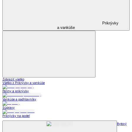
Prikrývky
a vankúše
Zobraziť všetko
Všetko z Prikrývky a vankúše
Periny a prikrývky
Vankúše a podhlavníky
Súpravy
Prikrývky na posteľ
Bytový