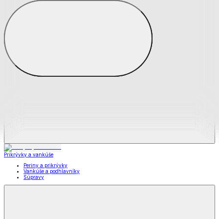
Zobraziť všetko
Všetko z Matrace a matracové chrániče
Matrace
Chrániče na matrace
Prikrývky a vankúše
Prikrývky a vankúše
Periny a prikrývky
Vankúše a podhlavníky
Súpravy