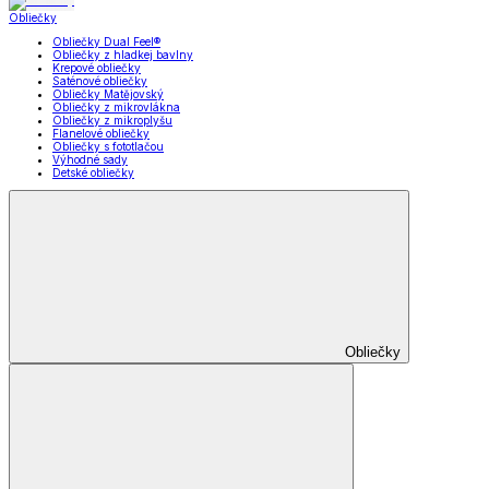
Obliečky
Obliečky Dual Feel®
Obliečky z hladkej bavlny
Krepové obliečky
Saténové obliečky
Obliečky Matějovský
Obliečky z mikrovlákna
Obliečky z mikroplyšu
Flanelové obliečky
Obliečky s fototlačou
Výhodné sady
Detské obliečky
Obliečky