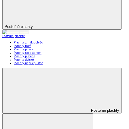
Posteľné plachty
Posteľné plachty
Plachty z mikroplyšu
Plachty froté
Plachty jersey
Plachty s elastanom
Plachty plátené
Plachty detské
Plachty nepriepustné
Posteľné plachty