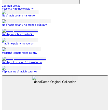
Zobraziť všetko
Všetko z Napínacie poťahy
Napínacie poťahy na kreslo
Napínacie poťahy na sedacie súpravy
Poťahy na rohovú sedačku
Tradičné poťahy so vzorom
Moderné jednofarebné poťahy
Poťahy s luxusnou 3D štruktúrou
Výpredaj napínacích poťahov
decoDoma Original Collection