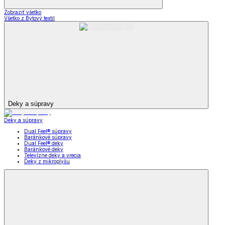
Zobraziť všetko
Všetko z Bytový textil
Deky a súpravy
Deky a súpravy
Dual Feel® súpravy
Baránkové súpravy
Dual Feel® deky
Baránkové deky
Televízne deky a vrecia
Deky z mikroplyšu