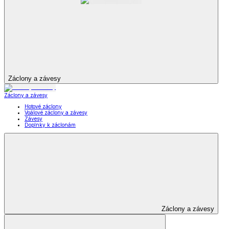
Záclony a závesy
Záclony a závesy
Hotové záclony
Voálové záclony a závesy
Závesy
Doplnky k záclonám
Záclony a závesy