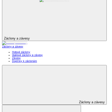
Záclony a závesy
Záclony a závesy
Hotové záclony
Voálové záclony a závesy
Závesy
Doplnky k záclonám
Záclony a závesy