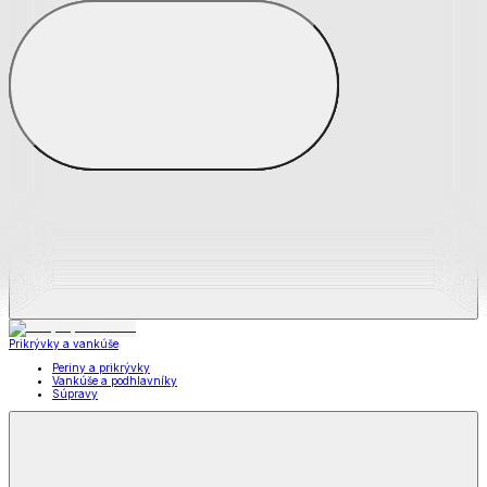
Zobraziť všetko
Všetko z Matrace a matracové chrániče
Matrace
Chrániče na matrace
Prikrývky a vankúše
Prikrývky a vankúše
Periny a prikrývky
Vankúše a podhlavníky
Súpravy