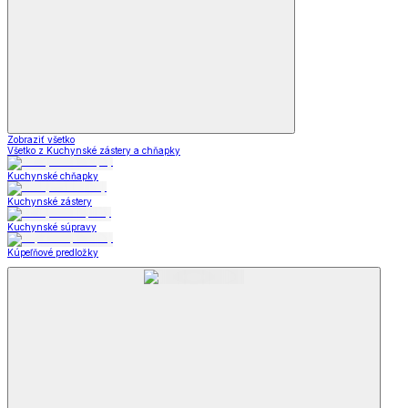
Zobraziť všetko
Všetko z Kuchynské zástery a chňapky
Kuchynské chňapky
Kuchynské zástery
Kuchynské súpravy
Kúpeľňové predložky