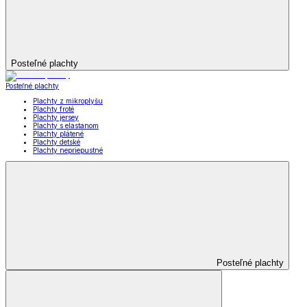
Posteľné plachty
Posteľné plachty
Plachty z mikroplyšu
Plachty froté
Plachty jersey
Plachty s elastanom
Plachty plátené
Plachty detské
Plachty nepriepustné
Posteľné plachty