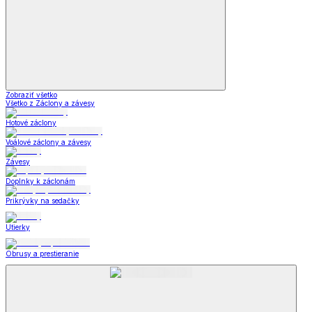
Zobraziť všetko
Všetko z Záclony a závesy
Hotové záclony
Voálové záclony a závesy
Závesy
Doplnky k záclonám
Prikrývky na sedačky
Utierky
Obrusy a prestieranie