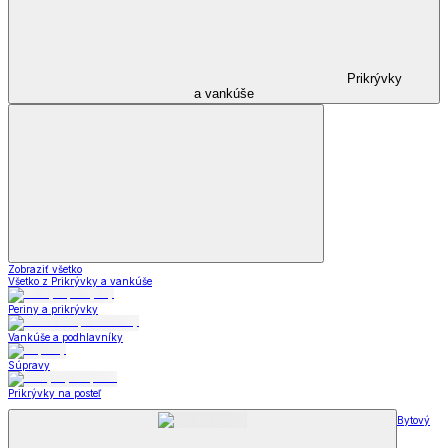
Prikrývky
a vankúše
Zobraziť všetko
Všetko z Prikrývky a vankúše
Periny a prikrývky
Vankúše a podhlavníky
Súpravy
Prikrývky na posteľ
Bytový