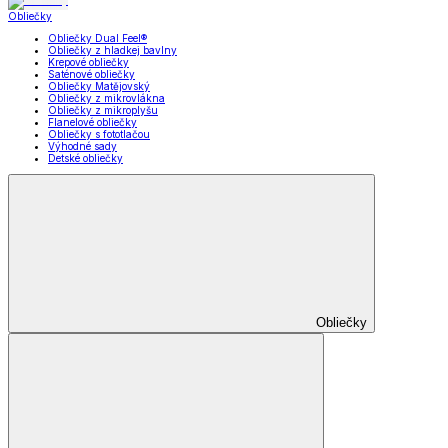
Obliečky
Obliečky Dual Feel®
Obliečky z hladkej bavlny
Krepové obliečky
Saténové obliečky
Obliečky Matějovský
Obliečky z mikrovlákna
Obliečky z mikroplyšu
Flanelové obliečky
Obliečky s fototlačou
Výhodné sady
Detské obliečky
Obliečky