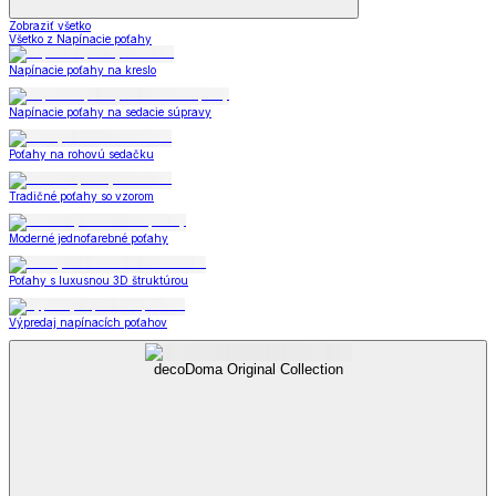
Zobraziť všetko
Všetko z Napínacie poťahy
Napínacie poťahy na kreslo
Napínacie poťahy na sedacie súpravy
Poťahy na rohovú sedačku
Tradičné poťahy so vzorom
Moderné jednofarebné poťahy
Poťahy s luxusnou 3D štruktúrou
Výpredaj napínacích poťahov
decoDoma Original Collection