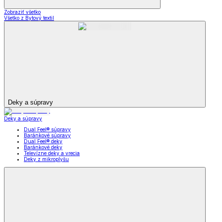
Zobraziť všetko
Všetko z Bytový textil
Deky a súpravy
Deky a súpravy
Dual Feel® súpravy
Baránkové súpravy
Dual Feel® deky
Baránkové deky
Televízne deky a vrecia
Deky z mikroplyšu