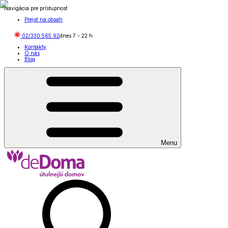
Navigácia pre prístupnosť
Prejsť na obsah
02/330 565 92
dnes
7
-
22
h
Kontakty
O nás
Blog
Menu