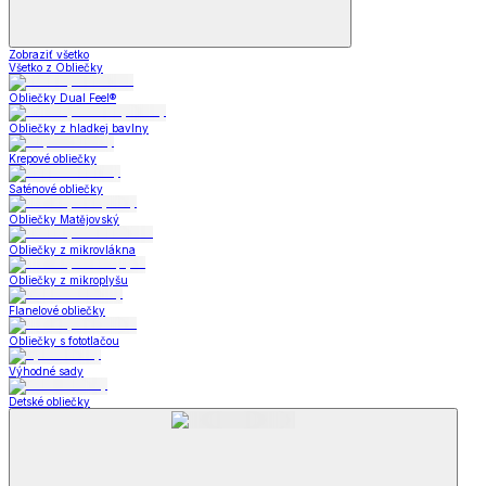
Zobraziť všetko
Všetko z Obliečky
Obliečky Dual Feel®
Obliečky z hladkej bavlny
Krepové obliečky
Saténové obliečky
Obliečky Matějovský
Obliečky z mikrovlákna
Obliečky z mikroplyšu
Flanelové obliečky
Obliečky s fototlačou
Výhodné sady
Detské obliečky