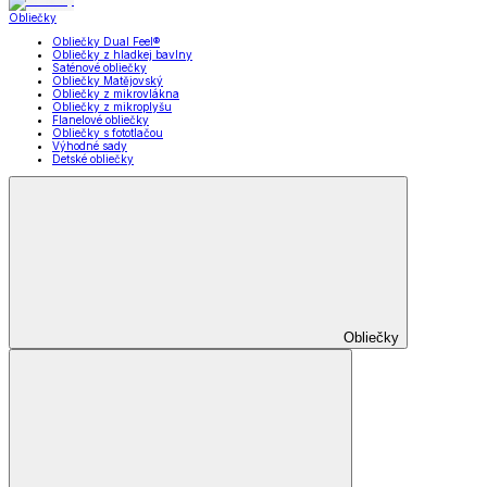
Obliečky
Obliečky Dual Feel®
Obliečky z hladkej bavlny
Saténové obliečky
Obliečky Matějovský
Obliečky z mikrovlákna
Obliečky z mikroplyšu
Flanelové obliečky
Obliečky s fototlačou
Výhodné sady
Detské obliečky
Obliečky