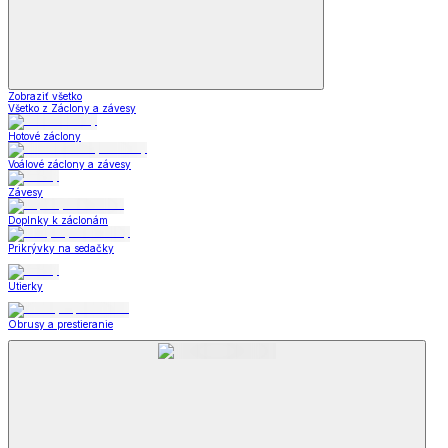
Zobraziť všetko
Všetko z Záclony a závesy
Hotové záclony
Voálové záclony a závesy
Závesy
Doplnky k záclonám
Prikrývky na sedačky
Utierky
Obrusy a prestieranie