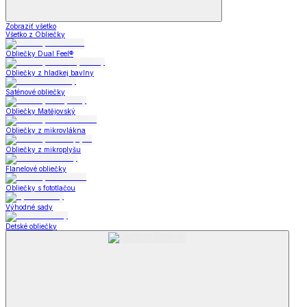
Zobraziť všetko
Všetko z Obliečky
Obliečky Dual Feel®
Obliečky z hladkej bavlny
Saténové obliečky
Obliečky Matějovský
Obliečky z mikrovlákna
Obliečky z mikroplyšu
Flanelové obliečky
Obliečky s fototlačou
Výhodné sady
Detské obliečky