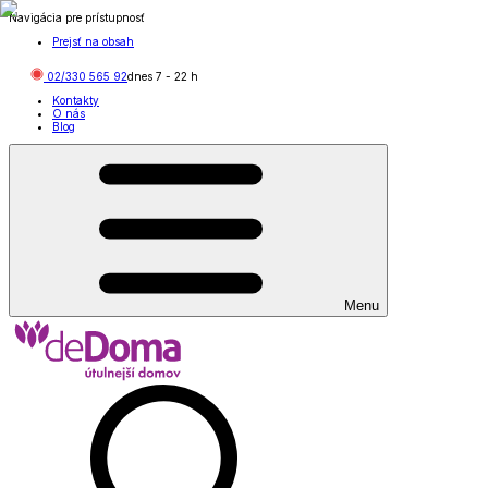
Navigácia pre prístupnosť
Prejsť na obsah
02/330 565 92
dnes
7
-
22
h
Kontakty
O nás
Blog
Menu