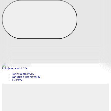
Všetko z Matrace a matracové chrániče
Matrace
Chrániče na matrace
Prikrývky a vankúše
Prikrývky a vankúše
Periny a prikrývky
Vankúše a podhlavníky
Súpravy