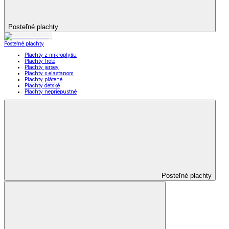
Posteľné plachty
Posteľné plachty
Plachty z mikroplyšu
Plachty froté
Plachty jersey
Plachty s elastanom
Plachty plátené
Plachty detské
Plachty nepriepustné
Posteľné plachty