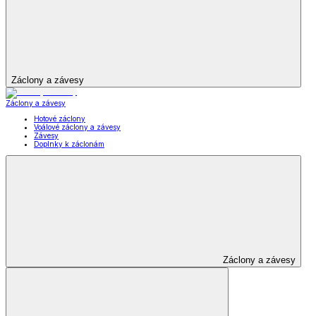
Záclony a závesy
Záclony a závesy
Hotové záclony
Voálové záclony a závesy
Závesy
Doplnky k záclonám
Záclony a závesy