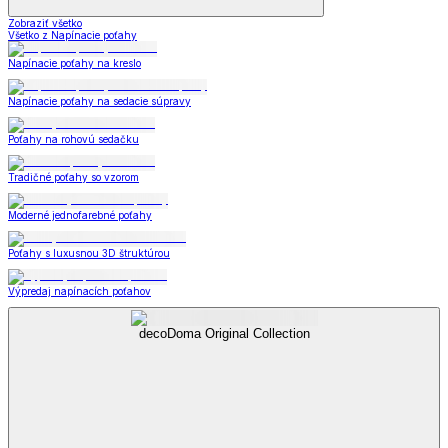
Zobraziť všetko
Všetko z Napínacie poťahy
Napínacie poťahy na kreslo
Napínacie poťahy na sedacie súpravy
Poťahy na rohovú sedačku
Tradičné poťahy so vzorom
Moderné jednofarebné poťahy
Poťahy s luxusnou 3D štruktúrou
Výpredaj napínacích poťahov
decoDoma Original Collection