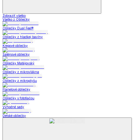
Zobraziť všetko
Všetko z Obliečky
Obliečky Dual Feel®
Obliečky z hladkej bavlny
Krepové obliečky
Saténové obliečky
Obliečky Matějovský
Obliečky z mikrovlákna
Obliečky z mikroplyšu
Flanelové obliečky
Obliečky s fototlačou
Výhodné sady
Detské obliečky