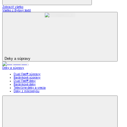
Zobraziť všetko
Všetko z Bytový textil
Deky a súpravy
Deky a súpravy
Dual Feel® súpravy
Baránkové súpravy
Dual Feel® deky
Baránkové deky
Televízne deky a vrecia
Deky z mikroplyšu