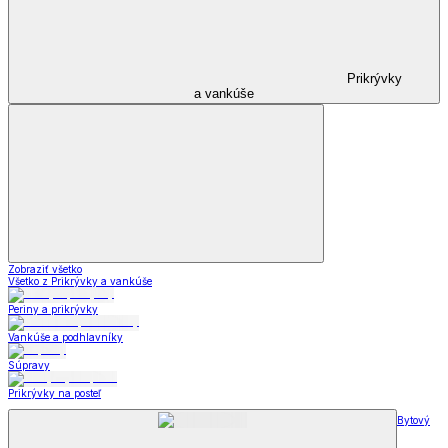
Prikrývky
a vankúše
Zobraziť všetko
Všetko z Prikrývky a vankúše
Periny a prikrývky
Vankúše a podhlavníky
Súpravy
Prikrývky na posteľ
Bytový