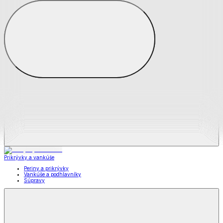
Zobraziť všetko
Všetko z Matrace a matracové chrániče
Matrace
Chrániče na matrace
Prikrývky a vankúše
Prikrývky a vankúše
Periny a prikrývky
Vankúše a podhlavníky
Súpravy