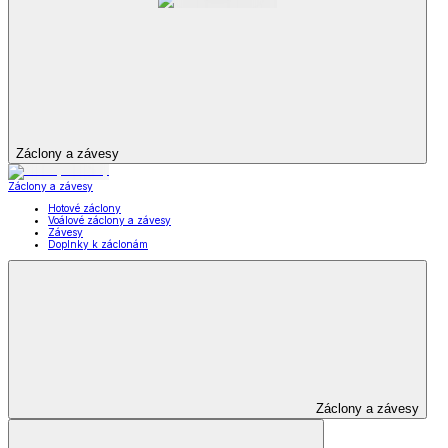
Záclony a závesy
Záclony a závesy
Hotové záclony
Voálové záclony a závesy
Závesy
Doplnky k záclonám
Záclony a závesy