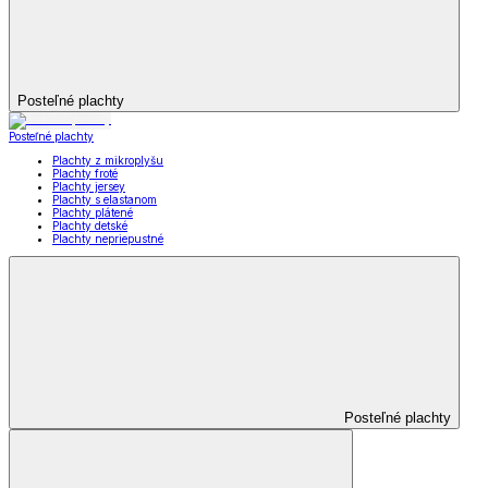
Posteľné plachty
Posteľné plachty
Plachty z mikroplyšu
Plachty froté
Plachty jersey
Plachty s elastanom
Plachty plátené
Plachty detské
Plachty nepriepustné
Posteľné plachty