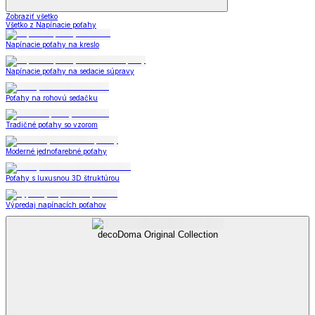
Zobraziť všetko
Všetko z Napínacie poťahy
Napínacie poťahy na kreslo
Napínacie poťahy na sedacie súpravy
Poťahy na rohovú sedačku
Tradičné poťahy so vzorom
Moderné jednofarebné poťahy
Poťahy s luxusnou 3D štruktúrou
Výpredaj napínacích poťahov
decoDoma Original Collection