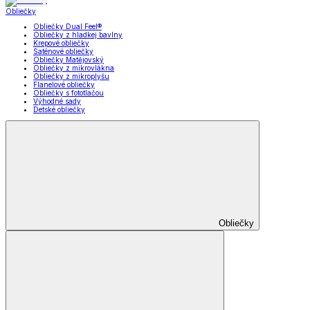
Obliečky
Obliečky Dual Feel®
Obliečky z hladkej bavlny
Krepové obliečky
Saténové obliečky
Obliečky Matějovský
Obliečky z mikrovlákna
Obliečky z mikroplyšu
Flanelové obliečky
Obliečky s fototlačou
Výhodné sady
Detské obliečky
Obliečky