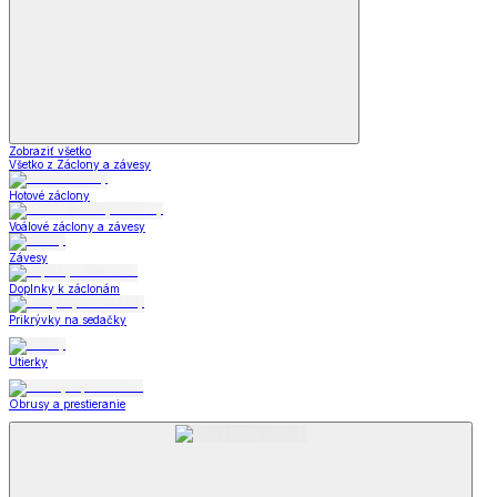
Zobraziť všetko
Všetko z Záclony a závesy
Hotové záclony
Voálové záclony a závesy
Závesy
Doplnky k záclonám
Prikrývky na sedačky
Utierky
Obrusy a prestieranie