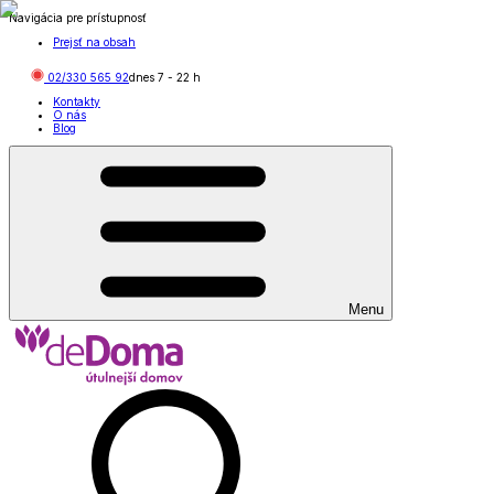
Navigácia pre prístupnosť
Prejsť na obsah
02/330 565 92
dnes
7
-
22
h
Kontakty
O nás
Blog
Menu