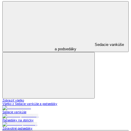
Kuchynské pomôcky
Kuchynské nože
Kuchynské náčinie
Mlynčeky
Kuchynské krájače a strúhadlá
Lopáriky a vály
Misy a šľahače
Cedidlá a naparovače
Cukrárske pomôcky
Ostatní pomocníci v kuchyni