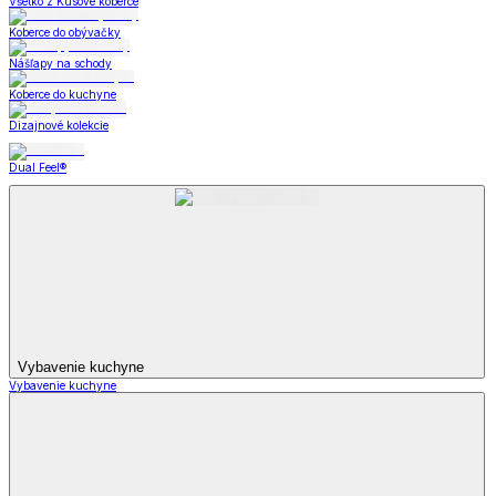
Nápoje
Nápoje
Poháre
Hrnčeky
Čajové kanvice
Karafy a džbány
Zásobníky na nápoje
Čajové súpravy
Čaje
Nápoje