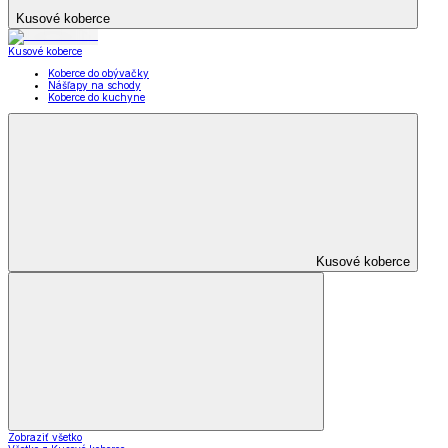
Zobraziť všetko
Všetko z Skladovanie
Dózy a boxy
Obedáre
Termohrnce a termomisy
Chlebníky