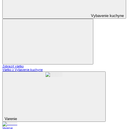
Zobraziť všetko
Všetko z Nápoje
Poháre
Hrnčeky
Čajové kanvice
Karafy a džbány
Zásobníky na nápoje
Čajové súpravy
Čaje
Zaváranie
Bytové doplnky