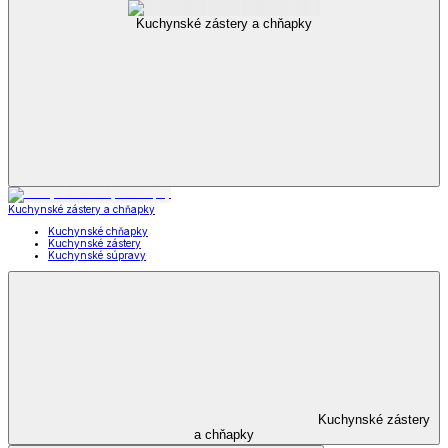
Kuchynské
pomôcky
Zobraziť všetko
Všetko z Kuchynské pomôcky
Kuchynské nože
Kuchynské náčinie
Mlynčeky
Kuchynské krájače a strúhadlá
Lopáriky a vály
Misy a šľahače
Cedidlá a naparovače
Cukrárske pomôcky