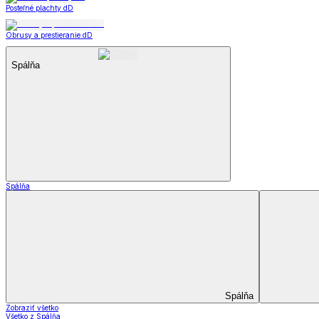
Posteľné plachty dD
Obrusy a prestieranie dD
Spálňa
Spálňa
Spálňa
Zobraziť všetko
Všetko z Spálňa