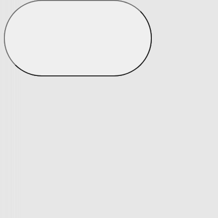
Napínacie poťahy
Zobraziť všetko
Všetko z Napínacie poťahy
Napínacie poťahy na kreslo
Napínacie poťahy na sedacie súpravy
Poťahy na rohovú sedačku
Tradičné poťahy so vzorom
Moderné jednofarebné poťahy
Poťahy s luxusnou 3D štruktúrou
Výpredaj napínacích poťahov