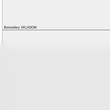
Bestsellery SKLADOM
Bestsellery SKLADO
Zobraziť všetko
Všetko z Bestsellery SKLADOM
Bestsellery z napínacích poťahov
Bestsellery zo spálne
Bestsellery z bytového textilu
Bestsellery z vybavenia kuchyne