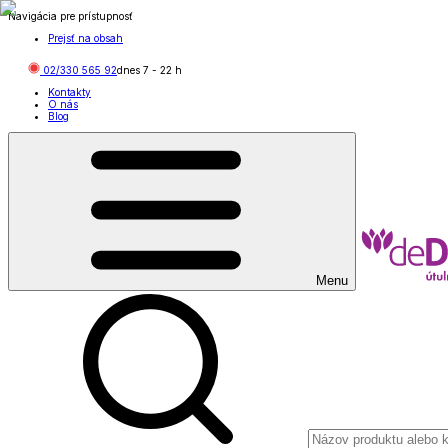
Navigácia pre prístupnosť
Prejsť na obsah
02/330 565 92
dnes
7
-
22
h
Kontakty
O nás
Blog
Menu