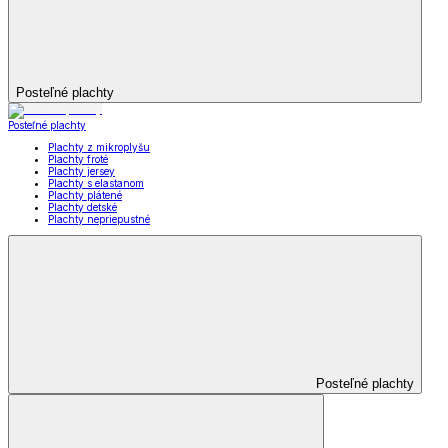
Posteľné plachty
Posteľné plachty
Plachty z mikroplyšu
Plachty froté
Plachty jersey
Plachty s elastanom
Plachty plátené
Plachty detské
Plachty nepriepustné
Posteľné plachty