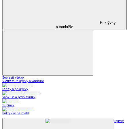
Prikrývky
a vankúše
Zobraziť všetko
Všetko z Prikrývky a vankúše
Periny a prikrývky
Vankúše a podhlavníky
Súpravy
Prikrývky na posteľ
Bytový