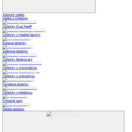
Zobraziť všetko
Všetko z Obliečky
Obliečky Dual Feel®
Obliečky z hladkej bavlny
Krepové obliečky
Saténové obliečky
Obliečky Matějovský
Obliečky z mikrovlákna
Obliečky z mikroplyšu
Flanelové obliečky
Obliečky s fototlačou
Výhodné sady
Detské obliečky