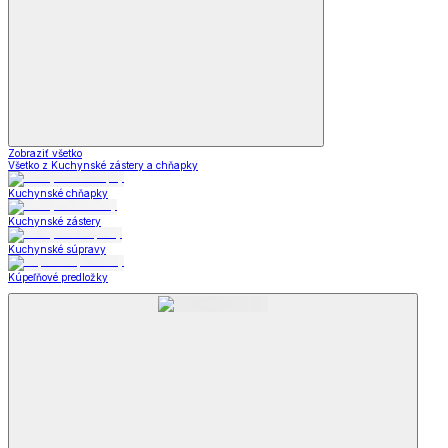
Zobraziť všetko
Všetko z Kuchynské zástery a chňapky
Kuchynské chňapky
Kuchynské zástery
Kuchynské súpravy
Kúpeľňové predložky