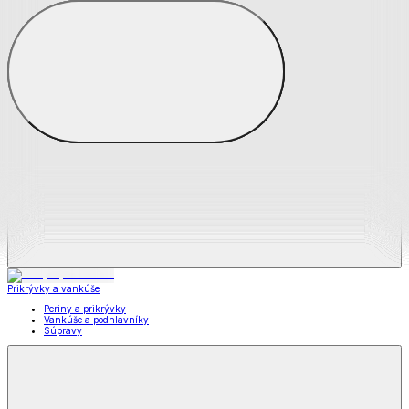
Zobraziť všetko
Všetko z Matrace a matracové chrániče
Matrace
Chrániče na matrace
Prikrývky a vankúše
Prikrývky a vankúše
Periny a prikrývky
Vankúše a podhlavníky
Súpravy