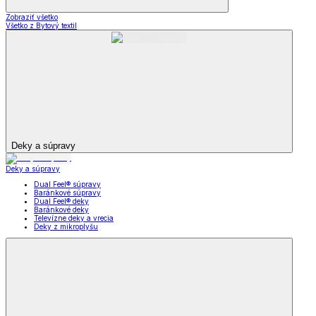
Zobraziť všetko
Všetko z Bytový textil
Deky a súpravy
Deky a súpravy
Dual Feel® súpravy
Baránkové súpravy
Dual Feel® deky
Baránkové deky
Televízne deky a vrecia
Deky z mikroplyšu