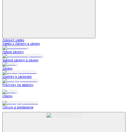
Zobraziť všetko
Všetko z Záclony a závesy
Hotové záclony
Voálové záclony a závesy
Závesy
Doplnky k záclonám
Prikrývky na sedačky
Utierky
Obrusy a prestieranie