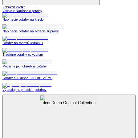
Zobraziť všetko
Všetko z Napínacie poťahy
Napínacie poťahy na kreslo
Napínacie poťahy na sedacie súpravy
Poťahy na rohovú sedačku
Tradičné poťahy so vzorom
Moderné jednofarebné poťahy
Poťahy s luxusnou 3D štruktúrou
Výpredaj napínacích poťahov
decoDoma Original Collection