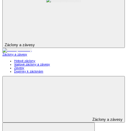
Záclony a závesy
Záclony a závesy
Hotové záclony
Voálové záclony a závesy
Závesy
Doplnky k záclonám
Záclony a závesy