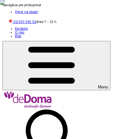
Navigácia pre prístupnosť
Prejsť na obsah
02/330 565 92
dnes
7
-
22
h
Kontakty
O nás
Blog
Menu