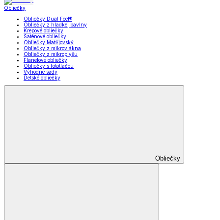
Obliečky
Obliečky Dual Feel®
Obliečky z hladkej bavlny
Krepové obliečky
Saténové obliečky
Obliečky Matějovský
Obliečky z mikrovlákna
Obliečky z mikroplyšu
Flanelové obliečky
Obliečky s fototlačou
Výhodné sady
Detské obliečky
Obliečky