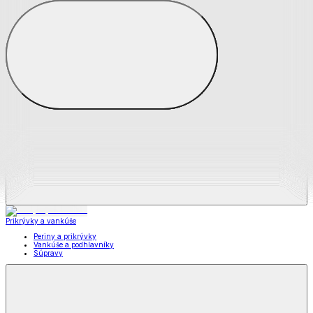
Zobraziť všetko
Všetko z Matrace a matracové chrániče
Matrace
Chrániče na matrace
Prikrývky a vankúše
Prikrývky a vankúše
Periny a prikrývky
Vankúše a podhlavníky
Súpravy