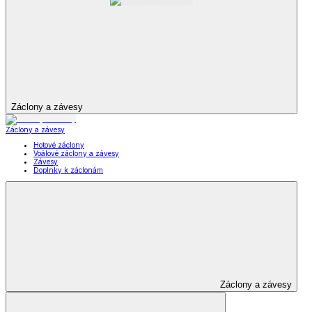
Záclony a závesy
Záclony a závesy
Hotové záclony
Voálové záclony a závesy
Závesy
Doplnky k záclonám
Záclony a závesy