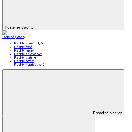
Posteľné plachty
Posteľné plachty
Plachty z mikroplyšu
Plachty froté
Plachty jersey
Plachty s elastanom
Plachty plátené
Plachty detské
Plachty nepriepustné
Posteľné plachty