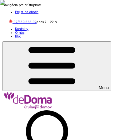
Navigácia pre prístupnosť
Prejsť na obsah
02/330 565 92
dnes
7
-
22
h
Kontakty
O nás
Blog
Menu