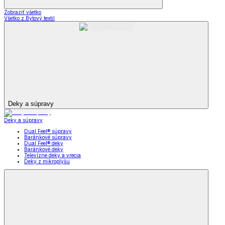
Zobraziť všetko
Všetko z Bytový textil
Deky a súpravy
Deky a súpravy
Dual Feel® súpravy
Baránkové súpravy
Dual Feel® deky
Baránkové deky
Televízne deky a vrecia
Deky z mikroplyšu