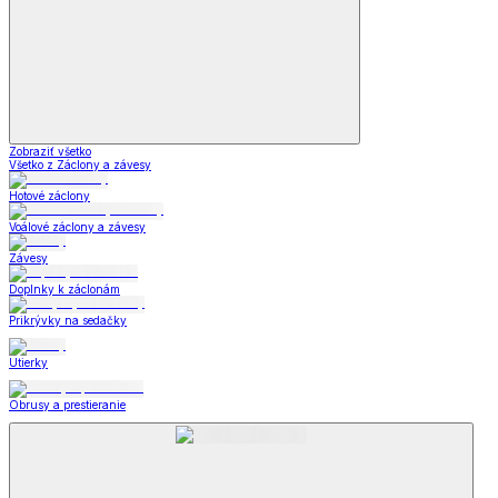
Zobraziť všetko
Všetko z Záclony a závesy
Hotové záclony
Voálové záclony a závesy
Závesy
Doplnky k záclonám
Prikrývky na sedačky
Utierky
Obrusy a prestieranie