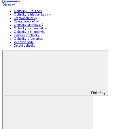
Obliečky
Obliečky Dual Feel®
Obliečky z hladkej bavlny
Krepové obliečky
Saténové obliečky
Obliečky Matějovský
Obliečky z mikrovlákna
Obliečky z mikroplyšu
Flanelové obliečky
Obliečky s fototlačou
Výhodné sady
Detské obliečky
Obliečky