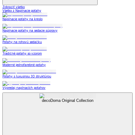
Zobraziť všetko
Všetko z Napínacie poťahy
Napínacie poťahy na kreslo
Napínacie poťahy na sedacie súpravy
Poťahy na rohovú sedačku
Tradičné poťahy so vzorom
Moderné jednofarebné poťahy
Poťahy s luxusnou 3D štruktúrou
Výpredaj napínacích poťahov
decoDoma Original Collection