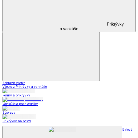
Prikrývky
a vankúše
Zobraziť všetko
Všetko z Prikrývky a vankúše
Periny a prikrývky
Vankúše a podhlavníky
Súpravy
Prikrývky na posteľ
Bytový