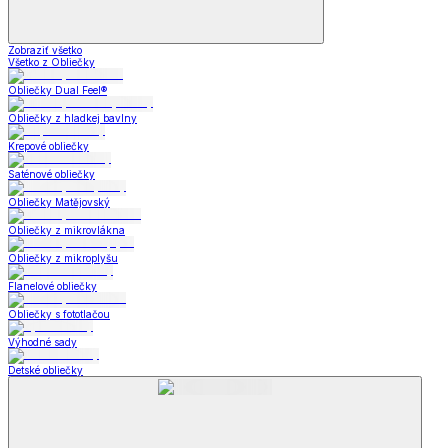
Zobraziť všetko
Všetko z Obliečky
Obliečky Dual Feel®
Obliečky z hladkej bavlny
Krepové obliečky
Saténové obliečky
Obliečky Matějovský
Obliečky z mikrovlákna
Obliečky z mikroplyšu
Flanelové obliečky
Obliečky s fototlačou
Výhodné sady
Detské obliečky