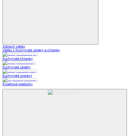
Zobraziť všetko
Všetko z Kuchynské zástery a chňapky
Kuchynské chňapky
Kuchynské zástery
Kuchynské súpravy
Kúpeľňové predložky