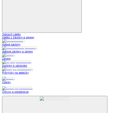
Zobraziť všetko
Všetko z Záclony a závesy
Hotové záclony
Voálové záclony a závesy
Závesy
Doplnky k záclonám
Prikrývky na sedačky
Utierky
Obrusy a prestieranie