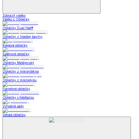
Zobraziť všetko
Všetko z Obliečky
Obliečky Dual Feel®
Obliečky z hladkej bavlny
Krepové obliečky
Saténové obliečky
Obliečky Matějovský
Obliečky z mikrovlákna
Obliečky z mikroplyšu
Flanelové obliečky
Obliečky s fototlačou
Výhodné sady
Detské obliečky