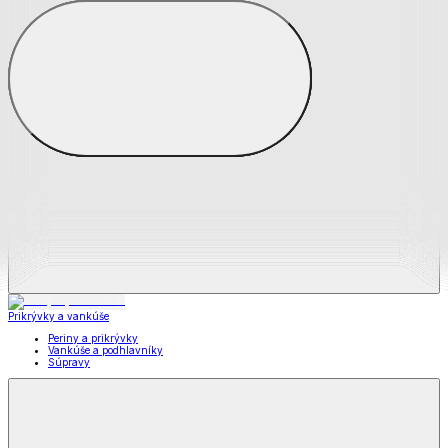
Zobraziť všetko
Všetko z Matrace a matracové chrániče
Matrace
Chrániče na matrace
Prikrývky a vankúše
Prikrývky a vankúše
Periny a prikrývky
Vankúše a podhlavníky
Súpravy