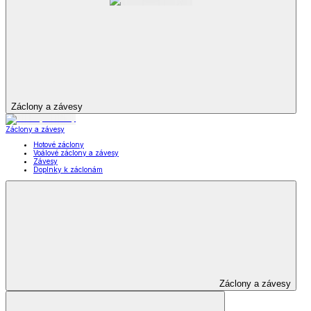
Záclony a závesy
Záclony a závesy
Hotové záclony
Voálové záclony a závesy
Závesy
Doplnky k záclonám
Záclony a závesy