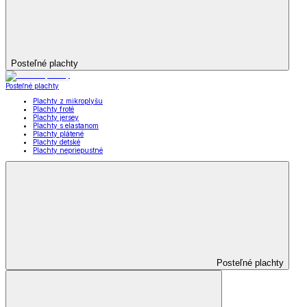
Posteľné plachty
Posteľné plachty
Plachty z mikroplyšu
Plachty froté
Plachty jersey
Plachty s elastanom
Plachty plátené
Plachty detské
Plachty nepriepustné
Posteľné plachty