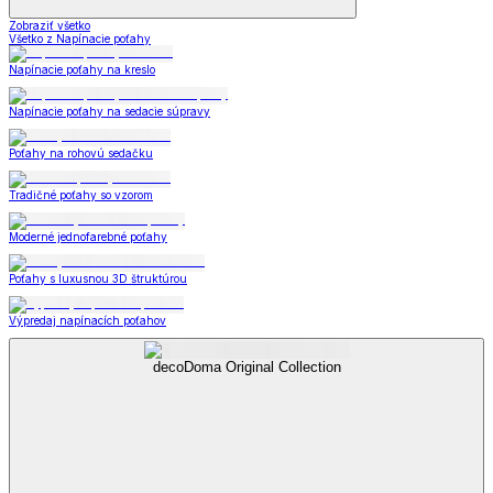
Zobraziť všetko
Všetko z Napínacie poťahy
Napínacie poťahy na kreslo
Napínacie poťahy na sedacie súpravy
Poťahy na rohovú sedačku
Tradičné poťahy so vzorom
Moderné jednofarebné poťahy
Poťahy s luxusnou 3D štruktúrou
Výpredaj napínacích poťahov
decoDoma Original Collection