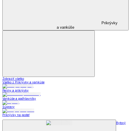
Prikrývky
a vankúše
Zobraziť všetko
Všetko z Prikrývky a vankúše
Periny a prikrývky
Vankúše a podhlavníky
Súpravy
Prikrývky na posteľ
Bytový