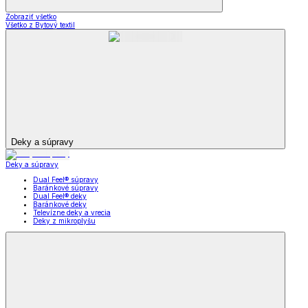
Zobraziť všetko
Všetko z Bytový textil
Deky a súpravy
Deky a súpravy
Dual Feel® súpravy
Baránkové súpravy
Dual Feel® deky
Baránkové deky
Televízne deky a vrecia
Deky z mikroplyšu