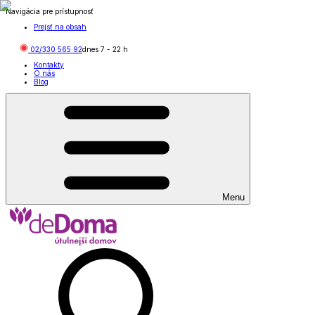
Navigácia pre prístupnosť
Prejsť na obsah
02/330 565 92
dnes
7
-
22
h
Kontakty
O nás
Blog
Menu