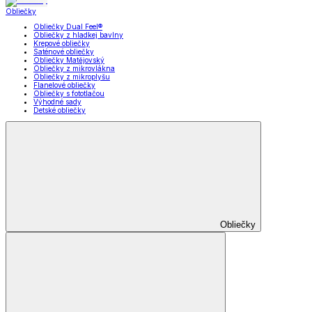
Obliečky
Obliečky Dual Feel®
Obliečky z hladkej bavlny
Krepové obliečky
Saténové obliečky
Obliečky Matějovský
Obliečky z mikrovlákna
Obliečky z mikroplyšu
Flanelové obliečky
Obliečky s fototlačou
Výhodné sady
Detské obliečky
Obliečky