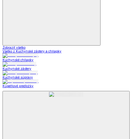
Zobraziť všetko
Všetko z Kuchynské zástery a chňapky
Kuchynské chňapky
Kuchynské zástery
Kuchynské súpravy
Kúpeľňové predložky