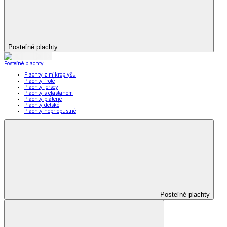
Posteľné plachty
Posteľné plachty
Plachty z mikroplyšu
Plachty froté
Plachty jersey
Plachty s elastanom
Plachty plátené
Plachty detské
Plachty nepriepustné
Posteľné plachty