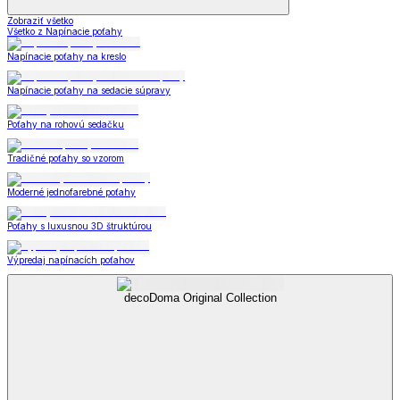
Zobraziť všetko
Všetko z Napínacie poťahy
Napínacie poťahy na kreslo
Napínacie poťahy na sedacie súpravy
Poťahy na rohovú sedačku
Tradičné poťahy so vzorom
Moderné jednofarebné poťahy
Poťahy s luxusnou 3D štruktúrou
Výpredaj napínacích poťahov
decoDoma Original Collection