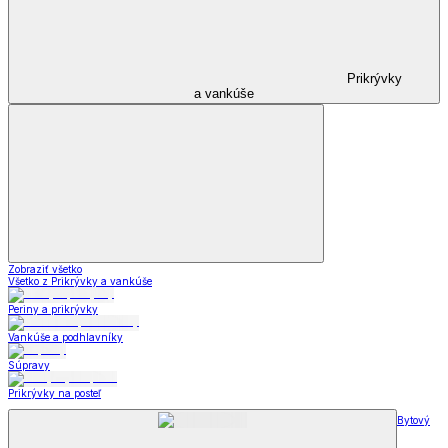
Prikrývky
a vankúše
Zobraziť všetko
Všetko z Prikrývky a vankúše
Periny a prikrývky
Vankúše a podhlavníky
Súpravy
Prikrývky na posteľ
Bytový