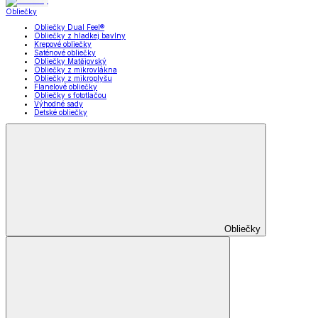
Obliečky
Obliečky Dual Feel®
Obliečky z hladkej bavlny
Krepové obliečky
Saténové obliečky
Obliečky Matějovský
Obliečky z mikrovlákna
Obliečky z mikroplyšu
Flanelové obliečky
Obliečky s fototlačou
Výhodné sady
Detské obliečky
Obliečky