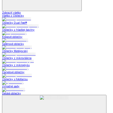
Zobraziť všetko
Všetko z Obliečky
Obliečky Dual Feel®
Obliečky z hladkej bavlny
Krepové obliečky
Saténové obliečky
Obliečky Matějovský
Obliečky z mikrovlákna
Obliečky z mikroplyšu
Flanelové obliečky
Obliečky s fototlačou
Výhodné sady
Detské obliečky