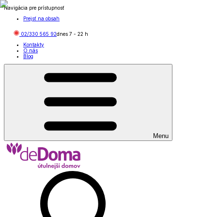
Navigácia pre prístupnosť
Prejsť na obsah
02/330 565 92
dnes
7
-
22
h
Kontakty
O nás
Blog
Menu