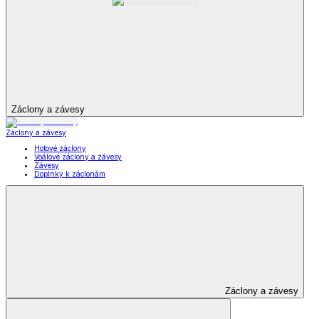
Záclony a závesy
Záclony a závesy
Hotové záclony
Voálové záclony a závesy
Závesy
Doplnky k záclonám
Záclony a závesy