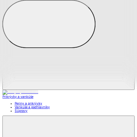
Zobraziť všetko
Všetko z Matrace a matracové chrániče
Matrace
Chrániče na matrace
Prikrývky a vankúše
Prikrývky a vankúše
Periny a prikrývky
Vankúše a podhlavníky
Súpravy