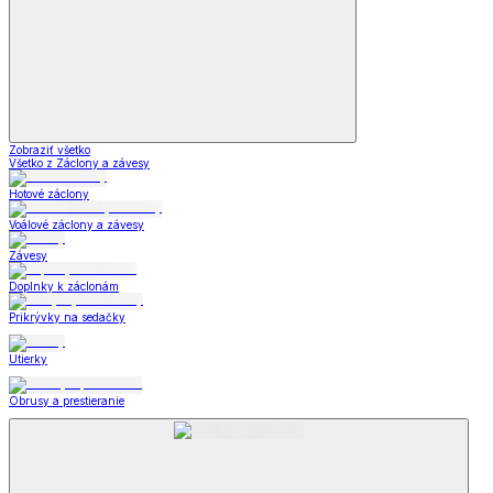
Zobraziť všetko
Všetko z Záclony a závesy
Hotové záclony
Voálové záclony a závesy
Závesy
Doplnky k záclonám
Prikrývky na sedačky
Utierky
Obrusy a prestieranie