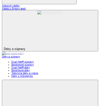
Zobraziť všetko
Všetko z Bytový textil
Deky a súpravy
Deky a súpravy
Dual Feel® súpravy
Baránkové súpravy
Dual Feel® deky
Baránkové deky
Televízne deky a vrecia
Deky z mikroplyšu