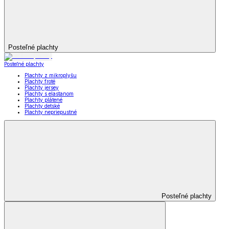
Posteľné plachty
Posteľné plachty
Plachty z mikroplyšu
Plachty froté
Plachty jersey
Plachty s elastanom
Plachty plátené
Plachty detské
Plachty nepriepustné
Posteľné plachty