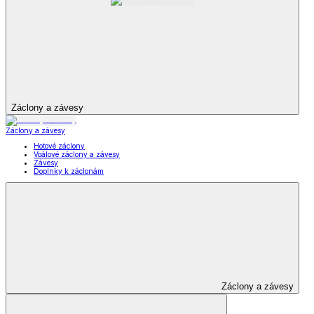
Záclony a závesy
Záclony a závesy
Hotové záclony
Voálové záclony a závesy
Závesy
Doplnky k záclonám
Záclony a závesy