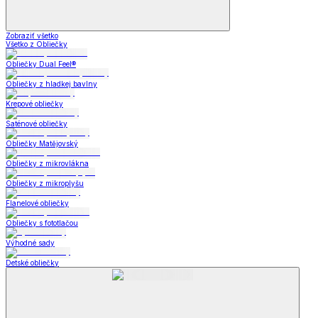
Zobraziť všetko
Všetko z Obliečky
Obliečky Dual Feel®
Obliečky z hladkej bavlny
Krepové obliečky
Saténové obliečky
Obliečky Matějovský
Obliečky z mikrovlákna
Obliečky z mikroplyšu
Flanelové obliečky
Obliečky s fototlačou
Výhodné sady
Detské obliečky