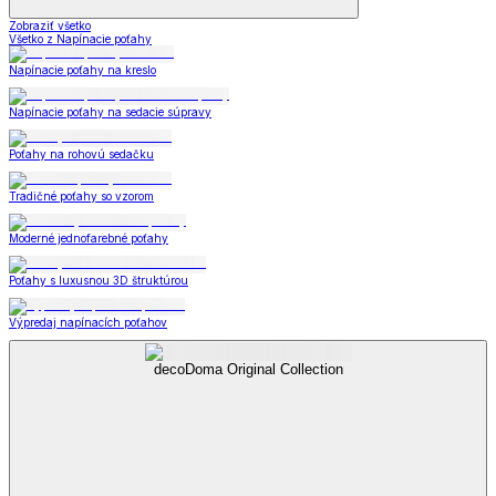
Zobraziť všetko
Všetko z Napínacie poťahy
Napínacie poťahy na kreslo
Napínacie poťahy na sedacie súpravy
Poťahy na rohovú sedačku
Tradičné poťahy so vzorom
Moderné jednofarebné poťahy
Poťahy s luxusnou 3D štruktúrou
Výpredaj napínacích poťahov
decoDoma Original Collection