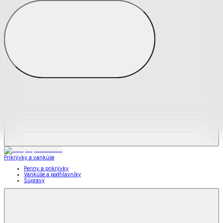
Zobraziť všetko
Všetko z Matrace a matracové chrániče
Matrace
Chrániče na matrace
Prikrývky a vankúše
Prikrývky a vankúše
Periny a prikrývky
Vankúše a podhlavníky
Súpravy