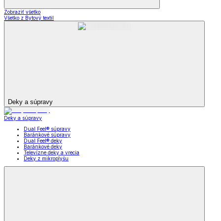
Zobraziť všetko
Všetko z Bytový textil
Deky a súpravy
Deky a súpravy
Dual Feel® súpravy
Baránkové súpravy
Dual Feel® deky
Baránkové deky
Televízne deky a vrecia
Deky z mikroplyšu