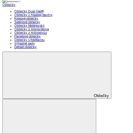
Obliečky
Obliečky Dual Feel®
Obliečky z hladkej bavlny
Krepové obliečky
Saténové obliečky
Obliečky Matějovský
Obliečky z mikrovlákna
Obliečky z mikroplyšu
Flanelové obliečky
Obliečky s fototlačou
Výhodné sady
Detské obliečky
Obliečky