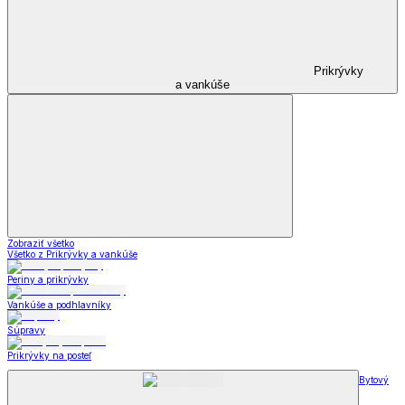
Prikrývky
a vankúše
Zobraziť všetko
Všetko z Prikrývky a vankúše
Periny a prikrývky
Vankúše a podhlavníky
Súpravy
Prikrývky na posteľ
Bytový