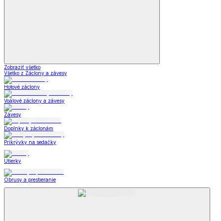
Zobraziť všetko
Všetko z Záclony a závesy
Hotové záclony
Voálové záclony a závesy
Závesy
Doplnky k záclonám
Prikrývky na sedačky
Utierky
Obrusy a prestieranie