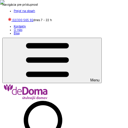
Navigácia pre prístupnosť
Prejsť na obsah
02/330 565 92
dnes
7
-
22
h
Kontakty
O nás
Blog
Menu