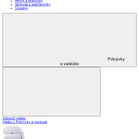
Periny a prikrývky
Vankúše a podhlavníky
Súpravy
Prikrývky
a vankúše
Zobraziť všetko
Všetko z Prikrývky a vankúše