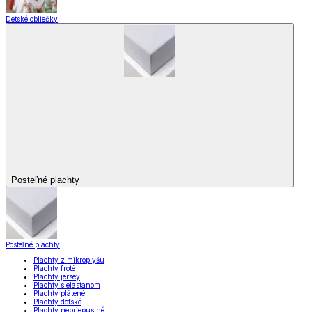
Detské obliečky
Posteľné plachty
Posteľné plachty
Plachty z mikroplyšu
Plachty froté
Plachty jersey
Plachty s elastanom
Plachty plátené
Plachty detské
Plachty nepriepustné