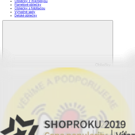
Obliečky z mikroplyšu
Flanelové obliečky
Obliečky s fototlačou
Výhodné sady
Detské obliečky
Obliečky
Zobraziť všetko
Všetko z Obliečky