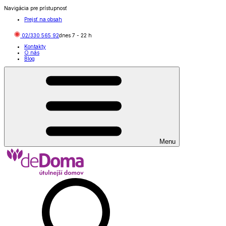
Navigácia pre prístupnosť
Prejsť na obsah
02/330 565 92
dnes
7
-
22
h
Kontakty
O nás
Blog
Menu