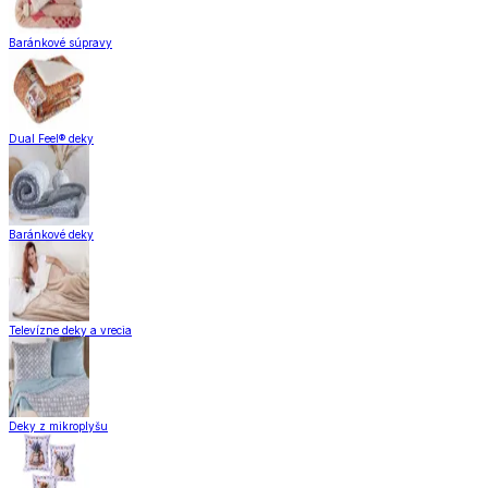
Baránkové súpravy
Dual Feel® deky
Baránkové deky
Televízne deky a vrecia
Deky z mikroplyšu