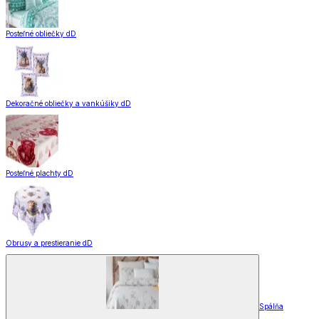
Posteľné obliečky dD
Dekoračné obliečky a vankúšiky dD
Posteľné plachty dD
Obrusy a prestieranie dD
Spálňa