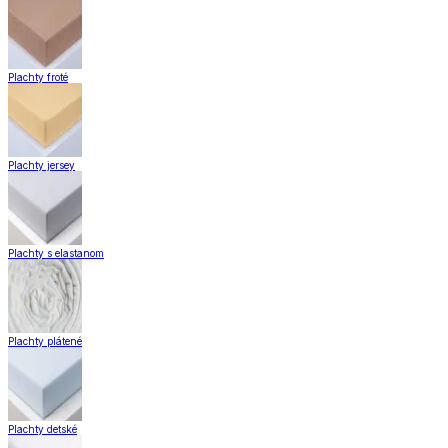
Plachty froté
Plachty jersey
Plachty s elastanom
Plachty plátené
Plachty detské