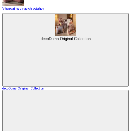
Výpredaj napínacích poťahov
decoDoma Original Collection
decoDoma Original Collection