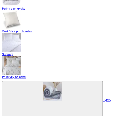
Periny a prikrývky
Vankúše a podhlavníky
Súpravy
Prikrývky na posteľ
Bytový