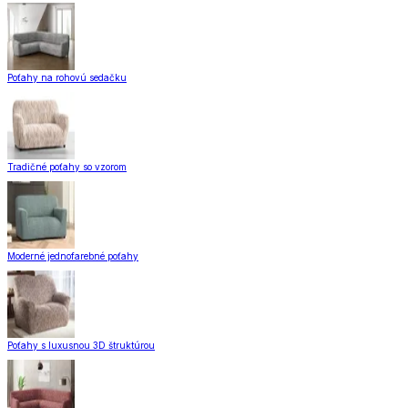
Poťahy na rohovú sedačku
Tradičné poťahy so vzorom
Moderné jednofarebné poťahy
Poťahy s luxusnou 3D štruktúrou