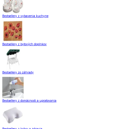
Bestsellery z vybavenia kuchyne
Bestsellery z bytových doplnkov
Bestsellery zo záhrady
Bestsellery z domácnosti a upratovania
Bestsellery z krásy a zdravia