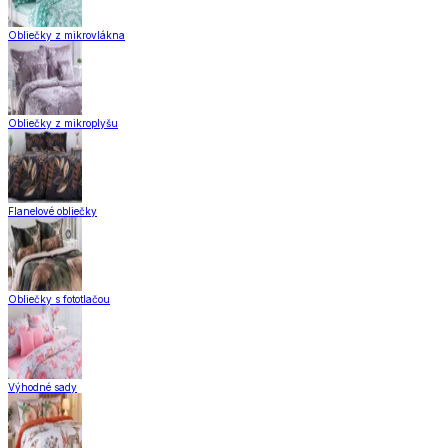
Obliečky z mikrovlákna
Obliečky z mikroplyšu
Flanelové obliečky
Obliečky s fototlačou
Výhodné sady