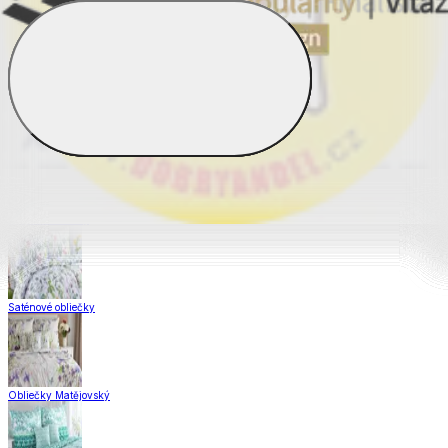
Obliečky Dual Feel®
Obliečky z hladkej bavlny
Krepové obliečky
Saténové obliečky
Obliečky Matějovský