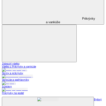
Prikrývky
a vankúše
Zobraziť všetko
Všetko z Prikrývky a vankúše
Periny a prikrývky
Vankúše a podhlavníky
Súpravy
Prikrývky na posteľ
Bytový