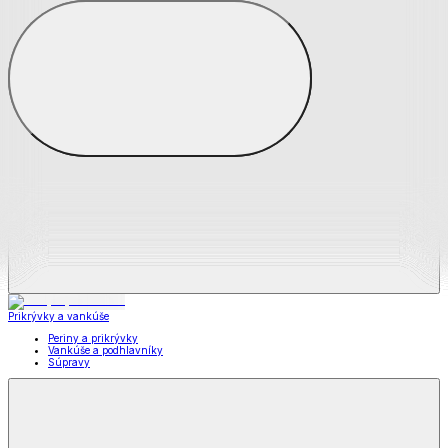
Zobraziť všetko
Všetko z Matrace a matracové chrániče
Matrace
Chrániče na matrace
Prikrývky a vankúše
Prikrývky a vankúše
Periny a prikrývky
Vankúše a podhlavníky
Súpravy