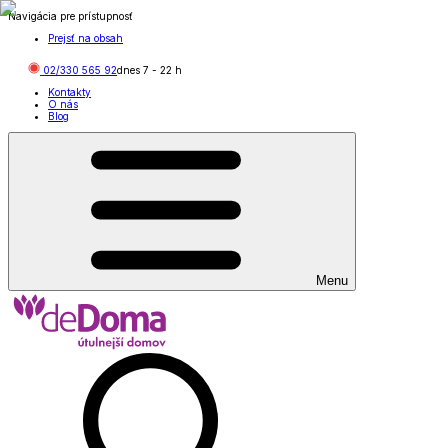
Navigácia pre prístupnosť
Prejsť na obsah
02/330 565 92
dnes
7
-
22
h
Kontakty
O nás
Blog
Menu