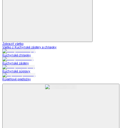
Zobraziť všetko
Všetko z Kuchynské zástery a chňapky
Kuchynské chňapky
Kuchynské zástery
Kuchynské súpravy
Kúpeľňové predložky