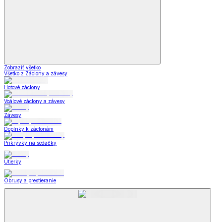
Zobraziť všetko
Všetko z Záclony a závesy
Hotové záclony
Voálové záclony a závesy
Závesy
Doplnky k záclonám
Prikrývky na sedačky
Utierky
Obrusy a prestieranie