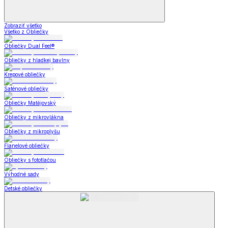
Zobraziť všetko
Všetko z Obliečky
Obliečky Dual Feel®
Obliečky z hladkej bavlny
Krepové obliečky
Saténové obliečky
Obliečky Matějovský
Obliečky z mikrovlákna
Obliečky z mikroplyšu
Flanelové obliečky
Obliečky s fototlačou
Výhodné sady
Detské obliečky