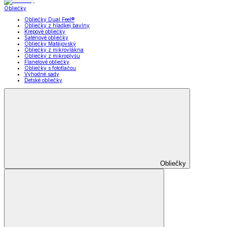
Obliečky
Obliečky Dual Feel®
Obliečky z hladkej bavlny
Krepové obliečky
Saténové obliečky
Obliečky Matějovský
Obliečky z mikrovlákna
Obliečky z mikroplyšu
Flanelové obliečky
Obliečky s fototlačou
Výhodné sady
Detské obliečky
Obliečky