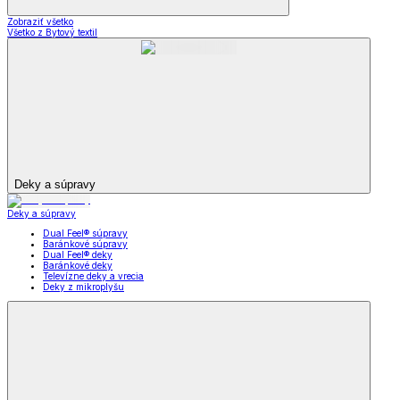
Zobraziť všetko
Všetko z Bytový textil
Deky a súpravy
Deky a súpravy
Dual Feel® súpravy
Baránkové súpravy
Dual Feel® deky
Baránkové deky
Televízne deky a vrecia
Deky z mikroplyšu