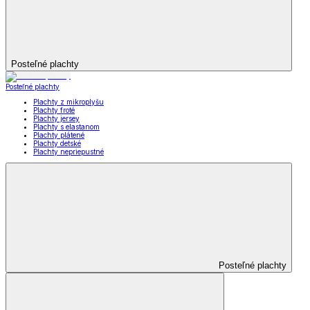
Posteľné plachty
Posteľné plachty
Plachty z mikroplyšu
Plachty froté
Plachty jersey
Plachty s elastanom
Plachty plátené
Plachty detské
Plachty nepriepustné
Posteľné plachty