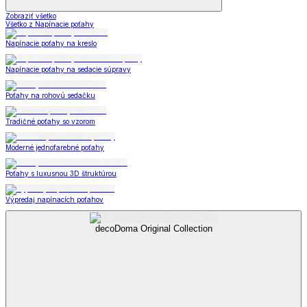
Zobraziť všetko
Všetko z Napínacie poťahy
Napínacie poťahy na kreslo
Napínacie poťahy na sedacie súpravy
Poťahy na rohovú sedačku
Tradičné poťahy so vzorom
Moderné jednofarebné poťahy
Poťahy s luxusnou 3D štruktúrou
Výpredaj napínacích poťahov
decoDoma Original Collection