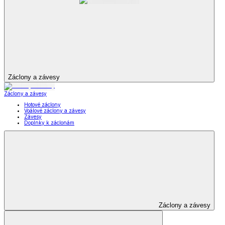
Záclony a závesy
Záclony a závesy
Hotové záclony
Voálové záclony a závesy
Závesy
Doplnky k záclonám
Záclony a závesy