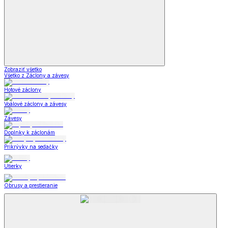
Zobraziť všetko
Všetko z Záclony a závesy
Hotové záclony
Voálové záclony a závesy
Závesy
Doplnky k záclonám
Prikrývky na sedačky
Utierky
Obrusy a prestieranie