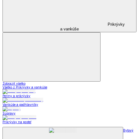
Prikrývky
a vankúše
Zobraziť všetko
Všetko z Prikrývky a vankúše
Periny a prikrývky
Vankúše a podhlavníky
Súpravy
Prikrývky na posteľ
Bytový