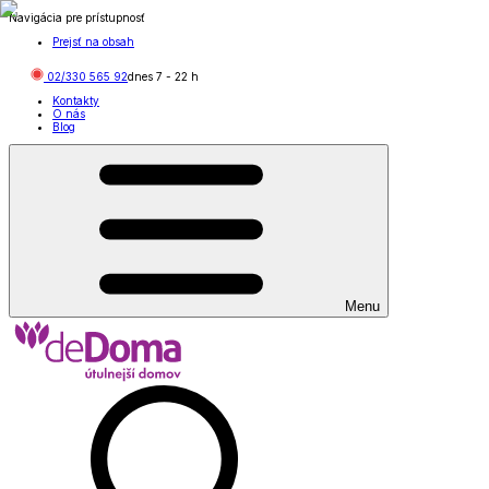
Navigácia pre prístupnosť
Prejsť na obsah
02/330 565 92
dnes
7
-
22
h
Kontakty
O nás
Blog
Menu