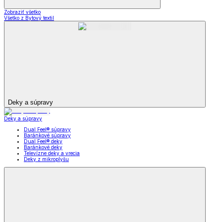
Zobraziť všetko
Všetko z Bytový textil
Deky a súpravy
Deky a súpravy
Dual Feel® súpravy
Baránkové súpravy
Dual Feel® deky
Baránkové deky
Televízne deky a vrecia
Deky z mikroplyšu