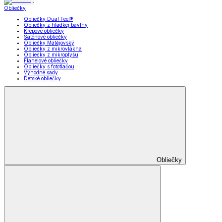
Obliečky
Obliečky Dual Feel®
Obliečky z hladkej bavlny
Krepové obliečky
Saténové obliečky
Obliečky Matějovský
Obliečky z mikrovlákna
Obliečky z mikroplyšu
Flanelové obliečky
Obliečky s fototlačou
Výhodné sady
Detské obliečky
Obliečky