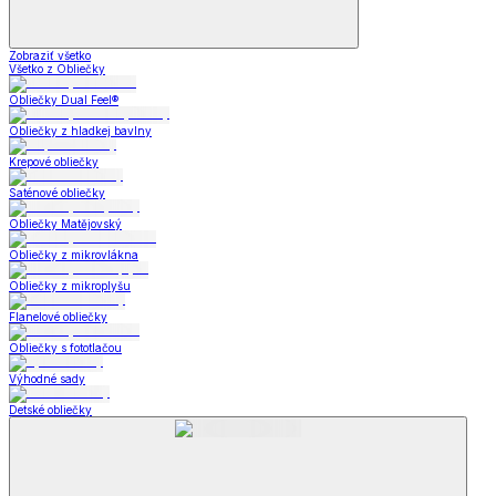
Zobraziť všetko
Všetko z Obliečky
Obliečky Dual Feel®
Obliečky z hladkej bavlny
Krepové obliečky
Saténové obliečky
Obliečky Matějovský
Obliečky z mikrovlákna
Obliečky z mikroplyšu
Flanelové obliečky
Obliečky s fototlačou
Výhodné sady
Detské obliečky