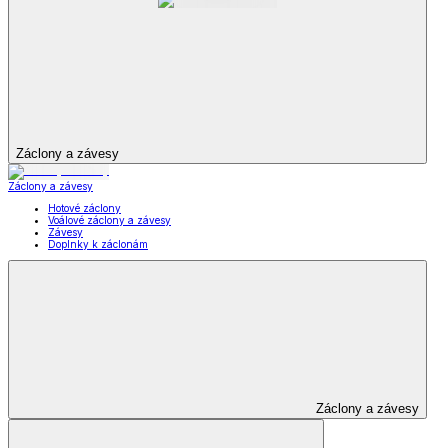
Záclony a závesy
Záclony a závesy
Hotové záclony
Voálové záclony a závesy
Závesy
Doplnky k záclonám
Záclony a závesy