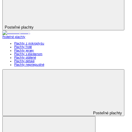
Posteľné plachty
Posteľné plachty
Plachty z mikroplyšu
Plachty froté
Plachty jersey
Plachty s elastanom
Plachty plátené
Plachty detské
Plachty nepriepustné
Posteľné plachty