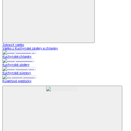
Zobraziť všetko
Všetko z Kuchynské zástery a chňapky
Kuchynské chňapky
Kuchynské zástery
Kuchynské súpravy
Kúpeľňové predložky