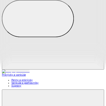
Zobraziť všetko
Všetko z Matrace a matracové chrániče
Matrace
Chrániče na matrace
Prikrývky a vankúše
Prikrývky a vankúše
Periny a prikrývky
Vankúše a podhlavníky
Súpravy