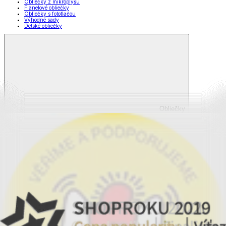
Obliečky z mikroplyšu
Flanelové obliečky
Obliečky s fototlačou
Výhodné sady
Detské obliečky
Obliečky
Zobraziť všetko
Všetko z Obliečky