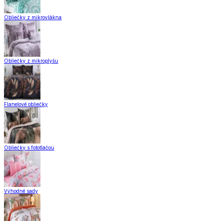
Obliečky z mikrovlákna
Obliečky z mikroplyšu
Flanelové obliečky
Obliečky s fototlačou
Výhodné sady