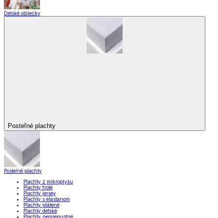
Detské obliečky
Posteľné plachty
Posteľné plachty
Plachty z mikroplyšu
Plachty froté
Plachty jersey
Plachty s elastanom
Plachty plátené
Plachty detské
Plachty nepriepustné