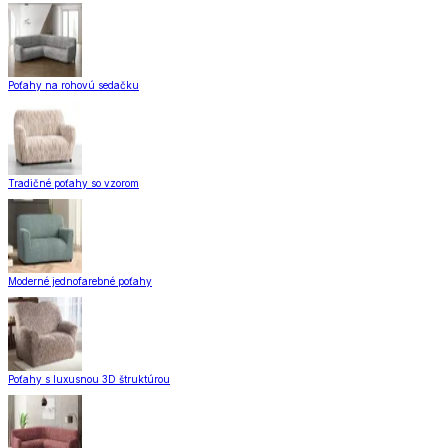
Poťahy na rohovú sedačku
Tradičné poťahy so vzorom
Moderné jednofarebné poťahy
Poťahy s luxusnou 3D štruktúrou