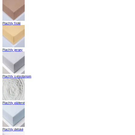
Plachty froté
Plachty jersey
Plachty s elastanom
Plachty plátené
Plachty detské