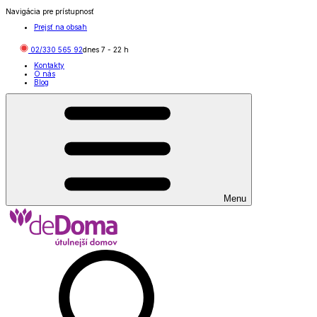
Navigácia pre prístupnosť
Prejsť na obsah
02/330 565 92
dnes
7
-
22
h
Kontakty
O nás
Blog
Menu