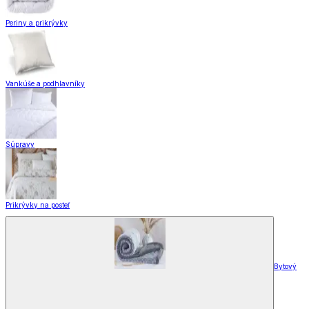
Periny a prikrývky
Vankúše a podhlavníky
Súpravy
Prikrývky na posteľ
Bytový