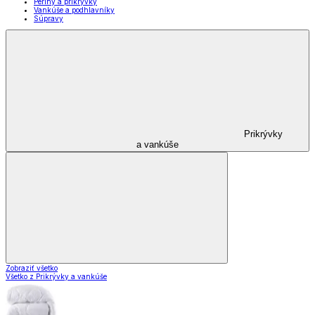
Periny a prikrývky
Vankúše a podhlavníky
Súpravy
Prikrývky
a vankúše
Zobraziť všetko
Všetko z Prikrývky a vankúše