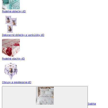
Posteľné obliečky dD
Dekoračné obliečky a vankúšiky dD
Posteľné plachty dD
Obrusy a prestieranie dD
Spálňa