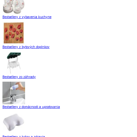
Bestsellery z vybavenia kuchyne
Bestsellery z bytových doplnkov
Bestsellery zo záhrady
Bestsellery z domácnosti a upratovania
Bestsellery z krásy a zdravia