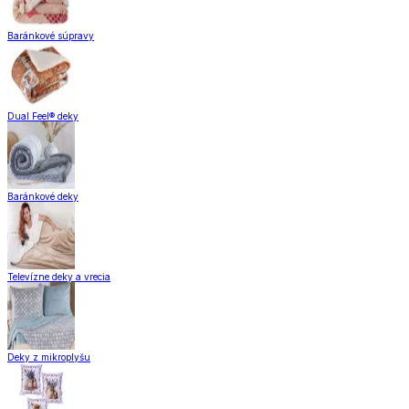
Baránkové súpravy
Dual Feel® deky
Baránkové deky
Televízne deky a vrecia
Deky z mikroplyšu