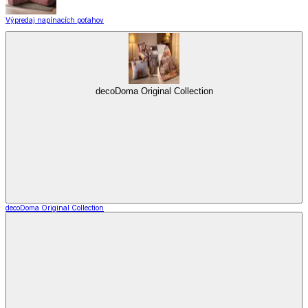
Výpredaj napínacích poťahov
decoDoma Original Collection
decoDoma Original Collection