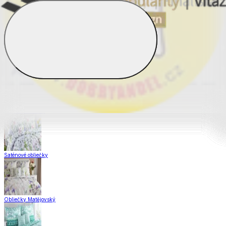
Obliečky Dual Feel®
Obliečky z hladkej bavlny
Krepové obliečky
Saténové obliečky
Obliečky Matějovský