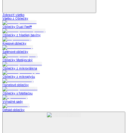
Zobraziť všetko
Všetko z Obliečky
Obliečky Dual Feel®
Obliečky z hladkej bavlny
Krepové obliečky
Saténové obliečky
Obliečky Matějovský
Obliečky z mikrovlákna
Obliečky z mikroplyšu
Flanelové obliečky
Obliečky s fototlačou
Výhodné sady
Detské obliečky