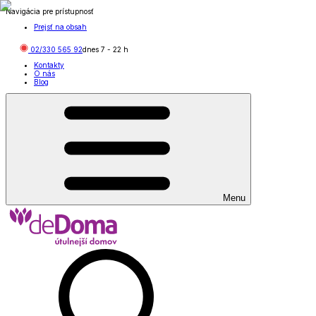
Navigácia pre prístupnosť
Prejsť na obsah
02/330 565 92
dnes
7
-
22
h
Kontakty
O nás
Blog
Menu