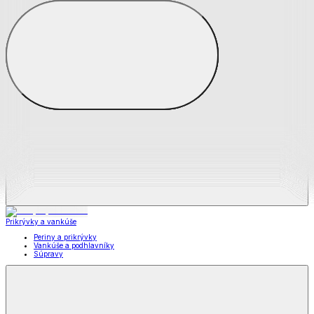
Zobraziť všetko
Všetko z Matrace a matracové chrániče
Matrace
Chrániče na matrace
Prikrývky a vankúše
Prikrývky a vankúše
Periny a prikrývky
Vankúše a podhlavníky
Súpravy