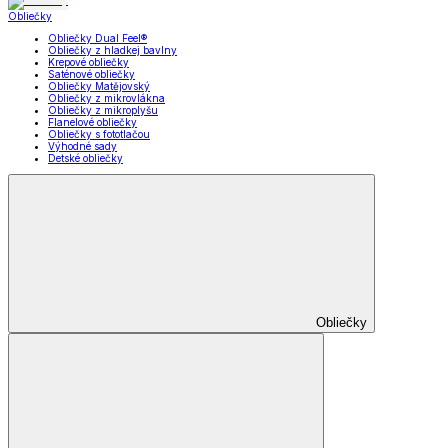
Obliečky
Obliečky Dual Feel®
Obliečky z hladkej bavlny
Krepové obliečky
Saténové obliečky
Obliečky Matějovský
Obliečky z mikrovlákna
Obliečky z mikroplyšu
Flanelové obliečky
Obliečky s fototlačou
Výhodné sady
Detské obliečky
Obliečky