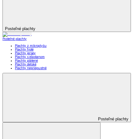
Posteľné plachty
Posteľné plachty
Plachty z mikroplyšu
Plachty froté
Plachty jersey
Plachty s elastanom
Plachty plátené
Plachty detské
Plachty nepriepustné
Posteľné plachty