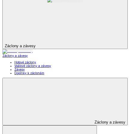
Záclony a závesy
Záclony a závesy
Hotové záclony
Voálové záclony a závesy
Závesy
Doplnky k záclonám
Záclony a závesy