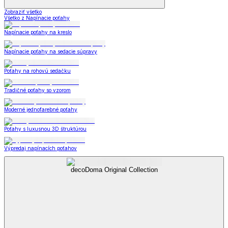
Zobraziť všetko
Všetko z Napínacie poťahy
Napínacie poťahy na kreslo
Napínacie poťahy na sedacie súpravy
Poťahy na rohovú sedačku
Tradičné poťahy so vzorom
Moderné jednofarebné poťahy
Poťahy s luxusnou 3D štruktúrou
Výpredaj napínacích poťahov
decoDoma Original Collection