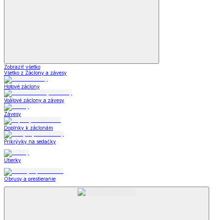
Zobraziť všetko
Všetko z Záclony a závesy
Hotové záclony
Voálové záclony a závesy
Závesy
Doplnky k záclonám
Prikrývky na sedačky
Utierky
Obrusy a prestieranie