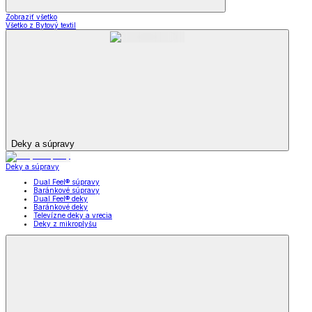
Zobraziť všetko
Všetko z Bytový textil
Deky a súpravy
Deky a súpravy
Dual Feel® súpravy
Baránkové súpravy
Dual Feel® deky
Baránkové deky
Televízne deky a vrecia
Deky z mikroplyšu