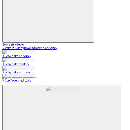
Zobraziť všetko
Všetko z Kuchynské zástery a chňapky
Kuchynské chňapky
Kuchynské zástery
Kuchynské súpravy
Kúpeľňové predložky