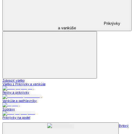
Prikrývky
a vankúše
Zobraziť všetko
Všetko z Prikrývky a vankúše
Periny a prikrývky
Vankúše a podhlavníky
Súpravy
Prikrývky na posteľ
Bytový