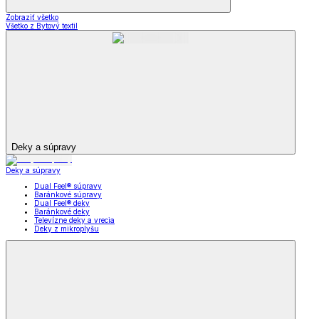
Zobraziť všetko
Všetko z Bytový textil
Deky a súpravy
Deky a súpravy
Dual Feel® súpravy
Baránkové súpravy
Dual Feel® deky
Baránkové deky
Televízne deky a vrecia
Deky z mikroplyšu