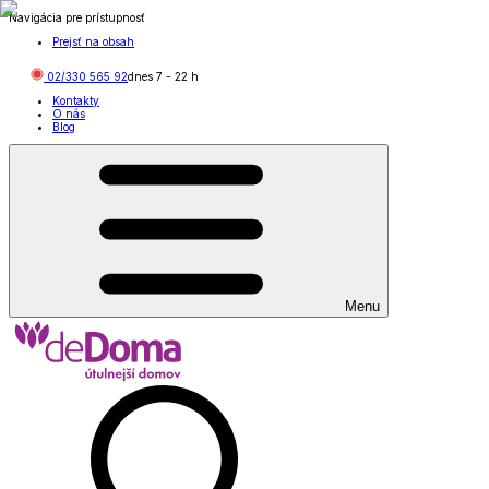
Navigácia pre prístupnosť
Prejsť na obsah
02/330 565 92
dnes
7
-
22
h
Kontakty
O nás
Blog
Menu