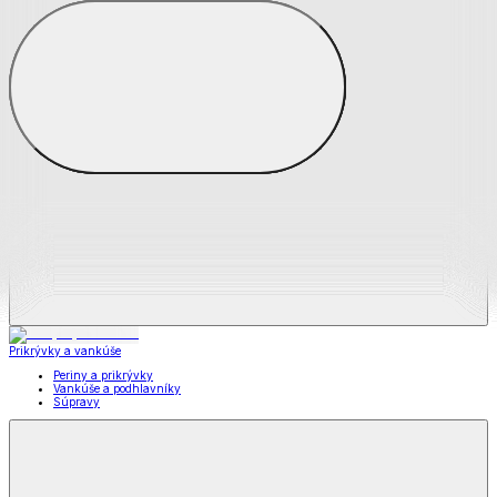
Zobraziť všetko
Všetko z Matrace a matracové chrániče
Matrace
Chrániče na matrace
Prikrývky a vankúše
Prikrývky a vankúše
Periny a prikrývky
Vankúše a podhlavníky
Súpravy