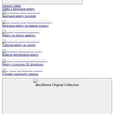
Zobraziť všetko
Všetko z Napínacie poťahy
Napínacie poťahy na kreslo
Napínacie poťahy na sedacie súpravy
Poťahy na rohovú sedačku
Tradičné poťahy so vzorom
Moderné jednofarebné poťahy
Poťahy s luxusnou 3D štruktúrou
Výpredaj napínacích poťahov
decoDoma Original Collection