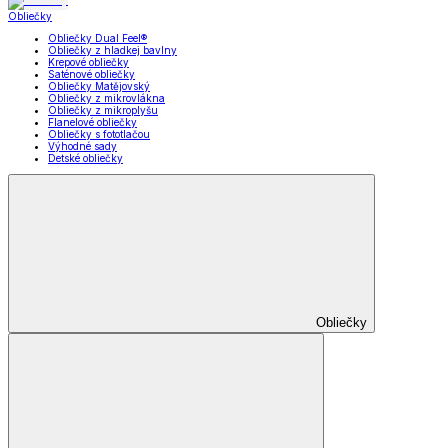
Obliečky
Obliečky Dual Feel®
Obliečky z hladkej bavlny
Krepové obliečky
Saténové obliečky
Obliečky Matějovský
Obliečky z mikrovlákna
Obliečky z mikroplyšu
Flanelové obliečky
Obliečky s fototlačou
Výhodné sady
Detské obliečky
Obliečky