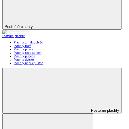
Posteľné plachty
Posteľné plachty
Plachty z mikroplyšu
Plachty froté
Plachty jersey
Plachty s elastanom
Plachty plátené
Plachty detské
Plachty nepriepustné
Posteľné plachty