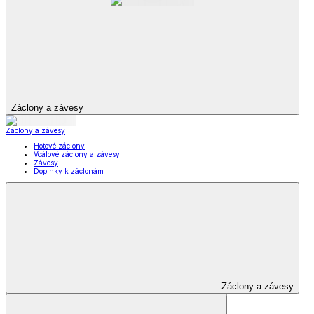
Záclony a závesy
Záclony a závesy
Hotové záclony
Voálové záclony a závesy
Závesy
Doplnky k záclonám
Záclony a závesy