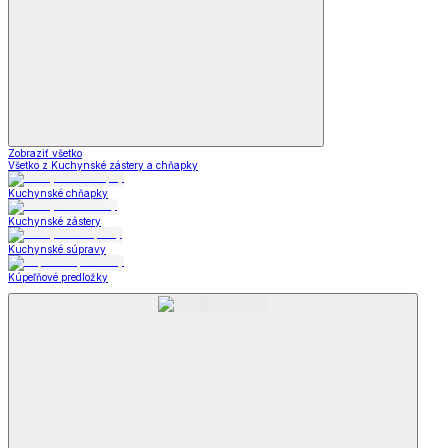
Zobraziť všetko
Všetko z Kuchynské zástery a chňapky
Kuchynské chňapky
Kuchynské zástery
Kuchynské súpravy
Kúpeľňové predložky