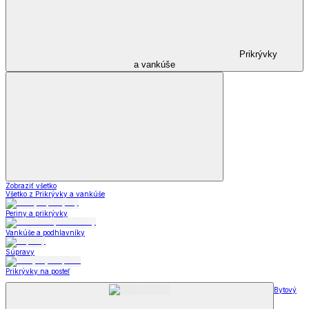
Prikrývky
a vankúše
Zobraziť všetko
Všetko z Prikrývky a vankúše
Periny a prikrývky
Vankúše a podhlavníky
Súpravy
Prikrývky na posteľ
Bytový