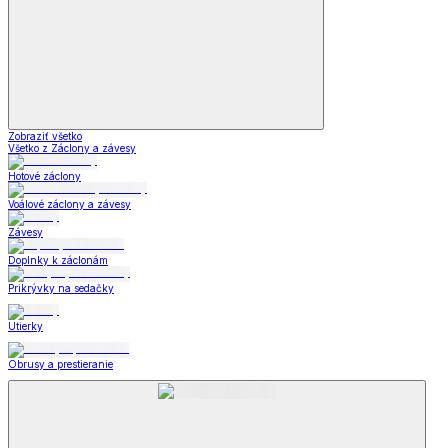
Zobraziť všetko
Všetko z Záclony a závesy
Hotové záclony
Voálové záclony a závesy
Závesy
Doplnky k záclonám
Prikrývky na sedačky
Utierky
Obrusy a prestieranie