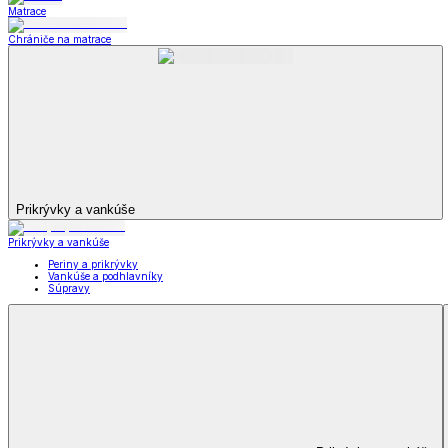
Záclony a závesy
Zobraziť všetko
Všetko z Záclony a závesy
Hotové záclony
Voálové záclony a závesy
Závesy
Doplnky k záclonám
Prikrývky na sedačky
Utierky
Obrusy a prestieranie
Uteráky a osušky