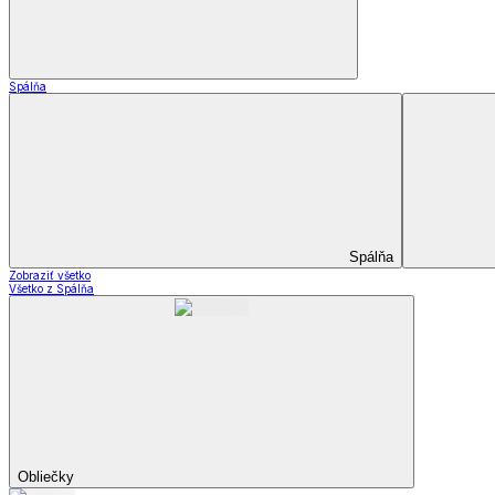
Matrace a matracové c
Zobraziť všetko
Všetko z Matrace a matracové chrániče
Matrace
Chrániče na matrace
Prikrývky a vankúše
Prikrývky a vankúše
Periny a prikrývky