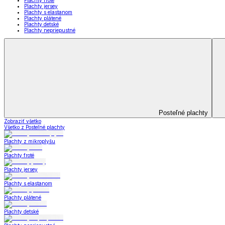
Deky a súpravy
Dual Feel® súpravy
Baránkové súpravy
Dual Feel® deky
Baránkové deky
Televízne deky a vrecia
Deky z mikroplyšu
Deky a súpravy
Zobraziť všetko
Všetko z Deky a súpravy
Dual Feel® súpravy
Baránkové súpravy
Dual Feel® deky
Baránkové deky
Televízne deky a vrecia
Deky z mikroplyšu