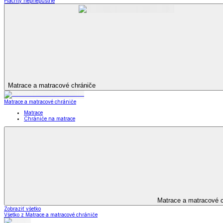
Dekoračné vankúšiky a obliečky
Záclony a závesy
Záclony a závesy
Hotové záclony
Voálové záclony a závesy
Závesy
Doplnky k záclonám