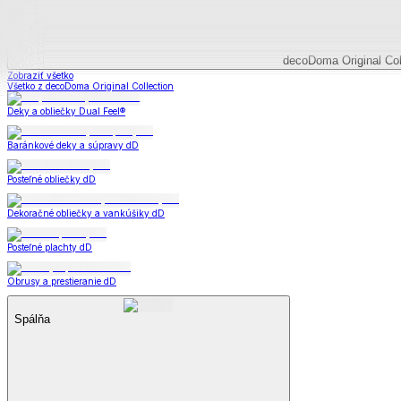
Plachty z mikroplyšu
Plachty froté
Plachty jersey
Plachty s elastanom
Plachty plátené
Plachty detské
Plachty nepriepustné
Matrace a matracové chrániče
Matrace a matracové chrániče
Matrace
Chrániče na matrace