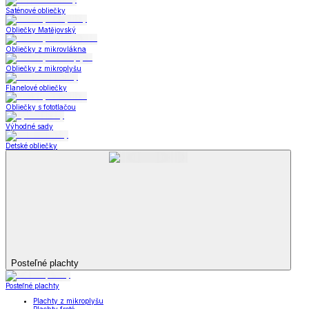
Bytový textil
Bytový textil
Zobraziť všetko
Všetko z Bytový textil
Deky a súpravy