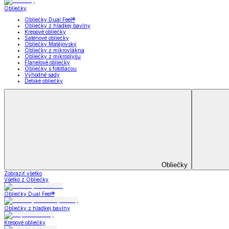
Vankúše a podhlavníky
Súpravy
Prikrývky a vankúše
Zobraziť všetko
Všetko z Prikrývky a vankúše
Periny a prikrývky
Vankúše a podhlavníky
Súpravy
Prikrývky na posteľ
Bytový text