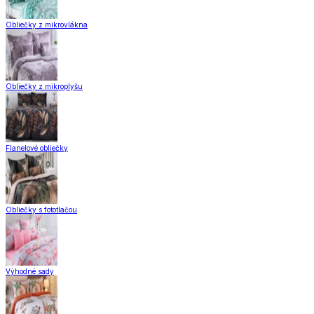
Obliečky z mikrovlákna
Obliečky z mikroplyšu
Flanelové obliečky
Obliečky s fototlačou
Výhodné sady