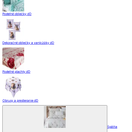
Posteľné obliečky dD
Dekoračné obliečky a vankúšiky dD
Posteľné plachty dD
Obrusy a prestieranie dD
Spálňa