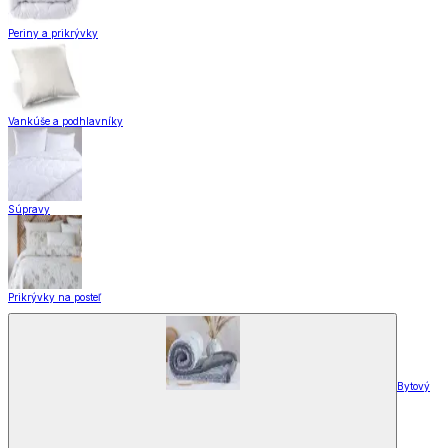
Periny a prikrývky
Vankúše a podhlavníky
Súpravy
Prikrývky na posteľ
Bytový