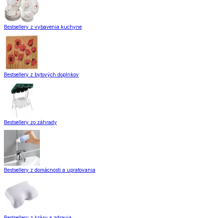
Bestsellery z vybavenia kuchyne
Bestsellery z bytových doplnkov
Bestsellery zo záhrady
Bestsellery z domácnosti a upratovania
Bestsellery z krásy a zdravia