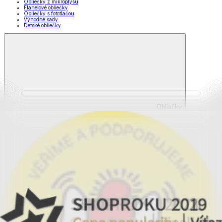
Obliečky z mikroplyšu
Flanelové obliečky
Obliečky s fototlačou
Výhodné sady
Detské obliečky
Obliečky
Zobraziť všetko
Všetko z Obliečky