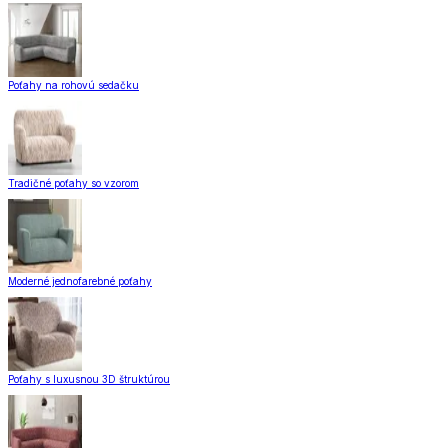
Poťahy na rohovú sedačku
Tradičné poťahy so vzorom
Moderné jednofarebné poťahy
Poťahy s luxusnou 3D štruktúrou