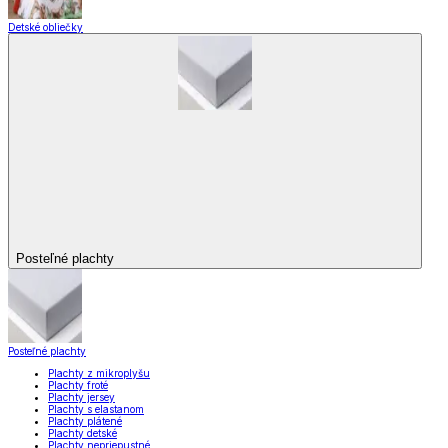
Detské obliečky
Posteľné plachty
Posteľné plachty
Plachty z mikroplyšu
Plachty froté
Plachty jersey
Plachty s elastanom
Plachty plátené
Plachty detské
Plachty nepriepustné