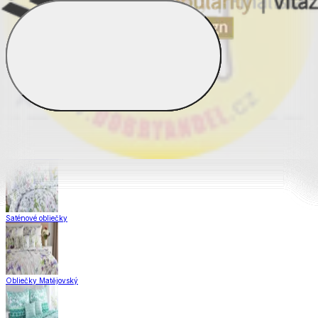
Obliečky Dual Feel®
Obliečky z hladkej bavlny
Krepové obliečky
Saténové obliečky
Obliečky Matějovský