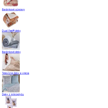
Baránkové súpravy
Dual Feel® deky
Baránkové deky
Televízne deky a vrecia
Deky z mikroplyšu