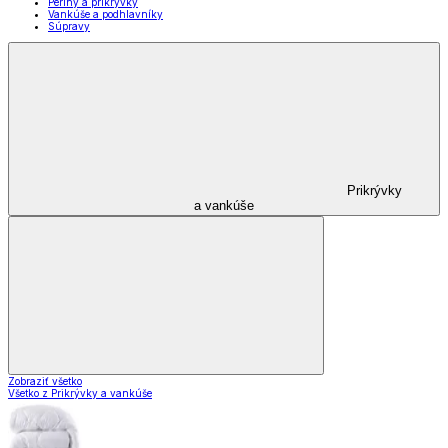
Periny a prikrývky
Vankúše a podhlavníky
Súpravy
Prikrývky
a vankúše
Zobraziť všetko
Všetko z Prikrývky a vankúše