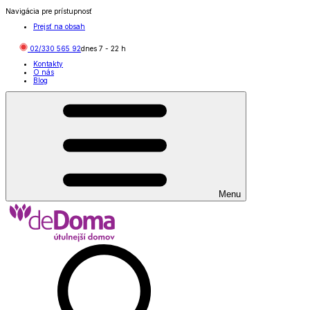
Navigácia pre prístupnosť
Prejsť na obsah
02/330 565 92
dnes
7
-
22
h
Kontakty
O nás
Blog
Menu