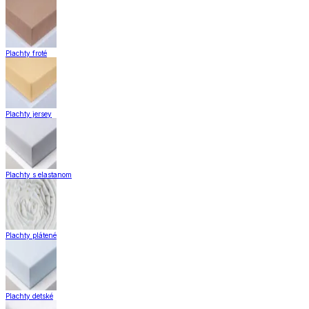
Plachty froté
Plachty jersey
Plachty s elastanom
Plachty plátené
Plachty detské