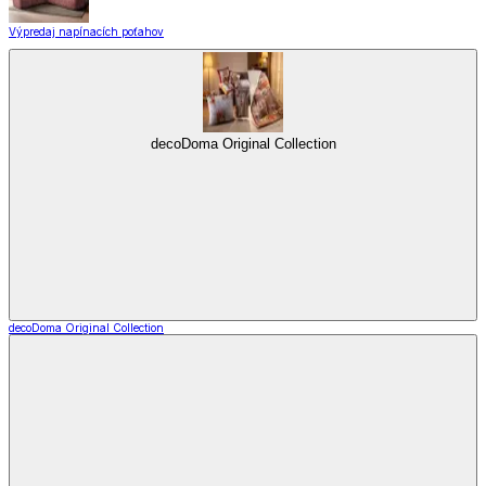
Výpredaj napínacích poťahov
decoDoma Original Collection
decoDoma Original Collection