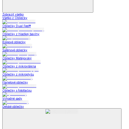
Zobraziť všetko
Všetko z Obliečky
Obliečky Dual Feel®
Obliečky z hladkej bavlny
Krepové obliečky
Saténové obliečky
Obliečky Matějovský
Obliečky z mikrovlákna
Obliečky z mikroplyšu
Flanelové obliečky
Obliečky s fototlačou
Výhodné sady
Detské obliečky