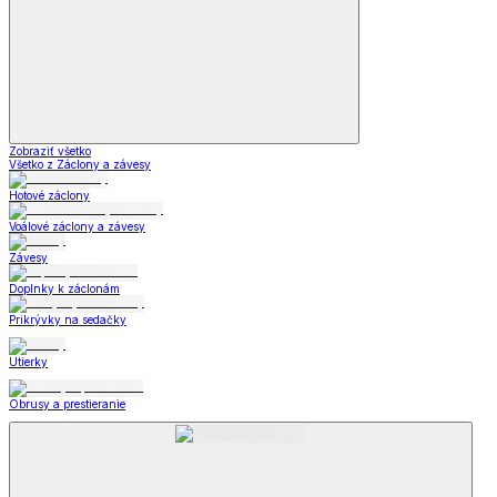
Zobraziť všetko
Všetko z Záclony a závesy
Hotové záclony
Voálové záclony a závesy
Závesy
Doplnky k záclonám
Prikrývky na sedačky
Utierky
Obrusy a prestieranie