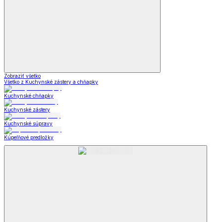
Zobraziť všetko
Všetko z Kuchynské zástery a chňapky
Kuchynské chňapky
Kuchynské zástery
Kuchynské súpravy
Kúpeľňové predložky