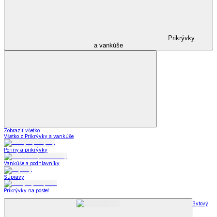
Prikrývky
a vankúše
Zobraziť všetko
Všetko z Prikrývky a vankúše
Periny a prikrývky
Vankúše a podhlavníky
Súpravy
Prikrývky na posteľ
Bytový