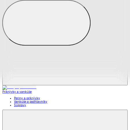
Zobraziť všetko
Všetko z Matrace a matracové chrániče
Matrace
Chrániče na matrace
Prikrývky a vankúše
Prikrývky a vankúše
Periny a prikrývky
Vankúše a podhlavníky
Súpravy