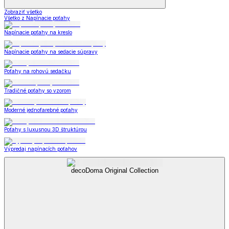
Zobraziť všetko
Všetko z Napínacie poťahy
Napínacie poťahy na kreslo
Napínacie poťahy na sedacie súpravy
Poťahy na rohovú sedačku
Tradičné poťahy so vzorom
Moderné jednofarebné poťahy
Poťahy s luxusnou 3D štruktúrou
Výpredaj napínacích poťahov
decoDoma Original Collection