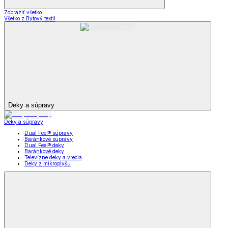
Zobraziť všetko
Všetko z Bytový textil
Deky a súpravy
Deky a súpravy
Dual Feel® súpravy
Baránkové súpravy
Dual Feel® deky
Baránkové deky
Televízne deky a vrecia
Deky z mikroplyšu