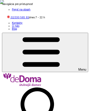
Navigácia pre prístupnosť
Prejsť na obsah
02/330 565 92
dnes
7
-
22
h
Kontakty
O nás
Blog
Menu