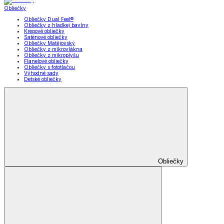
Obliečky
Obliečky Dual Feel®
Obliečky z hladkej bavlny
Krepové obliečky
Saténové obliečky
Obliečky Matějovský
Obliečky z mikrovlákna
Obliečky z mikroplyšu
Flanelové obliečky
Obliečky s fototlačou
Výhodné sady
Detské obliečky
Obliečky