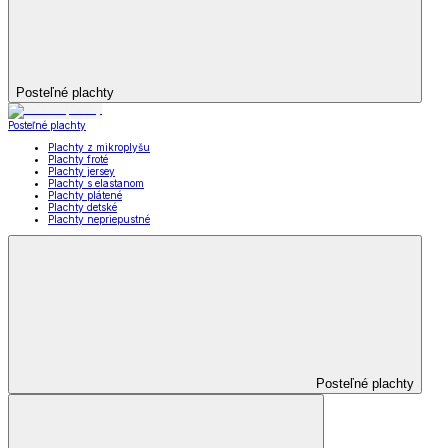
Posteľné plachty
Posteľné plachty
Plachty z mikroplyšu
Plachty froté
Plachty jersey
Plachty s elastanom
Plachty plátené
Plachty detské
Plachty nepriepustné
Posteľné plachty