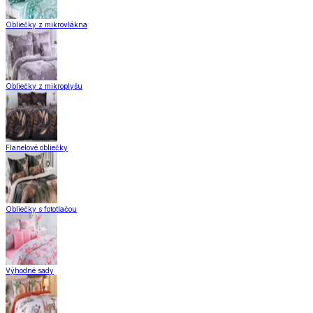
Obliečky z mikrovlákna
Obliečky z mikroplyšu
Flanelové obliečky
Obliečky s fototlačou
Výhodné sady