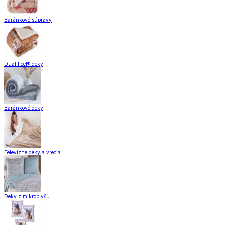
Baránkové súpravy
Dual Feel® deky
Baránkové deky
Televízne deky a vrecia
Deky z mikroplyšu