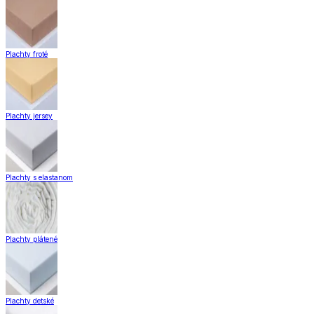
Plachty froté
Plachty jersey
Plachty s elastanom
Plachty plátené
Plachty detské