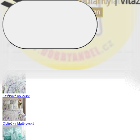
Obliečky Dual Feel®
Obliečky z hladkej bavlny
Krepové obliečky
Saténové obliečky
Obliečky Matějovský