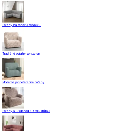
Poťahy na rohovú sedačku
Tradičné poťahy so vzorom
Moderné jednofarebné poťahy
Poťahy s luxusnou 3D štruktúrou