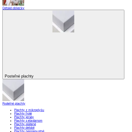
Detské obliečky
Posteľné plachty
Posteľné plachty
Plachty z mikroplyšu
Plachty froté
Plachty jersey
Plachty s elastanom
Plachty plátené
Plachty detské
Plachty nepriepustné