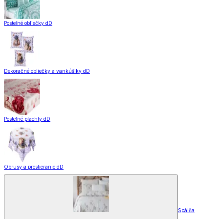
Posteľné obliečky dD
Dekoračné obliečky a vankúšiky dD
Posteľné plachty dD
Obrusy a prestieranie dD
Spálňa