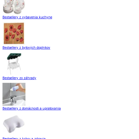
Bestsellery z vybavenia kuchyne
Bestsellery z bytových doplnkov
Bestsellery zo záhrady
Bestsellery z domácnosti a upratovania
Bestsellery z krásy a zdravia