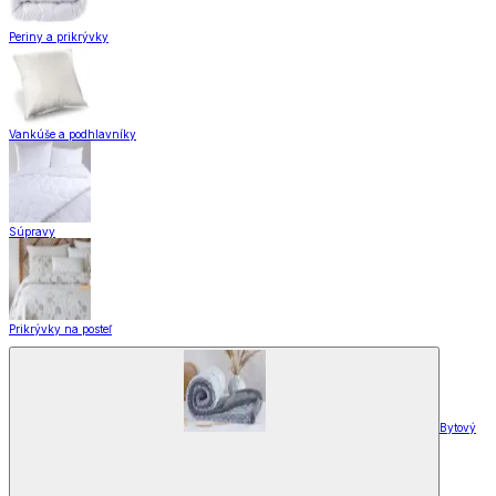
Periny a prikrývky
Vankúše a podhlavníky
Súpravy
Prikrývky na posteľ
Bytový