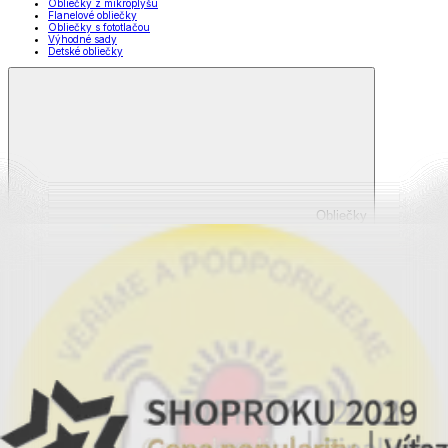
Obliečky z mikroplyšu
Flanelové obliečky
Obliečky s fototlačou
Výhodné sady
Detské obliečky
Obliečky
Zobraziť všetko
Všetko z Obliečky