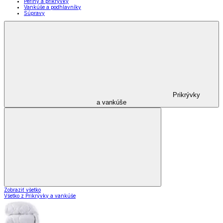
Periny a prikrývky
Vankúše a podhlavníky
Súpravy
Prikrývky
a vankúše
Zobraziť všetko
Všetko z Prikrývky a vankúše