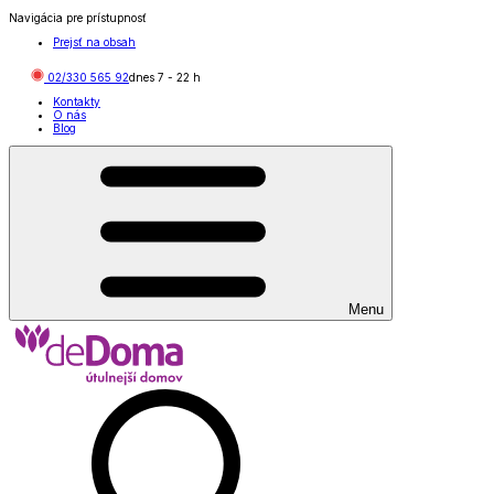
Navigácia pre prístupnosť
Prejsť na obsah
02/330 565 92
dnes
7
-
22
h
Kontakty
O nás
Blog
Menu