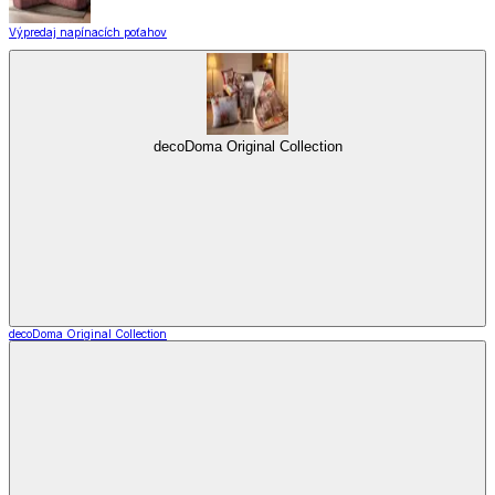
Výpredaj napínacích poťahov
decoDoma Original Collection
decoDoma Original Collection