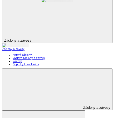
Záclony a závesy
Záclony a závesy
Hotové záclony
Voálové záclony a závesy
Závesy
Doplnky k záclonám
Záclony a závesy