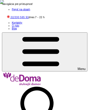
Navigácia pre prístupnosť
Prejsť na obsah
02/330 565 92
dnes
7
-
22
h
Kontakty
O nás
Blog
Menu