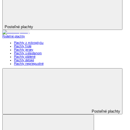
Posteľné plachty
Posteľné plachty
Plachty z mikroplyšu
Plachty froté
Plachty jersey
Plachty s elastanom
Plachty plátené
Plachty detské
Plachty nepriepustné
Posteľné plachty