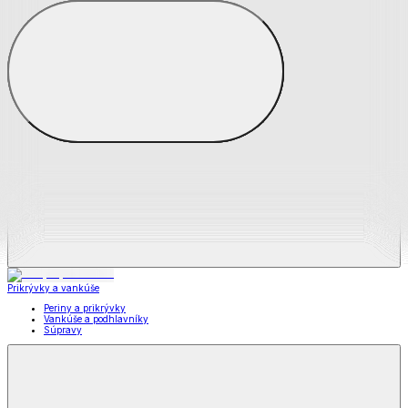
Zobraziť všetko
Všetko z Matrace a matracové chrániče
Matrace
Chrániče na matrace
Prikrývky a vankúše
Prikrývky a vankúše
Periny a prikrývky
Vankúše a podhlavníky
Súpravy