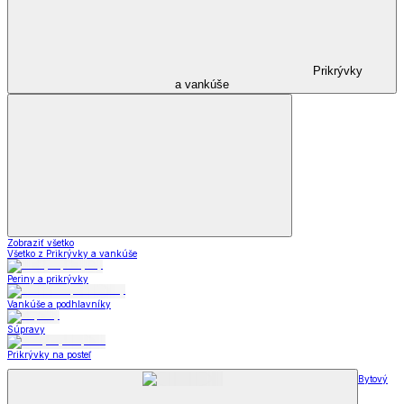
Prikrývky
a vankúše
Zobraziť všetko
Všetko z Prikrývky a vankúše
Periny a prikrývky
Vankúše a podhlavníky
Súpravy
Prikrývky na posteľ
Bytový