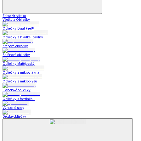
Zobraziť všetko
Všetko z Obliečky
Obliečky Dual Feel®
Obliečky z hladkej bavlny
Krepové obliečky
Saténové obliečky
Obliečky Matějovský
Obliečky z mikrovlákna
Obliečky z mikroplyšu
Flanelové obliečky
Obliečky s fototlačou
Výhodné sady
Detské obliečky