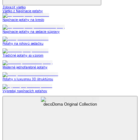
Zobraziť všetko
Všetko z Napínacie poťahy
Napínacie poťahy na kreslo
Napínacie poťahy na sedacie súpravy
Poťahy na rohovú sedačku
Tradičné poťahy so vzorom
Moderné jednofarebné poťahy
Poťahy s luxusnou 3D štruktúrou
Výpredaj napínacích poťahov
decoDoma Original Collection