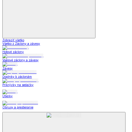
Zobraziť všetko
Všetko z Záclony a závesy
Hotové záclony
Voálové záclony a závesy
Závesy
Doplnky k záclonám
Prikrývky na sedačky
Utierky
Obrusy a prestieranie