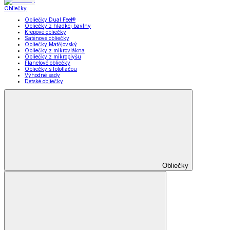
Obliečky
Obliečky Dual Feel®
Obliečky z hladkej bavlny
Krepové obliečky
Saténové obliečky
Obliečky Matějovský
Obliečky z mikrovlákna
Obliečky z mikroplyšu
Flanelové obliečky
Obliečky s fototlačou
Výhodné sady
Detské obliečky
Obliečky