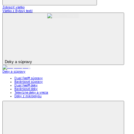
Zobraziť všetko
Všetko z Bytový textil
Deky a súpravy
Deky a súpravy
Dual Feel® súpravy
Baránkové súpravy
Dual Feel® deky
Baránkové deky
Televízne deky a vrecia
Deky z mikroplyšu