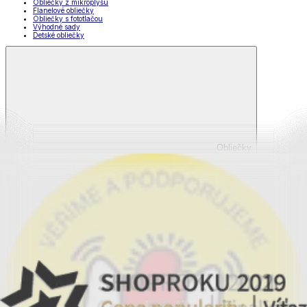
Obliečky z mikroplyšu
Flanelové obliečky
Obliečky s fototlačou
Výhodné sady
Detské obliečky
Obliečky
Zobraziť všetko
Všetko z Obliečky