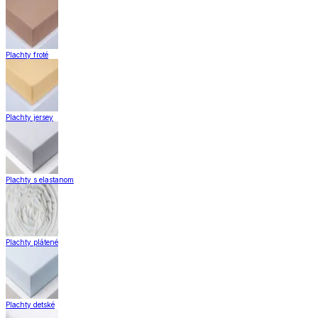
Plachty froté
Plachty jersey
Plachty s elastanom
Plachty plátené
Plachty detské