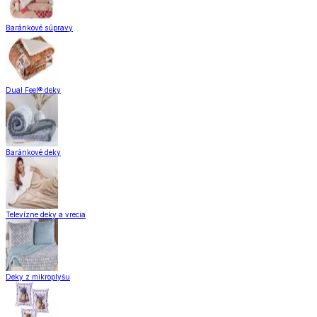
Baránkové súpravy
Dual Feel® deky
Baránkové deky
Televízne deky a vrecia
Deky z mikroplyšu