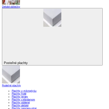
Detské obliečky
Posteľné plachty
Posteľné plachty
Plachty z mikroplyšu
Plachty froté
Plachty jersey
Plachty s elastanom
Plachty plátené
Plachty detské
Plachty nepriepustné