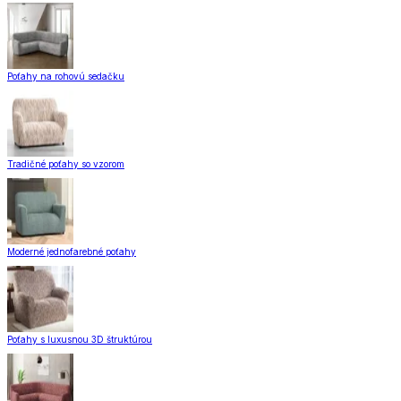
Poťahy na rohovú sedačku
Tradičné poťahy so vzorom
Moderné jednofarebné poťahy
Poťahy s luxusnou 3D štruktúrou