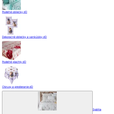
Posteľné obliečky dD
Dekoračné obliečky a vankúšiky dD
Posteľné plachty dD
Obrusy a prestieranie dD
Spálňa