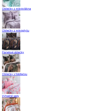
Obliečky z mikrovlákna
Obliečky z mikroplyšu
Flanelové obliečky
Obliečky s fototlačou
Výhodné sady