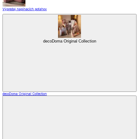
Výpredaj napínacích poťahov
decoDoma Original Collection
decoDoma Original Collection