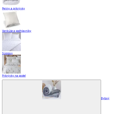
Periny a prikrývky
Vankúše a podhlavníky
Súpravy
Prikrývky na posteľ
Bytový