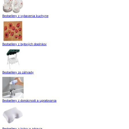
Bestsellery z vybavenia kuchyne
Bestsellery z bytových doplnkov
Bestsellery zo záhrady
Bestsellery z domácnosti a upratovania
Bestsellery z krásy a zdravia