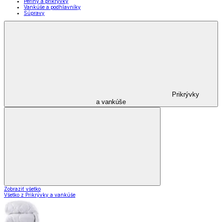
Periny a prikrývky
Vankúše a podhlavníky
Súpravy
Prikrývky
a vankúše
Zobraziť všetko
Všetko z Prikrývky a vankúše