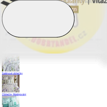
Obliečky Dual Feel®
Obliečky z hladkej bavlny
Krepové obliečky
Saténové obliečky
Obliečky Matějovský