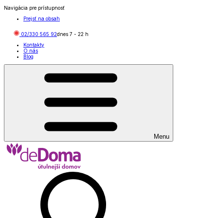
Navigácia pre prístupnosť
Prejsť na obsah
02/330 565 92
dnes
7
-
22
h
Kontakty
O nás
Blog
Menu