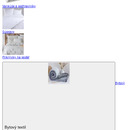
Vankúše a podhlavníky
Súpravy
Prikrývky na posteľ
Bytový
Bytový textil