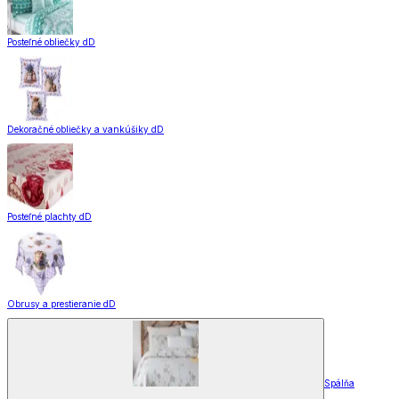
Posteľné obliečky dD
Dekoračné obliečky a vankúšiky dD
Posteľné plachty dD
Obrusy a prestieranie dD
Spálňa