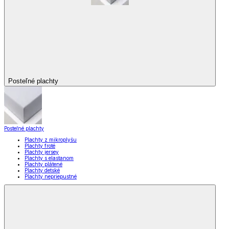
Posteľné plachty
Posteľné plachty
Plachty z mikroplyšu
Plachty froté
Plachty jersey
Plachty s elastanom
Plachty plátené
Plachty detské
Plachty nepriepustné