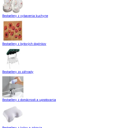
Bestsellery z vybavenia kuchyne
Bestsellery z bytových doplnkov
Bestsellery zo záhrady
Bestsellery z domácnosti a upratovania
Bestsellery z krásy a zdravia