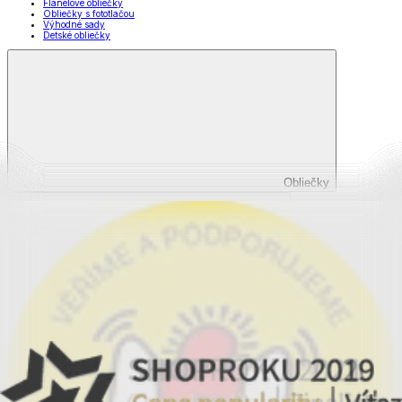
Flanelové obliečky
Obliečky s fototlačou
Výhodné sady
Detské obliečky
Obliečky
Zobraziť všetko
Všetko z Obliečky