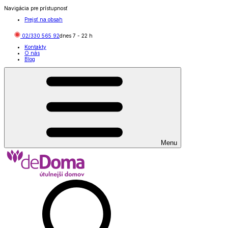
Navigácia pre prístupnosť
Prejsť na obsah
02/330 565 92
dnes
7
-
22
h
Kontakty
O nás
Blog
Menu