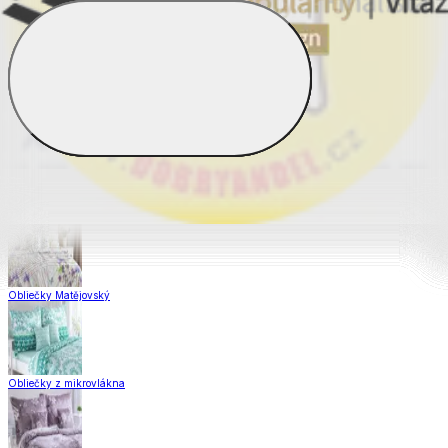
Obliečky Dual Feel®
Obliečky z hladkej bavlny
Saténové obliečky
Obliečky Matějovský
Obliečky z mikrovlákna