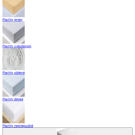
Plachty jersey
Plachty s elastanom
Plachty plátené
Plachty detské
Plachty nepriepustné