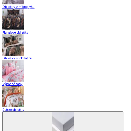
Obliečky z mikroplyšu
Flanelové obliečky
Obliečky s fototlačou
Výhodné sady
Detské obliečky