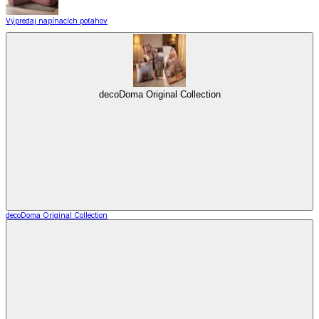
Výpredaj napínacích poťahov
decoDoma Original Collection
decoDoma Original Collection