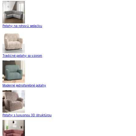
Poťahy na rohovú sedačku
Tradičné poťahy so vzorom
Moderné jednofarebné poťahy
Poťahy s luxusnou 3D štruktúrou