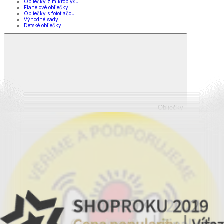
Obliečky z mikroplyšu
Flanelové obliečky
Obliečky s fototlačou
Výhodné sady
Detské obliečky
Obliečky
Zobraziť všetko
Všetko z Obliečky