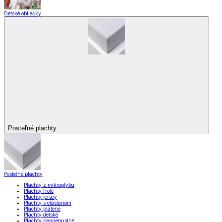
Detské obliečky
Posteľné plachty
Posteľné plachty
Plachty z mikroplyšu
Plachty froté
Plachty jersey
Plachty s elastanom
Plachty plátené
Plachty detské
Plachty nepriepustné