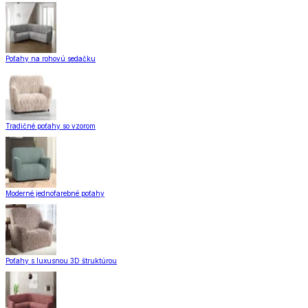
Poťahy na rohovú sedačku
Tradičné poťahy so vzorom
Moderné jednofarebné poťahy
Poťahy s luxusnou 3D štruktúrou