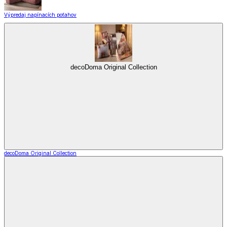
Výpredaj napínacích poťahov
decoDoma Original Collection
decoDoma Original Collection