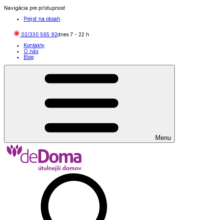
Navigácia pre prístupnosť
Prejsť na obsah
02/330 565 92
dnes
7
-
22
h
Kontakty
O nás
Blog
Menu