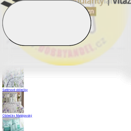
Obliečky Dual Feel®
Obliečky z hladkej bavlny
Krepové obliečky
Saténové obliečky
Obliečky Matějovský