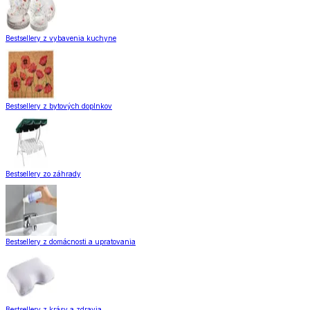
Bestsellery z vybavenia kuchyne
Bestsellery z bytových doplnkov
Bestsellery zo záhrady
Bestsellery z domácnosti a upratovania
Bestsellery z krásy a zdravia