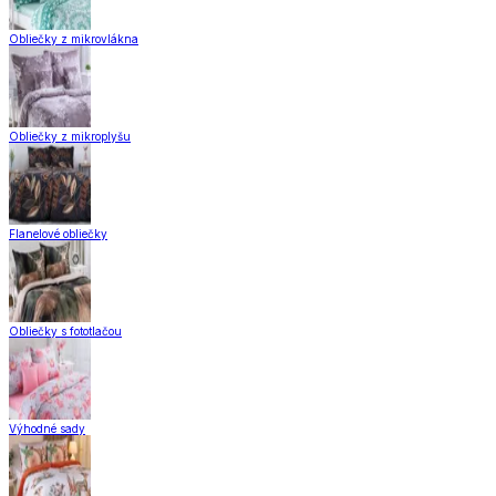
Obliečky z mikrovlákna
Obliečky z mikroplyšu
Flanelové obliečky
Obliečky s fototlačou
Výhodné sady