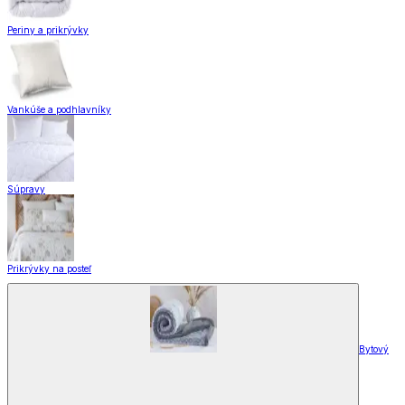
Periny a prikrývky
Vankúše a podhlavníky
Súpravy
Prikrývky na posteľ
Bytový