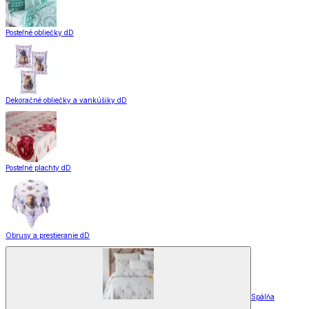
Posteľné obliečky dD
Dekoračné obliečky a vankúšiky dD
Posteľné plachty dD
Obrusy a prestieranie dD
Spálňa