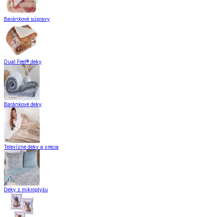
Baránkové súpravy
Dual Feel® deky
Baránkové deky
Televízne deky a vrecia
Deky z mikroplyšu