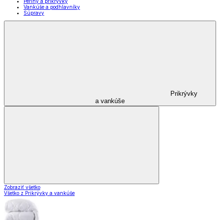
Periny a prikrývky
Vankúše a podhlavníky
Súpravy
Prikrývky
a vankúše
Zobraziť všetko
Všetko z Prikrývky a vankúše