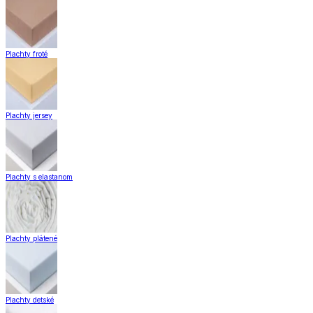
Plachty froté
Plachty jersey
Plachty s elastanom
Plachty plátené
Plachty detské