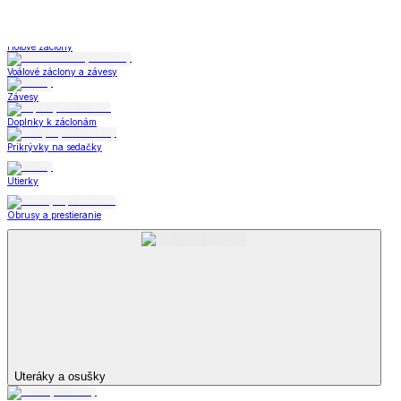
Zobraziť všetko
Všetko z Stolovanie
Jedálenské súpravy
Taniere
Príbory
Misky a misy
Podnosy a tácky
Cukorničky a mliekovky
Koreničky a súpravy na dochucovanie
Prestieranie
Fondue
Detské stolovanie
Kuchynské spotrebiče