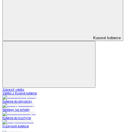
Nápoje
Nápoje
Poháre
Hrnčeky
Čajové kanvice
Karafy a džbány
Zásobníky na nápoje
Čajové súpravy
Čaje
Nápoje