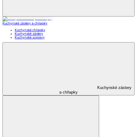
Lopáriky a vály
Misy a šľahače
Cedidlá a naparovače
Cukrárske pomôcky
Ostatní pomocníci v kuchyni
Skladovanie
Skladovanie
Dózy a boxy
Obedáre
Termohrnce a termomisy
Chlebníky