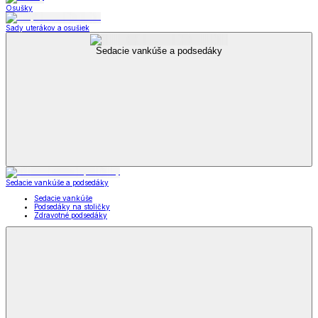
Zobraziť všetko
Všetko z Kuchynské spotrebiče
Smoothie a odšťavňovače
Kuchynské pomôcky
Kuchynské pomôcky
Kuchynské nože
Kuchynské náčinie
Mlynčeky
Kuchynské krájače a strúhadlá
Lopáriky a vály
Misy a šľahače
Cedidlá a naparovače
Cukrárske pomôcky
Ostatní pomocníci v kuchyni