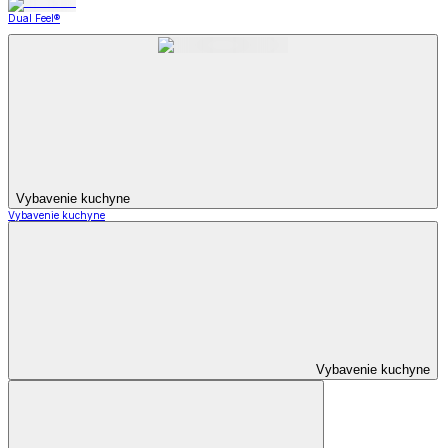
Zobraziť všetko
Všetko z Nápoje
Poháre
Hrnčeky
Čajové kanvice
Karafy a džbány
Zásobníky na nápoje
Čajové súpravy
Čaje
Zaváranie