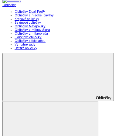
Obliečky
Obliečky Dual Feel®
Obliečky z hladkej bavlny
Krepové obliečky
Saténové obliečky
Obliečky Matějovský
Obliečky z mikrovlákna
Obliečky z mikroplyšu
Flanelové obliečky
Obliečky s fototlačou
Výhodné sady
Detské obliečky
Obliečky