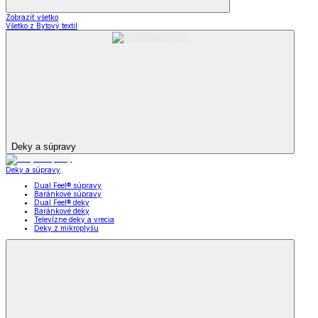
Zobraziť všetko
Všetko z Bytový textil
Deky a súpravy
Deky a súpravy
Dual Feel® súpravy
Baránkové súpravy
Dual Feel® deky
Baránkové deky
Televízne deky a vrecia
Deky z mikroplyšu