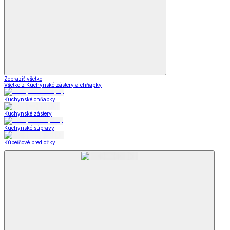
Zobraziť všetko
Všetko z Kuchynské zástery a chňapky
Kuchynské chňapky
Kuchynské zástery
Kuchynské súpravy
Kúpeľňové predložky