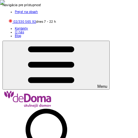
Navigácia pre prístupnosť
Prejsť na obsah
02/330 565 92
dnes
7
-
22
h
Kontakty
O nás
Blog
Menu