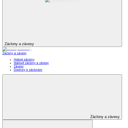
Záclony a závesy
Záclony a závesy
Hotové záclony
Voálové záclony a závesy
Závesy
Doplnky k záclonám
Záclony a závesy