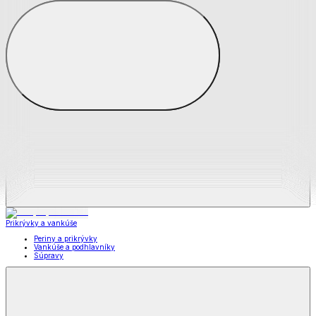
Zobraziť všetko
Všetko z Matrace a matracové chrániče
Matrace
Chrániče na matrace
Prikrývky a vankúše
Prikrývky a vankúše
Periny a prikrývky
Vankúše a podhlavníky
Súpravy