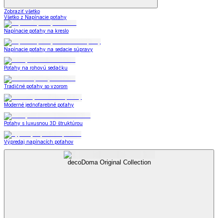
Zobraziť všetko
Všetko z Napínacie poťahy
Napínacie poťahy na kreslo
Napínacie poťahy na sedacie súpravy
Poťahy na rohovú sedačku
Tradičné poťahy so vzorom
Moderné jednofarebné poťahy
Poťahy s luxusnou 3D štruktúrou
Výpredaj napínacích poťahov
decoDoma Original Collection