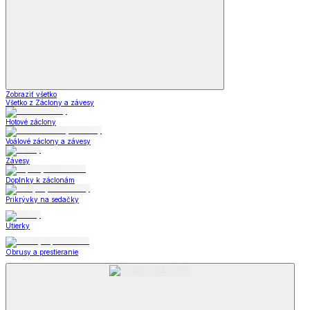
Zobraziť všetko
Všetko z Záclony a závesy
Hotové záclony
Voálové záclony a závesy
Závesy
Doplnky k záclonám
Prikrývky na sedačky
Utierky
Obrusy a prestieranie