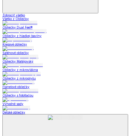
Zobraziť všetko
Všetko z Obliečky
Obliečky Dual Feel®
Obliečky z hladkej bavlny
Krepové obliečky
Saténové obliečky
Obliečky Matějovský
Obliečky z mikrovlákna
Obliečky z mikroplyšu
Flanelové obliečky
Obliečky s fototlačou
Výhodné sady
Detské obliečky