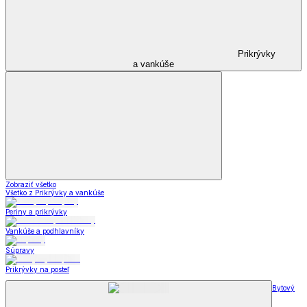
Prikrývky
a vankúše
Zobraziť všetko
Všetko z Prikrývky a vankúše
Periny a prikrývky
Vankúše a podhlavníky
Súpravy
Prikrývky na posteľ
Bytový