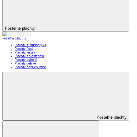
Posteľné plachty
Posteľné plachty
Plachty z mikroplyšu
Plachty froté
Plachty jersey
Plachty s elastanom
Plachty plátené
Plachty detské
Plachty nepriepustné
Posteľné plachty