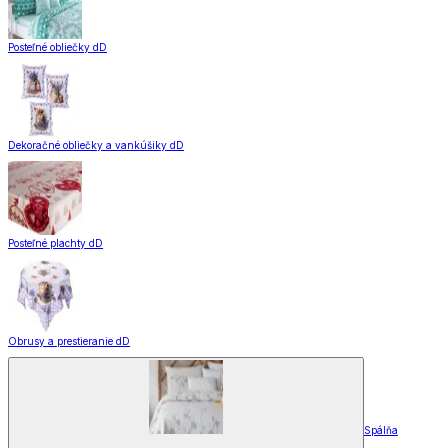
Posteľné obliečky dD
Dekoračné obliečky a vankúšiky dD
Posteľné plachty dD
Obrusy a prestieranie dD
Spálňa