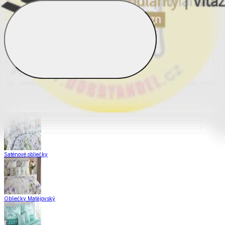
Obliečky Dual Feel®
Obliečky z hladkej bavlny
Krepové obliečky
Saténové obliečky
Obliečky Matějovský