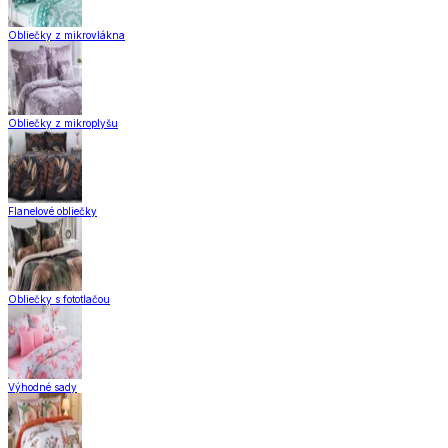
Obliečky z mikrovlákna
Obliečky z mikroplyšu
Flanelové obliečky
Obliečky s fototlačou
Výhodné sady