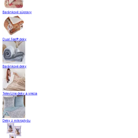
Baránkové súpravy
Dual Feel® deky
Baránkové deky
Televízne deky a vrecia
Deky z mikroplyšu