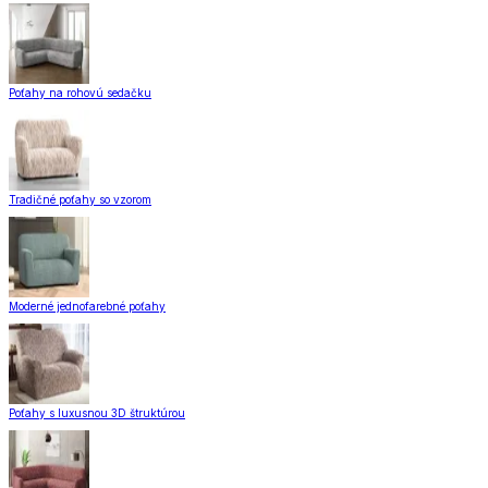
Poťahy na rohovú sedačku
Tradičné poťahy so vzorom
Moderné jednofarebné poťahy
Poťahy s luxusnou 3D štruktúrou