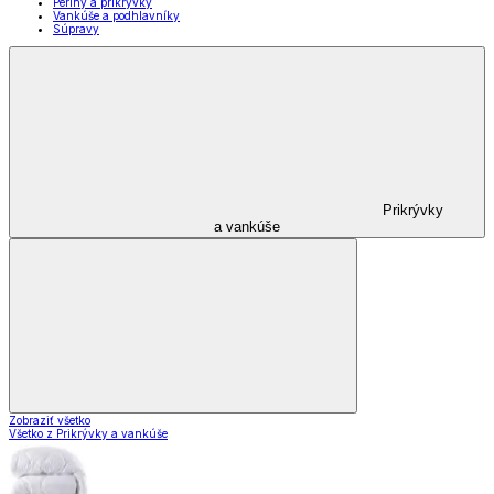
Periny a prikrývky
Vankúše a podhlavníky
Súpravy
Prikrývky
a vankúše
Zobraziť všetko
Všetko z Prikrývky a vankúše