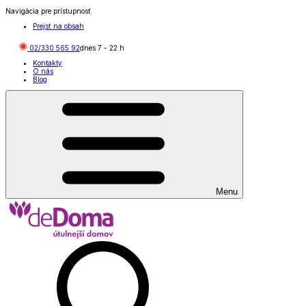
Navigácia pre prístupnosť
Prejsť na obsah
02/330 565 92
dnes
7
-
22
h
Kontakty
O nás
Blog
Menu