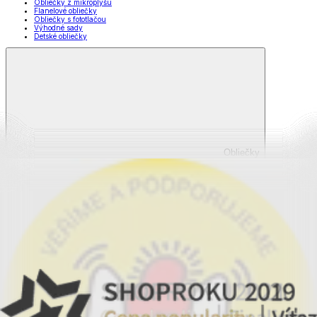
Obliečky z mikroplyšu
Flanelové obliečky
Obliečky s fototlačou
Výhodné sady
Detské obliečky
Obliečky
Zobraziť všetko
Všetko z Obliečky