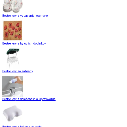
Bestsellery z vybavenia kuchyne
Bestsellery z bytových doplnkov
Bestsellery zo záhrady
Bestsellery z domácnosti a upratovania
Bestsellery z krásy a zdravia