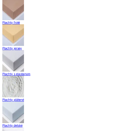
Plachty froté
Plachty jersey
Plachty s elastanom
Plachty plátené
Plachty detské