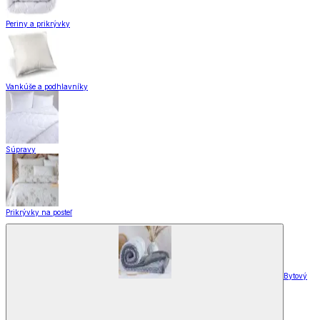
Periny a prikrývky
Vankúše a podhlavníky
Súpravy
Prikrývky na posteľ
Bytový