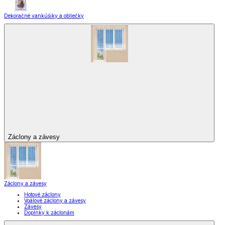
Dekoračné vankúšiky a obliečky
Záclony a závesy
Záclony a závesy
Hotové záclony
Voálové záclony a závesy
Závesy
Doplnky k záclonám