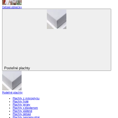
Detské obliečky
Posteľné plachty
Posteľné plachty
Plachty z mikroplyšu
Plachty froté
Plachty jersey
Plachty s elastanom
Plachty plátené
Plachty detské
Plachty nepriepustné