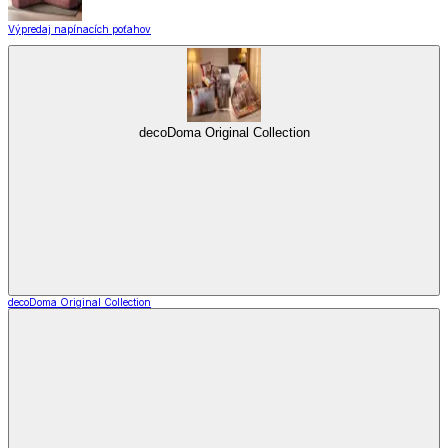
Výpredaj napínacích poťahov
decoDoma Original Collection
decoDoma Original Collection