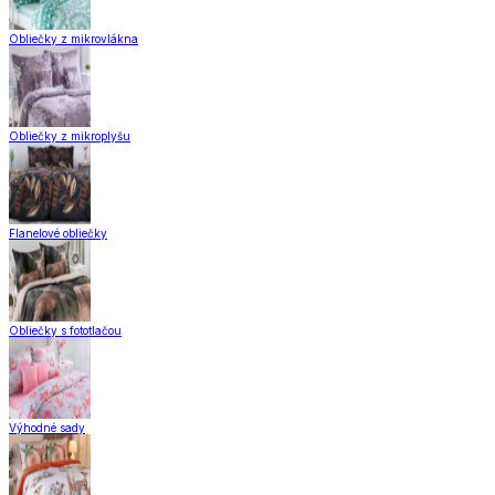
Obliečky z mikrovlákna
Obliečky z mikroplyšu
Flanelové obliečky
Obliečky s fototlačou
Výhodné sady