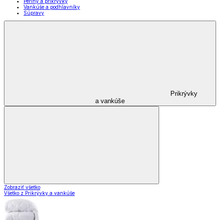
Periny a prikrývky
Vankúše a podhlavníky
Súpravy
Prikrývky
a vankúše
Zobraziť všetko
Všetko z Prikrývky a vankúše