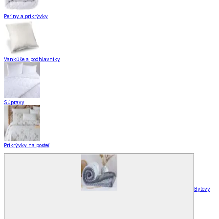
Periny a prikrývky
Vankúše a podhlavníky
Súpravy
Prikrývky na posteľ
Bytový