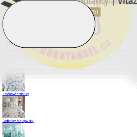
Obliečky Dual Feel®
Obliečky z hladkej bavlny
Krepové obliečky
Saténové obliečky
Obliečky Matějovský