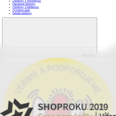
Obliečky z mikroplyšu
Flanelové obliečky
Obliečky s fototlačou
Výhodné sady
Detské obliečky
Obliečky
Zobraziť všetko
Všetko z Obliečky