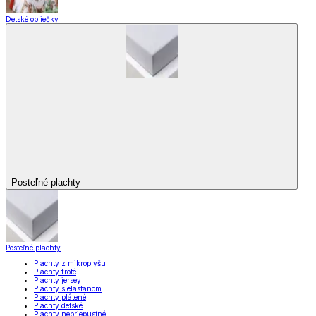
Detské obliečky
Posteľné plachty
Posteľné plachty
Plachty z mikroplyšu
Plachty froté
Plachty jersey
Plachty s elastanom
Plachty plátené
Plachty detské
Plachty nepriepustné