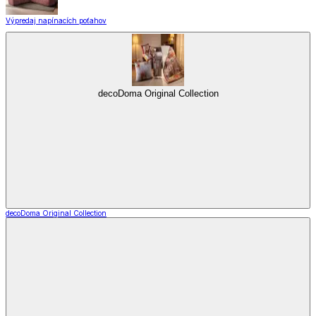
Výpredaj napínacích poťahov
decoDoma Original Collection
decoDoma Original Collection