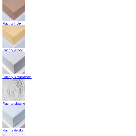
Plachty froté
Plachty jersey
Plachty s elastanom
Plachty plátené
Plachty detské