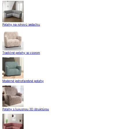
Poťahy na rohovú sedačku
Tradičné poťahy so vzorom
Moderné jednofarebné poťahy
Poťahy s luxusnou 3D štruktúrou