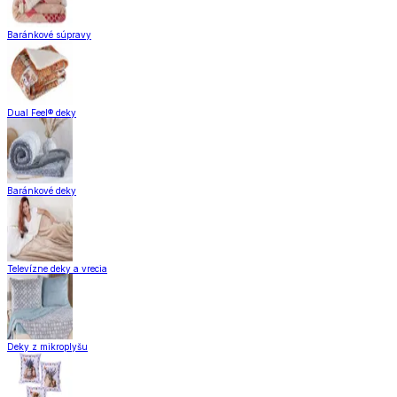
Baránkové súpravy
Dual Feel® deky
Baránkové deky
Televízne deky a vrecia
Deky z mikroplyšu