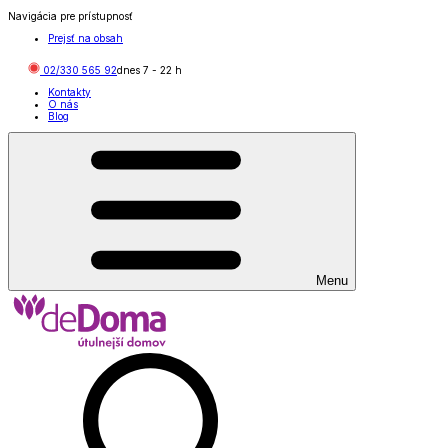
Navigácia pre prístupnosť
Prejsť na obsah
02/330 565 92
dnes
7
-
22
h
Kontakty
O nás
Blog
Menu