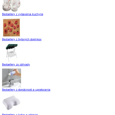
Bestsellery z vybavenia kuchyne
Bestsellery z bytových doplnkov
Bestsellery zo záhrady
Bestsellery z domácnosti a upratovania
Bestsellery z krásy a zdravia