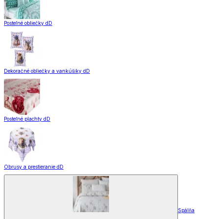
Posteľné obliečky dD
Dekoračné obliečky a vankúšiky dD
Posteľné plachty dD
Obrusy a prestieranie dD
Spálňa