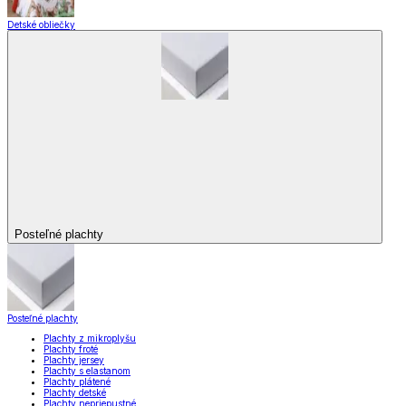
Detské obliečky
Posteľné plachty
Posteľné plachty
Plachty z mikroplyšu
Plachty froté
Plachty jersey
Plachty s elastanom
Plachty plátené
Plachty detské
Plachty nepriepustné