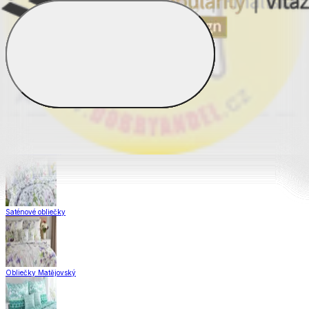
Obliečky Dual Feel®
Obliečky z hladkej bavlny
Krepové obliečky
Saténové obliečky
Obliečky Matějovský