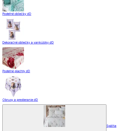
Posteľné obliečky dD
Dekoračné obliečky a vankúšiky dD
Posteľné plachty dD
Obrusy a prestieranie dD
Spálňa