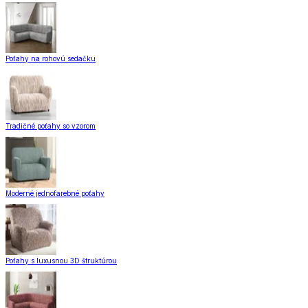
Poťahy na rohovú sedačku
Tradičné poťahy so vzorom
Moderné jednofarebné poťahy
Poťahy s luxusnou 3D štruktúrou