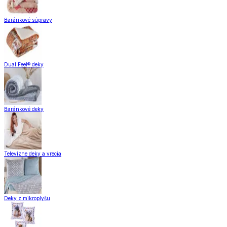
Baránkové súpravy
Dual Feel® deky
Baránkové deky
Televízne deky a vrecia
Deky z mikroplyšu