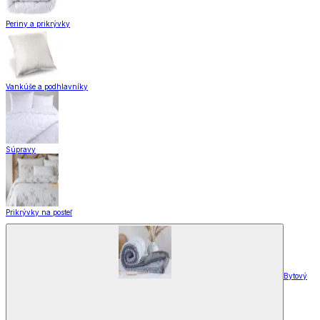
Periny a prikrývky
Vankúše a podhlavníky
Súpravy
Prikrývky na posteľ
Bytový