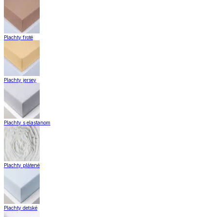
Plachty froté
Plachty jersey
Plachty s elastanom
Plachty plátené
Plachty detské