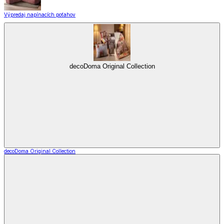
Výpredaj napínacích poťahov
decoDoma Original Collection
decoDoma Original Collection