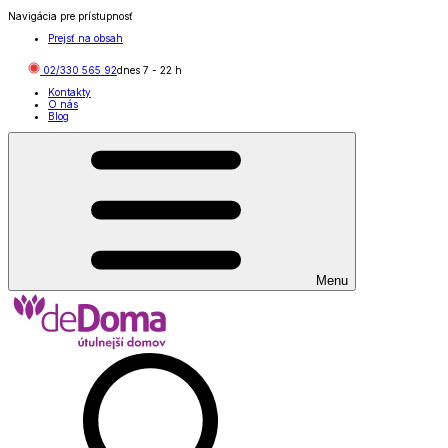
Navigácia pre prístupnosť
Prejsť na obsah
02/330 565 92
dnes
7
-
22
h
Kontakty
O nás
Blog
Menu