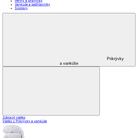
Periny a prikrývky
Vankúše a podhlavníky
Súpravy
Prikrývky
a vankúše
Zobraziť všetko
Všetko z Prikrývky a vankúše