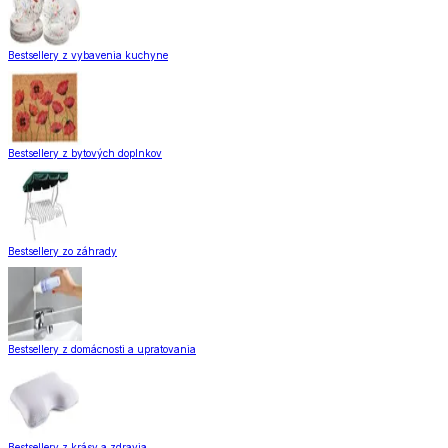
Bestsellery z vybavenia kuchyne
Bestsellery z bytových doplnkov
Bestsellery zo záhrady
Bestsellery z domácnosti a upratovania
Bestsellery z krásy a zdravia