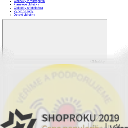
Obliečky z mikroplyšu
Flanelové obliečky
Obliečky s fototlačou
Výhodné sady
Detské obliečky
Obliečky
Zobraziť všetko
Všetko z Obliečky