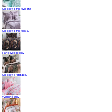
Obliečky z mikrovlákna
Obliečky z mikroplyšu
Flanelové obliečky
Obliečky s fototlačou
Výhodné sady